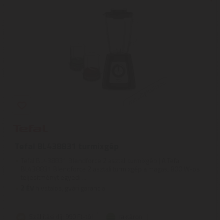
Tefal BL438831 turmixgép
Tefal BL438831 Blendforce 2 asztali turmixgép | A Tefal
BL438831 Blendforce 2 asztali turmixgép a magas, 800 W-os
teljesítményt egyedi ...
2
ÉV
hivatalos, gyári garancia
Szállítási díj: 990 Ft-tól
raktáron