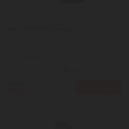
Bosch MMB6141B Turmixgép
Erőteljes keverő tartós Tritan tartállyal. | Tökéletes turmixok
könnyen összekeverhetők a ProPerformance rendszernek ...
2
ÉV
hivatalos, gyári garancia
10 év motorgarancia
Szállítási díj: 990 Ft-tól
raktáron
32.600
Ft
KOSÁRBA
26.420
Ft