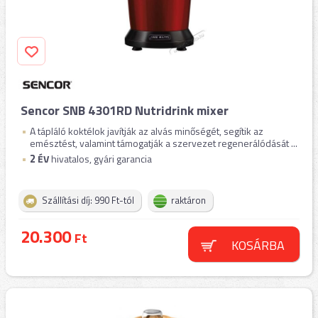
Sencor SNB 4301RD Nutridrink mixer
A tápláló koktélok javítják az alvás minőségét, segítik az
emésztést, valamint támogatják a szervezet regenerálódását ...
2
ÉV
hivatalos, gyári garancia
Szállítási díj: 990 Ft-tól
raktáron
20.300
Ft
KOSÁRBA