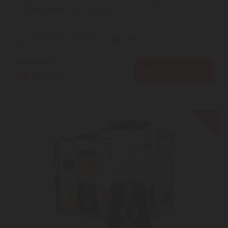
2
ÉV
hivatalos, gyári garancia
Szállítási díj: 990 Ft-tól
raktáron
13.920
Ft
KOSÁRBA
12.890
Ft
-19%