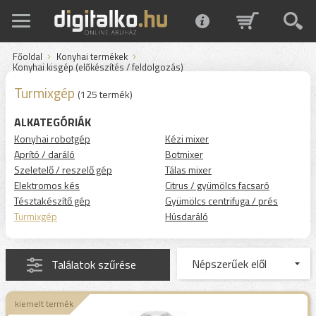
Főoldal
Konyhai termékek
Konyhai kisgép (előkészítés / feldolgozás)
Turmixgép
(125 termék)
ALKATEGÓRIÁK
Konyhai robotgép
Kézi mixer
Aprító / daráló
Botmixer
Szeletelő / reszelő gép
Tálas mixer
Elektromos kés
Citrus / gyümölcs facsaró
Tésztakészítő gép
Gyümölcs centrifuga / prés
Turmixgép
Húsdaráló
Találatok szűrése
kiemelt termék