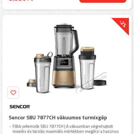
-2%
Sencor SBU 7877CH vákuumos turmixgép
Főbb jellemzők SBU 7877CH | A vákuumban végrehajtott
mixelés és tárolás maximális mértékben megőrzi a hasznos