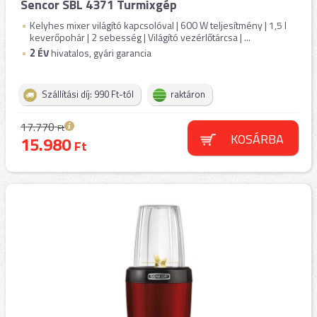
Sencor SBL 4371 Turmixgép
Kelyhes mixer világító kapcsolóval | 600 W teljesítmény | 1,5 l
keverőpohár | 2 sebesség | Világító vezérlőtárcsa | ...
2
ÉV
hivatalos, gyári garancia
Szállítási díj: 990 Ft-tól
raktáron
17.770
Ft
KOSÁRBA
15.980
Ft