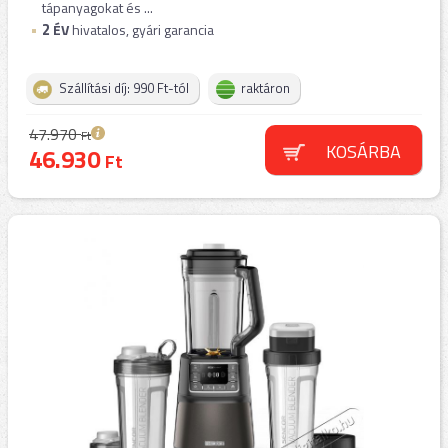
tápanyagokat és ...
2
ÉV
hivatalos, gyári garancia
Szállítási díj: 990 Ft-tól
raktáron
47.970
Ft
KOSÁRBA
46.930
Ft