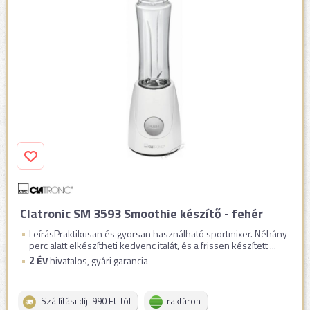
Clatronic SM 3593 Smoothie készítő - fehér
LeírásPraktikusan és gyorsan használható sportmixer. Néhány
perc alatt elkészítheti kedvenc italát, és a frissen készített ...
2
ÉV
hivatalos, gyári garancia
Szállítási díj: 990 Ft-tól
raktáron