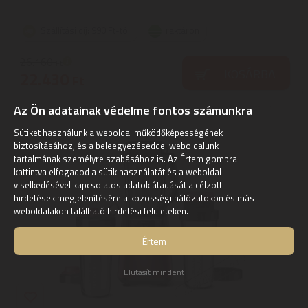
Szállítási díj: 990 Ft-tól
raktáron
26.160
Ft
KOSÁRBA
22.430
Ft
Az Ön adatainak védelme fontos számunkra
Sütiket használunk a weboldal működőképességének
biztosításához, és a beleegyezéseddel weboldalunk
tartalmának személyre szabásához is. Az Értem gombra
kattintva elfogadod a sütik használatát és a weboldal
viselkedésével kapcsolatos adatok átadását a célzott
hirdetések megjelenítésére a közösségi hálózatokon és más
weboldalakon található hirdetési felületeken.
Értem
Elutasít mindent