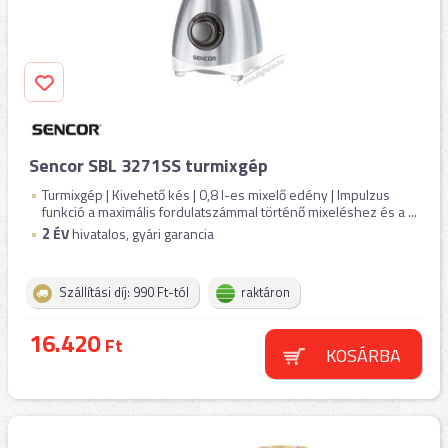
Sencor SBL 3271SS turmixgép
Turmixgép | Kivehető kés | 0,8 l-es mixelő edény | Impulzus
funkció a maximális fordulatszámmal történő mixeléshez és a ...
2
ÉV
hivatalos, gyári garancia
Szállítási díj: 990 Ft-tól
raktáron
16.420
Ft
KOSÁRBA