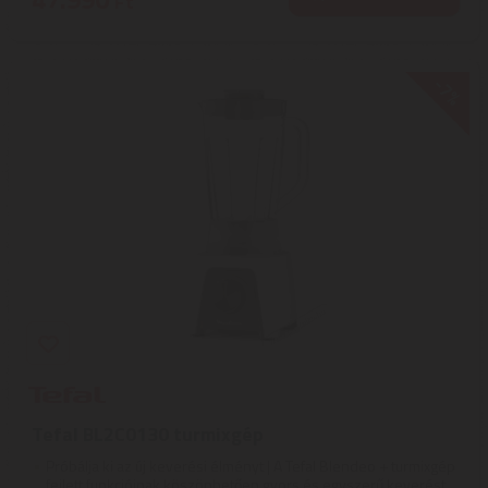
Ft
-7%
Tefal BL2C0130 turmixgép
Próbálja ki az új keverési élményt | A Tefal Blendeo + turmixgép
fejlett funkcióinak köszönhetően gyors és egyszerű keverést ...