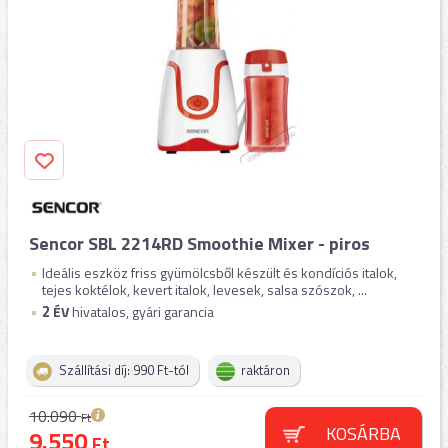
Sencor SBL 2214RD Smoothie Mixer - piros
Ideális eszköz friss gyümölcsből készült és kondíciós italok,
tejes koktélok, kevert italok, levesek, salsa szószok, ...
2
ÉV
hivatalos, gyári garancia
Szállítási díj: 990 Ft-tól
raktáron
10.090
Ft
KOSÁRBA
9.550
Ft