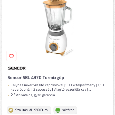
Sencor SBL 4370 Turmixgép
Kelyhes mixer világító kapcsolóval | 500 W teljesítmény | 1,5 l
keverőpohár | 2 sebesség | Világító vezérlőtárcsa | ...
2
ÉV
hivatalos, gyári garancia
Szállítási díj: 990 Ft-tól
raktáron