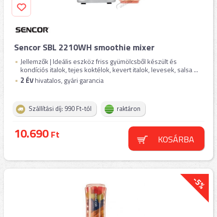
Sencor SBL 2210WH smoothie mixer
Jellemzők | Ideális eszköz friss gyümölcsből készült és
kondíciós italok, tejes koktélok, kevert italok, levesek, salsa ...
2
ÉV
hivatalos, gyári garancia
Szállítási díj: 990 Ft-tól
raktáron
10.690
Ft
KOSÁRBA
-5%