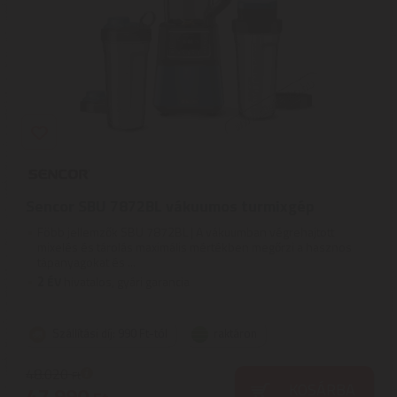
Sencor SBU 7872BL vákuumos turmixgép
Föbb jellemzők SBU 7872BL | A vákuumban végrehajtott
mixelés és tárolás maximális mértékben megőrzi a hasznos
tápanyagokat és ...
2
ÉV
hivatalos, gyári garancia
Szállítási díj: 990 Ft-tól
raktáron
48.020
Ft
KOSÁRBA
47.990