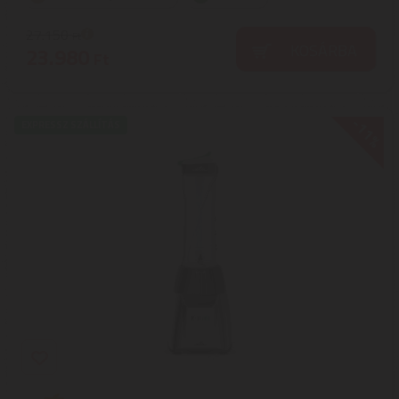
27.150
Ft
KOSÁRBA
23.980
Ft
-11%
EXPRESSZ SZÁLLÍTÁS