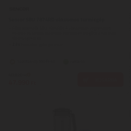
Sencor SBU 7874RD vákuumos turmixgép
Főbb jellemzők SBU 7874RD | A vákuumban végrehajtott
mixelés és tárolás maximális mértékben megőrzi a hasznos
tápanyagokat és ...
2
ÉV
hivatalos, gyári garancia
Szállítási díj: 990 Ft-tól
raktáron
48.020
Ft
KOSÁRBA
47.990
Ft