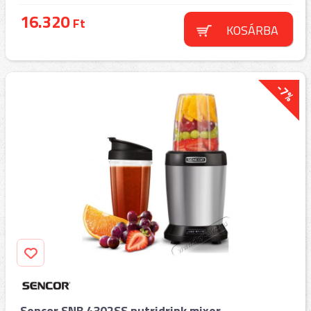
16.320
Ft
KOSÁRBA
-7%
Sencor SNB 4302SS nutridrink mixer