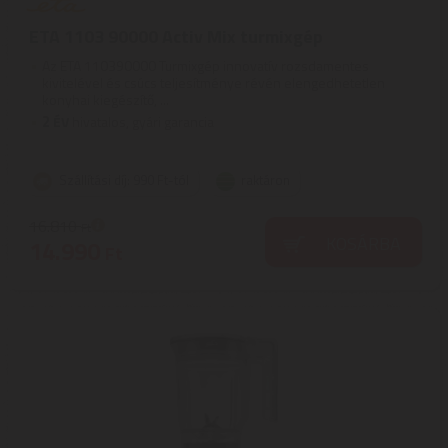
ETA 1103 90000 Activ Mix turmixgép
Az ETA 110390000 Turmixgép innovatív rozsdamentes
kivitelével és csúcs teljesítménye révén elengedhetetlen
konyhai kiegészítő, ...
2
ÉV
hivatalos, gyári garancia
Szállítási díj: 990 Ft-tól
raktáron
16.810
Ft
KOSÁRBA
14.990
Ft