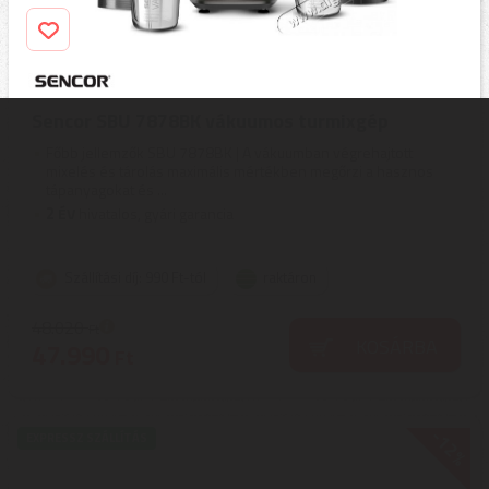
Sencor SBU 7878BK vákuumos turmixgép
Főbb jellemzők SBU 7878BK | A vákuumban végrehajtott
mixelés és tárolás maximális mértékben megőrzi a hasznos
tápanyagokat és ...
2
ÉV
hivatalos, gyári garancia
Szállítási díj: 990 Ft-tól
raktáron
48.020
Ft
KOSÁRBA
47.990
Ft
-12%
EXPRESSZ SZÁLLÍTÁS