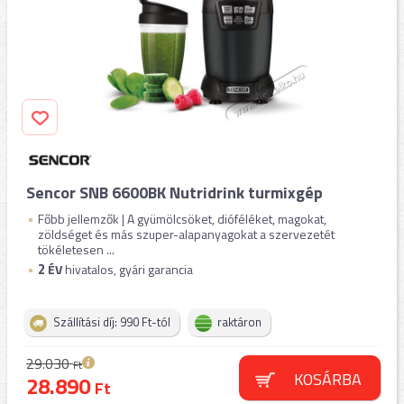
Sencor SNB 6600BK Nutridrink turmixgép
Főbb jellemzők | A gyümölcsöket, dióféléket, magokat,
zöldséget és más szuper-alapanyagokat a szervezetét
tökéletesen ...
2
ÉV
hivatalos, gyári garancia
Szállítási díj: 990 Ft-tól
raktáron
29.030
Ft
KOSÁRBA
28.890
Ft