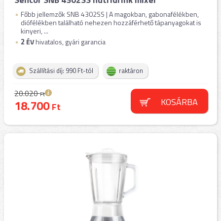
Főbb jellemzők SNB 4302SS | A magokban, gabonafélékben,
diófélékben található nehezen hozzáférhető tápanyagokat is
kinyeri, ...
2
ÉV
hivatalos, gyári garancia
Szállítási díj: 990 Ft-tól
raktáron
20.020
Ft
KOSÁRBA
18.700
Ft