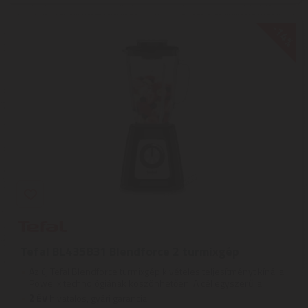
-14%
Tefal BL435831 Blendforce 2 turmixgép
Az új Tefal Blendforce turmixgép kivételes teljesítményt kínál a
Powelix technológiának köszönhetően. A cél egyszerű: a ...
2
ÉV
hivatalos, gyári garancia