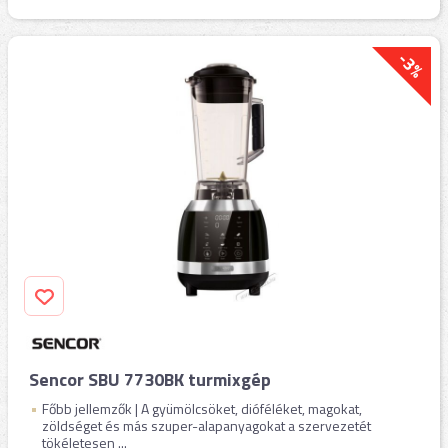
-3%
Sencor SBU 7730BK turmixgép
Főbb jellemzők | A gyümölcsöket, dióféléket, magokat,
zöldséget és más szuper-alapanyagokat a szervezetét
tökéletesen ...