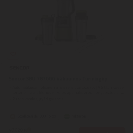
Sencor SBU 7870GG Vákuumos Turmixgép
Automatikusan felismeri a felszerelt tartozékot | A 8 titán késsel
történő multi-ciklonos mixelés optimális eredményt biztosít. | ...
2
ÉV
hivatalos, gyári garancia
Szállítási díj: 990 Ft-tól
raktáron
48.020
Ft