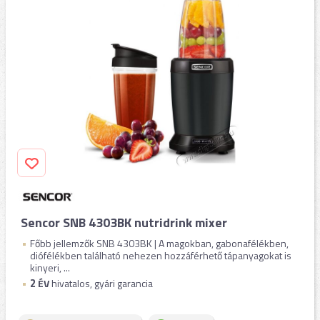
Sencor SNB 4303BK nutridrink mixer
Főbb jellemzők SNB 4303BK | A magokban, gabonafélékben,
diófélékben található nehezen hozzáférhető tápanyagokat is
kinyeri, ...
2
ÉV
hivatalos, gyári garancia