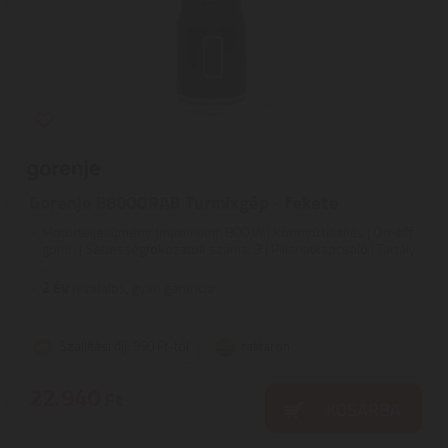
Gorenje B800ORAB Turmixgép - fekete
Motorteljesítmény (maximum): 800 W | Könnyű tiszítás | On-off
gomb | Sebességfokozatok száma: 3 | Pillanatkapcsoló | Tartály
...
2
ÉV
hivatalos, gyári garancia
Szállítási díj: 990 Ft-tól
raktáron
22.940
Ft
KOSÁRBA