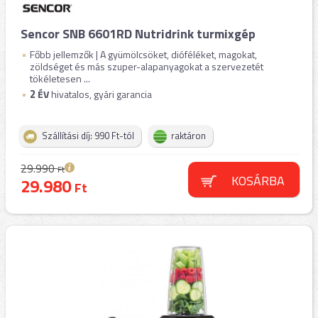
Sencor SNB 6601RD Nutridrink turmixgép
Főbb jellemzők | A gyümölcsöket, dióféléket, magokat,
zöldséget és más szuper-alapanyagokat a szervezetét
tökéletesen ...
2
ÉV
hivatalos, gyári garancia
Szállítási díj: 990 Ft-tól
raktáron
29.990
Ft
KOSÁRBA
29.980
Ft