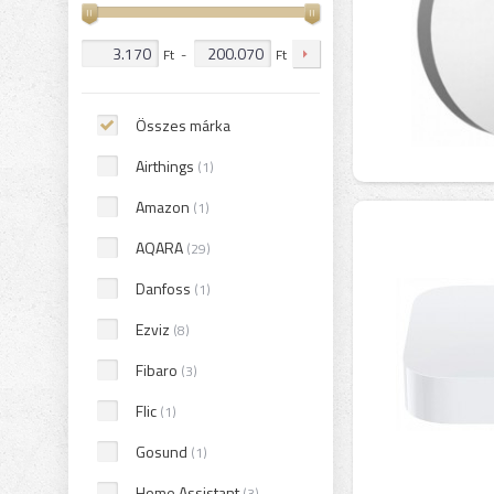
Ft
-
Ft
Összes márka
Airthings
(1)
Amazon
(1)
AQARA
(29)
Danfoss
(1)
Ezviz
(8)
Fibaro
(3)
Flic
(1)
Gosund
(1)
Home Assistant
(3)