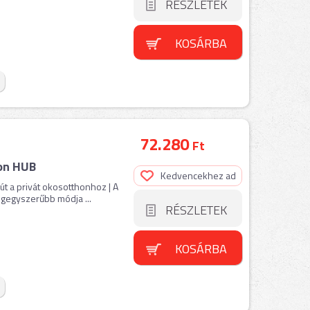
RÉSZLETEK
KOSÁRBA
72.280
Ft
on HUB
Kedvencekhez ad
t a privát okosotthonhoz | A
gegyszerűbb módja ...
RÉSZLETEK
KOSÁRBA