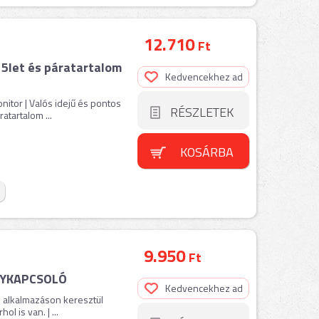
12.710
Ft
5let és páratartalom
Kedvencekhez ad
itor | Valós idejű és pontos
RÉSZLETEK
atartalom ...
KOSÁRBA
9.950
Ft
NYKAPCSOLÓ
Kedvencekhez ad
o alkalmazáson keresztül
l is van. | ...