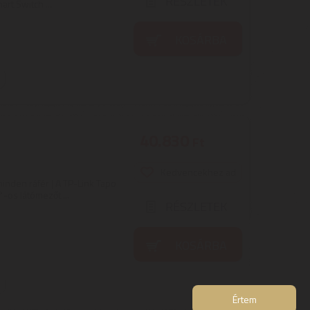
RÉSZLETEK
rt Switch ...
KOSÁRBA
40.830
Ft
Kedvencekhez ad
inden ráfér | A TP-Link Tapo
-os látómezőt ...
RÉSZLETEK
KOSÁRBA
Értem