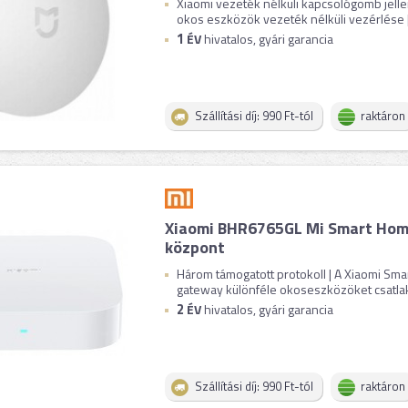
Xiaomi vezeték nélküli kapcsológomb jell
okos eszközök vezeték nélküli vezérlése |
1
ÉV
hivatalos, gyári garancia
Szállítási díj: 990 Ft-tól
raktáron
Xiaomi BHR6765GL Mi Smart Hom
központ
Három támogatott protokoll | A Xiaomi S
gateway különféle okoseszközöket csatlakoz
2
ÉV
hivatalos, gyári garancia
Szállítási díj: 990 Ft-tól
raktáron