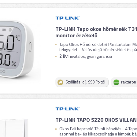
TP-LINK Tapo okos hőmérsék T31
monitor érzékelő
Tapo Okos Hőmérséklet & Páratartalom Mon
felügyelet – Valós idejű hőmérséklet és pár
2
ÉV
hivatalos, gyári garancia
Szállítási díj: 990 Ft-tól
raktáron
TP-LINK TAPO S220 OKOS VILLA
Okos Fali kapcsoló Távoli irányítás– A Tap
azonnal be- és kikapcsolhatja a lámpát, bárho