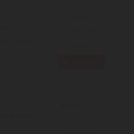
71.950
Ft
Base
Kedvencekhez ad
os vezérléséhez | A TP-
gens alapállomás, amely ...
RÉSZLETEK
KOSÁRBA
9.640
Ft
thető okos fali
Kedvencekhez ad
a, ahogy akarja | Tegye