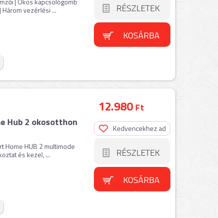
emzői | Okos kapcsológomb
RÉSZLETEK
 Három vezérlési ...
KOSÁRBA
12.980
Ft
e Hub 2 okosotthon
Kedvencekhez ad
mart Home HUB 2 multimode
RÉSZLETEK
tat és kezel, ...
KOSÁRBA