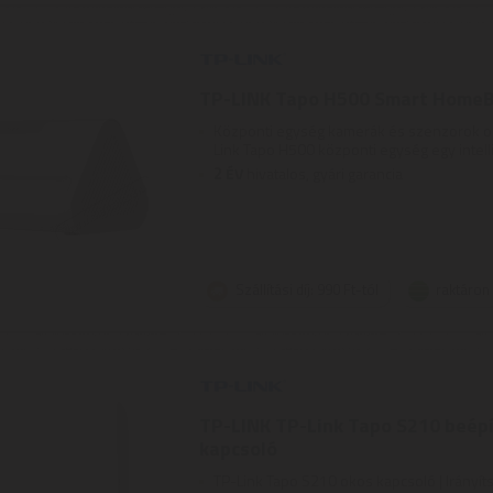
TP-LINK Tapo H500 Smart Home
Központi egység kamerák és szenzorok ok
Link Tapo H500 központi egység egy intelli
2
ÉV
hivatalos, gyári garancia
Szállítási díj: 990 Ft-tól
raktáron
TP-LINK TP-Link Tapo S210 beépí
kapcsoló
TP-Link Tapo S210 okos kapcsoló | Irányíts