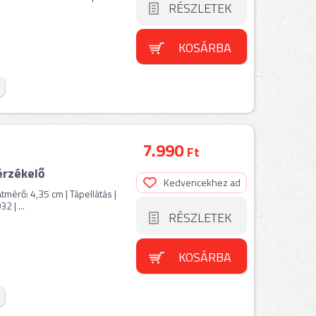
RÉSZLETEK
KOSÁRBA
7.990
Ft
érzékelő
Kedvencekhez ad
mérő: 4,35 cm | Tápellátás |
 | ...
RÉSZLETEK
KOSÁRBA