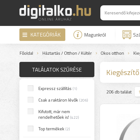
KATEGÓRIÁK
Magunkról
Szá
Főoldal
Háztartás / Otthon / Kültér
Okos otthon
Kie
TALÁLATOK SZŰRÉSE
Kiegészítő
Expressz szállítás
(1)
>
206 db találat
Csak a raktáron lévők
(206)
Kifutott, már nem
rendelhetőek is!
(422)
Top termékek
(2)