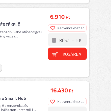
6.910
Ft
SÉRZÉKELŐ
Kedvencekhez ad
zenzor– Valós időben figyeli
ny vagy a ...
RÉSZLETEK
KOSÁRBA
16.430
Ft
na Smart Hub
Kedvencekhez ad
g: A szenzorokat és
álózaton keresztül. | ...