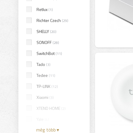
Retlux
(1)
Richter Czech
(29)
SHELLY
(20)
SONOFF
(28)
SwitchBot
(11)
Tado
(3)
Tedee
(11)
TP-LINK
(12)
Xiaomi
(3)
XTEND HOME
(2)
Yale
(4)
még több
▼