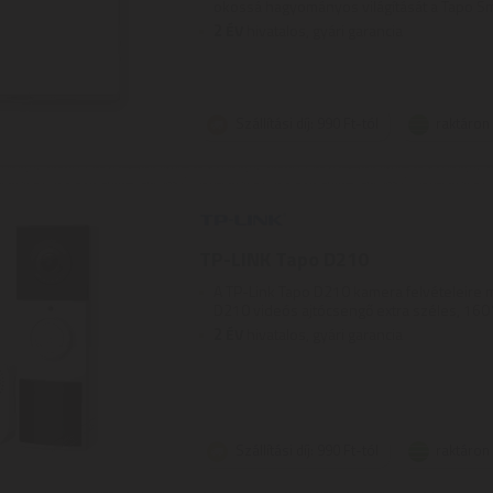
okossá hagyományos világítását a Tapo Sma
2
ÉV
hivatalos, gyári garancia
Szállítási díj: 990 Ft-tól
raktáron
TP-LINK Tapo D210
A TP-Link Tapo D210 kamera felvételeire m
D210 videós ajtócsengő extra széles, 160°
2
ÉV
hivatalos, gyári garancia
Szállítási díj: 990 Ft-tól
raktáron