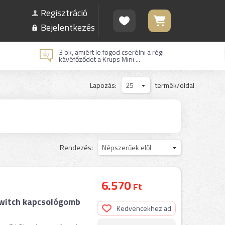
Regisztráció
Bejelentkezés
3 ok, amiért le fogod cserélni a régi
kávéfőződet a Krups Mini ...
Lapozás:
25
termék/oldal
Rendezés:
Népszerűek elől
6.570
Ft
witch kapcsológomb
Kedvencekhez ad