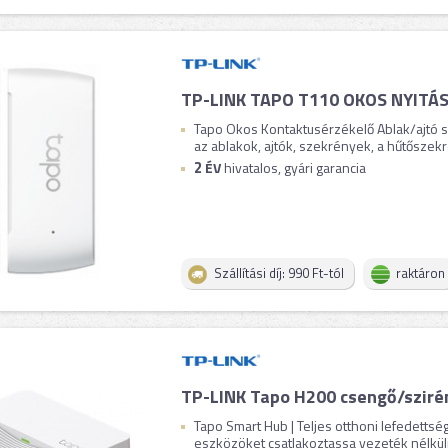
TP-LINK TAPO T110 OKOS NYITÁ
Tapo Okos Kontaktusérzékelő Ablak/ajtó s
az ablakok, ajtók, szekrények, a hűtőszekré
2
ÉV
hivatalos, gyári garancia
Szállítási díj: 990 Ft-tól
raktáron
TP-LINK Tapo H200 csengő/sziré
Tapo Smart Hub | Teljes otthoni lefedettsé
eszközöket csatlakoztassa vezeték nélküli h