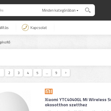
Minden kategóriában
llítás
Kapcsolat
gészítő
1
2
3
4
5
...
9
Xiaomi YTC4040GL Mi Wireless S
okosotthon szetthez