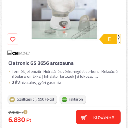
Clatronic GS 3656 arcszauna
Termék jellemzői | Hidratál és vérkeringést serkent | Relaxáció -
illóolaj aromákkal | Inhalátor tartozék | 3 fokozat | ...
2
ÉV
hivatalos, gyári garancia
Szállítási díj: 990 Ft-tól
raktáron
7.900
Ft
KOSÁRBA
6.830
Ft