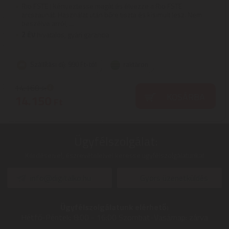
Rio FSTE | Kényeztesse magát és élvezze a Rio FSTE
arcszaunát. Használat után bőre tiszta és kisimult lesz. Nem
beszélve arról, ...
2
ÉV
hivatalos, gyári garancia
Szállítási díj: 990 Ft-tól
raktáron
14.160
Ft
KOSÁRBA
14.150
Ft
Ügyfélszolgálat:
Kérdéseivel, észrevételeivel keresse ügyfélszolgálatunkat
info@digitalko.hu
Gyors üzenetküldés
Ügyfélszolgálatunk elérhető:
Hétfő-Péntek:
8:00 - 16:00
Szombat-Vasárnap:
zárva