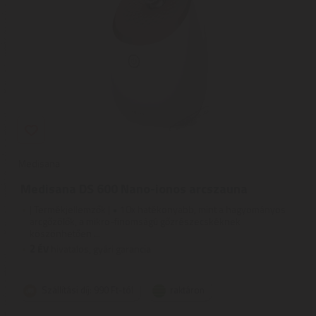
Medisana
Medisana DS 600 Nano-ionos arcszauna
| Termékjellemzők | • 10x hatékonyabb, mint a hagyományos
arcgőzölők, a mikro-finomságú gőzrészecskéknek
köszönhetően ...
2
ÉV
hivatalos, gyári garancia
Szállítási díj: 990 Ft-tól
raktáron