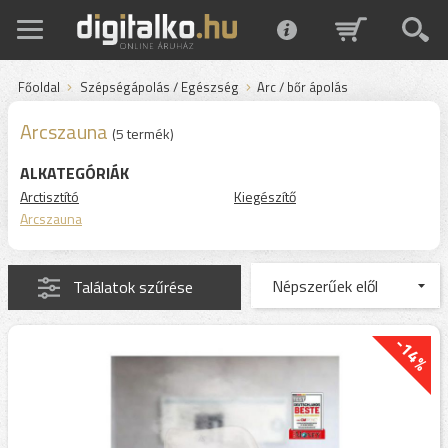
Főoldal
Szépségápolás / Egészség
Arc / bőr ápolás
Arcszauna
(5 termék)
ALKATEGÓRIÁK
Arctisztító
Kiegészítő
Arcszauna
Találatok szűrése
-14%