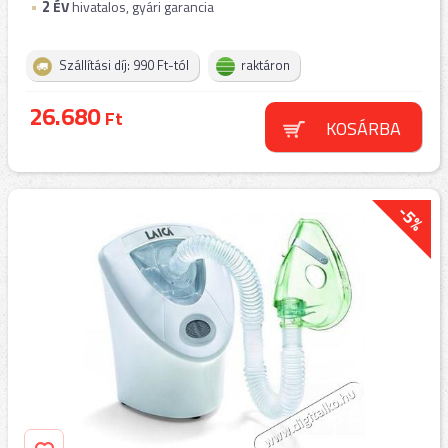
2
ÉV
hivatalos, gyári garancia
Szállítási díj: 990 Ft-tól
raktáron
26.680
Ft
KOSÁRBA
-5%