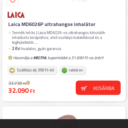
Laica MD6026P ultrahangos inhalátor
Termék leírás | Laica MD6026-os ultrahangos készülék
inhalációs terápiához, első osztályú kialakítással és a
legfejlettebb ...
2
ÉV
hivatalos, gyári garancia
Használja a
9BCFHL
kuponkódot a 31.690 Ft-os árért!
Szállítási díj: 990 Ft-tól
raktáron
33.730
Ft
KOSÁRBA
32.090
Ft