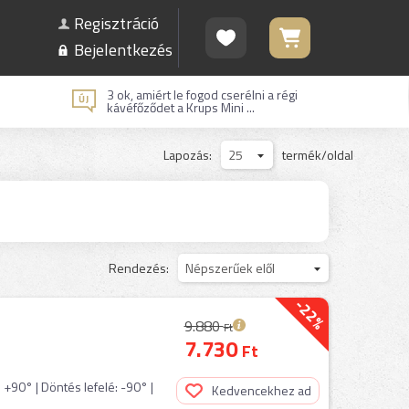
Regisztráció
Bejelentkezés
3 ok, amiért le fogod cserélni a régi
kávéfőződet a Krups Mini ...
Lapozás:
25
termék/oldal
Rendezés:
Népszerűek elől
-22%
9.880
Ft
7.730
Ft
: +90° | Döntés lefelé: -90° |
Kedvencekhez ad