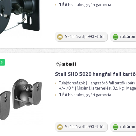
1
ÉV
hivatalos, gyári garancia
Szállítási díj: 990 Ft-tól
raktáron
ÁS
Stell SHO 5020 hangfal fali tartó
Tulajdonságok | Hangszóró fali tartók (pár) 
+/- 70 ° | Maximális terhelés: 3,5 kg | Magas
1
ÉV
hivatalos, gyári garancia
Szállítási díj: 990 Ft-tól
raktáron