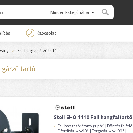
Minden kategóriában
llítás
Kapcsolat
llvány
Fali hangsugárzó tartó
ugárzó tartó
Stell SHO 1110 Fali hangfaltartó
Fali hangszórótartó (1 pár) | Döntés felfelé
Elfordítás: +/-90° | Forgatás: +/-180° | ...