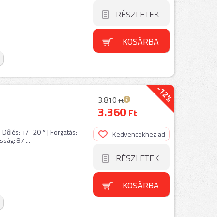
RÉSZLETEK
KOSÁRBA
-12%
3.810
Ft
3.360
Ft
| Dőlés: +/- 20 ° | Forgatás:
Kedvencekhez ad
ság: 87 ...
RÉSZLETEK
KOSÁRBA