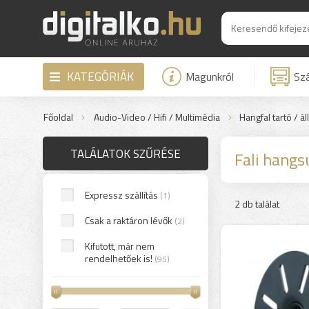
KATEGÓRIÁK
Magunkról
Szá
Főoldal
Audio-Video / Hifi / Multimédia
Hangfal tartó / á
TALÁLATOK SZŰRÉSE
Fali hangs
Expressz szállítás
(1)
2 db találat
Csak a raktáron lévők
(2)
Kifutott, már nem
rendelhetőek is!
(95)