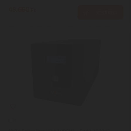
49.660
Ft
KOSÁRBA
NJOY
NJOY Szünetmentes 1000VA - Cadu 1000 (2