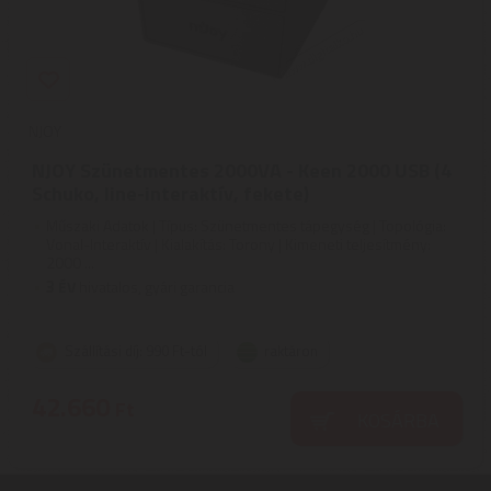
NJOY
NJOY Szünetmentes 2000VA - Keen 2000 USB (4
Schuko, line-interaktív, fekete)
Műszaki Adatok | Típus: Szünetmentes tápegység | Topológia:
Vonal-Interaktív | Kialakítás: Torony | Kimeneti teljesítmény:
2000 ...
3
ÉV
hivatalos, gyári garancia
Szállítási díj: 990 Ft-tól
raktáron
42.660
Ft
KOSÁRBA