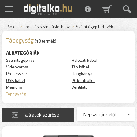
Főoldal
Iroda és számítástechnika
Számítógép tartozék
Tápegység
(13 termék)
ALKATEGÓRIÁK
Számítógépház
Hálózati kábel
Videokártya
Táp kábel
Processzor
Hangkártya
USB kábel
PC kontroller
Memória
Ventilátor
Tápegység
Találatok szűrése