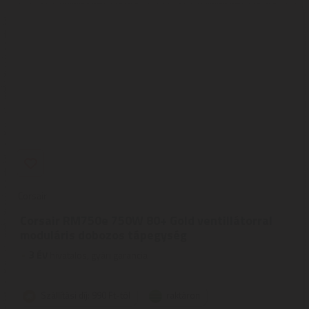
Corsair
Corsair RM750e 750W 80+ Gold ventillátorral
moduláris dobozos tápegység
3
ÉV
hivatalos, gyári garancia
Szállítási díj: 990 Ft-tól
raktáron