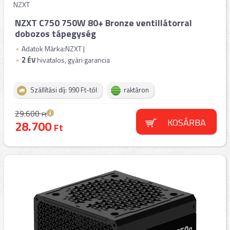
NZXT
NZXT C750 750W 80+ Bronze ventillátorral
dobozos tápegység
Adatok Márka:NZXT |
2
ÉV
hivatalos, gyári garancia
Szállítási díj: 990 Ft-tól
raktáron
29.600
Ft
KOSÁRBA
28.700
Ft