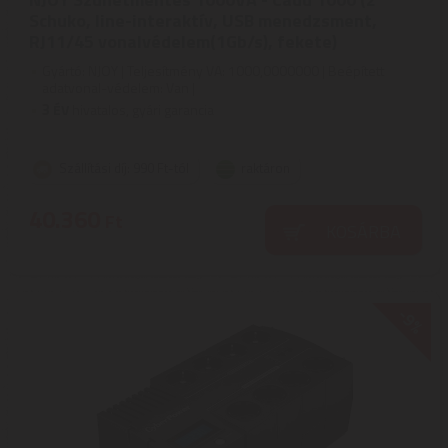
Schuko, line-interaktív, USB menedzsment,
RJ11/45 vonalvédelem(1Gb/s), fekete)
Gyártó: NJOY | Teljesítmény VA: 1000,0000000 | Beépített
adatvonal-védelem: Van |
3
ÉV
hivatalos, gyári garancia
Szállítási díj: 990 Ft-tól
raktáron
40.360
Ft
KOSÁRBA
-9%