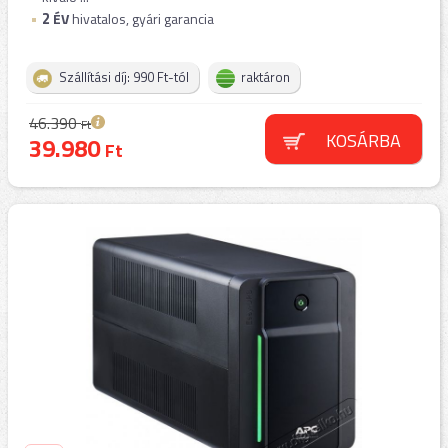
2
ÉV
hivatalos, gyári garancia
Szállítási díj: 990 Ft-tól
raktáron
46.390
Ft
KOSÁRBA
39.980
Ft