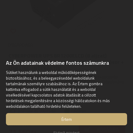
CYBERPOWER
CYBERPOWER UPS BR1200ELCD (8 aljzat)
1200VA 720W, 230V szünetmentes elosztósor +
Az Ön adatainak védelme fontos számunkra
USB LINE-INTERAKTÍV
Sütiket használunk a weboldal működőképességének
Adatok | Gyártó: CYBERPOWER | Áthidalási idő: 9 | Kapcsolási
biztosításához, és a beleegyezéseddel weboldalunk
mód: Line-interaktiv | Kommunikáció: USB+soros | Teljesítmény
tartalmának személyre szabásához is. Az Értem gombra
VA: ...
kattintva elfogadod a sütik használatát és a weboldal
2
ÉV
hivatalos, gyári garancia
viselkedésével kapcsolatos adatok átadását a célzott
hirdetések megjelenítésére a közösségi hálózatokon és más
weboldalakon található hirdetési felületeken.
Szállítási díj: 990 Ft-tól
raktáron
Értem
78.800
Ft
KOSÁRBA
71.560
Ft
Elutasít mindent