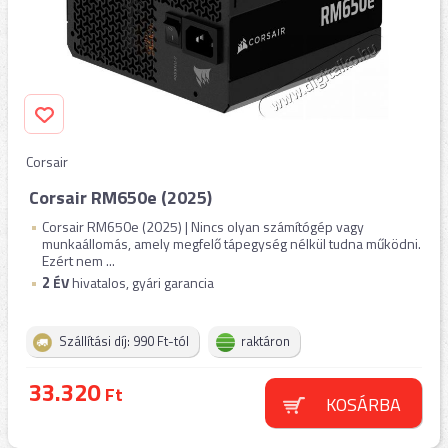
Corsair
Corsair RM650e (2025)
Corsair RM650e (2025) | Nincs olyan számítógép vagy
munkaállomás, amely megfelő tápegység nélkül tudna működni.
Ezért nem ...
2
ÉV
hivatalos, gyári garancia
Szállítási díj: 990 Ft-tól
raktáron
33.320
Ft
KOSÁRBA