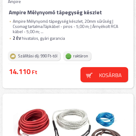
Ampire
Ampire Mélynyomó tápegység készlet
Ampire Mélynyomó tápegység készlet, 20mm sűrűség |
Csomag tartalma:Tápkábel - piros - 5,00 m; | Árnyékolt RCA
kábel - 5,00 m; ...
2
ÉV
hivatalos, gyári garancia
Szállítási díj: 990 Ft-tól
raktáron
14.110
Ft
KOSÁRBA