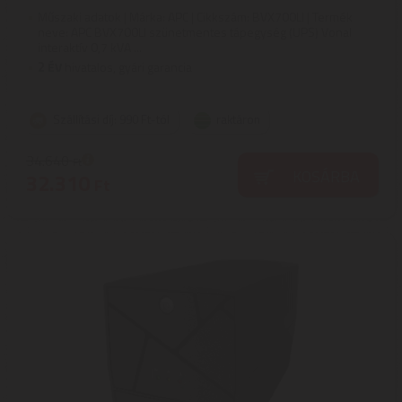
Műszaki adatok | Márka: APC | Cikkszám: BVX700LI | Termék
neve: APC BVX700LI szünetmentes tápegység (UPS) Vonal
interaktív 0,7 kVA ...
2
ÉV
hivatalos, gyári garancia
Szállítási díj: 990 Ft-tól
raktáron
34.640
Ft
KOSÁRBA
32.310
Ft