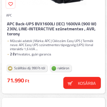
APC
APC Back-UPS BVX1600LI (IEC) 1600VA (900 W)
230V, LINE-INTERACTIVE szünetmentes , AVR,
torony
Műszaki adatok | Márka: APC | Cikkszám: Easy UPS | Termék
neve: APC Easy UPS szünetmentes tápegység (UPS) Vonal
interaktív 1,6 kVA ...
2
ÉV
hivatalos, gyári garancia
Szállítási díj: 990 Ft-tól
raktáron
71.990
Ft
KOSÁRBA