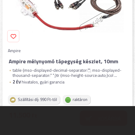
Ampire
Ampire mélynyomó tápegység készlet, 10mm
table {mso-displayed-decimal-separator:","; mso-displayed-
thousand-separator:" ";}tr {mso-height-source:auto;}col ...
2
ÉV
hivatalos, gyári garancia
Szállítási díj: 990 Ft-tól
raktáron
11.500
Ft
KOSÁRBA