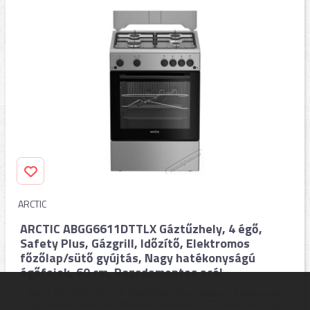
ARCTIC
ARCTIC ABGG6611DTTLX Gáztűzhely, 4 égő,
Safety Plus, Gázgrill, Időzítő, Elektromos
főzőlap/sütő gyújtás, Nagy hatékonyságú
égőfejek, 60 cm, Rozsdamentes acél
Arctic ABGG6611DTTLX GáztűzhelyTeljesítmény és biztonság
egyetlen eszközben! Az Arctic ABGG6611DTTLX tűzhely nagy