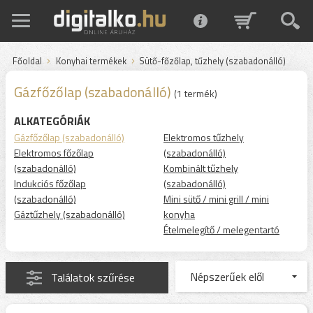
Főoldal
Konyhai termékek
Sütő-főzőlap, tűzhely (szabadonálló)
Gázfőzőlap (szabadonálló)
(1 termék)
ALKATEGÓRIÁK
Gázfőzőlap (szabadonálló)
Elektromos tűzhely
Elektromos főzőlap
(szabadonálló)
(szabadonálló)
Kombinált tűzhely
Indukciós főzőlap
(szabadonálló)
(szabadonálló)
Mini sütő / mini grill / mini
Gáztűzhely (szabadonálló)
konyha
Ételmelegítő / melegentartó
Találatok szűrése