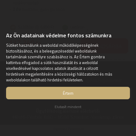
hatékonyságú ...
2
ÉV
hivatalos, gyári garancia
Szállítási díj: 6.890 Ft
raktáron
Az Ön adatainak védelme fontos számunkra
137.240
Ft
KOSÁRBA
Sütiket használunk a weboldal működőképességének
biztosításához, és a beleegyezéseddel weboldalunk
tartalmának személyre szabásához is. Az Értem gombra
kattintva elfogadod a sütik használatát és a weboldal
viselkedésével kapcsolatos adatok átadását a célzott
Ügyfélszolgálat:
hirdetések megjelenítésére a közösségi hálózatokon és más
Kérdéseivel, észrevételeivel keresse ügyfélszolgálatunkat
weboldalakon található hirdetési felületeken.
Értem
info@digitalko.hu
Gyors üzenetküldés
Elutasít mindent
Ügyfélszolgálatunk elérhető:
Hétfő-Péntek:
8:00 - 16:00
Szombat-Vasárnap:
zárva
Digitalko a Facebook-on