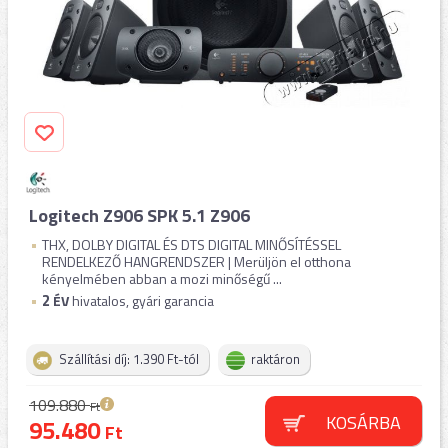
Logitech Z906 SPK 5.1 Z906
THX, DOLBY DIGITAL ÉS DTS DIGITAL MINŐSÍTÉSSEL
RENDELKEZŐ HANGRENDSZER | Merüljön el otthona
kényelmében abban a mozi minőségű ...
2
ÉV
hivatalos, gyári garancia
Szállítási díj: 1.390 Ft-tól
raktáron
109.880
Ft
KOSÁRBA
95.480
Ft