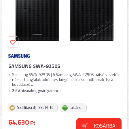
SAMSUNG SWA-9250S
Samsung SWA-9250S | A Samsung SWA-9250S hátsó vezeték
nélküli hangfalak tökéletes kiegészítői a soundbarnak, ha a
következő ...
2
ÉV
hivatalos, gyári garancia
Szállítási díj: 990 Ft-tól
raktáron
64.630
Ft
KOSÁRBA