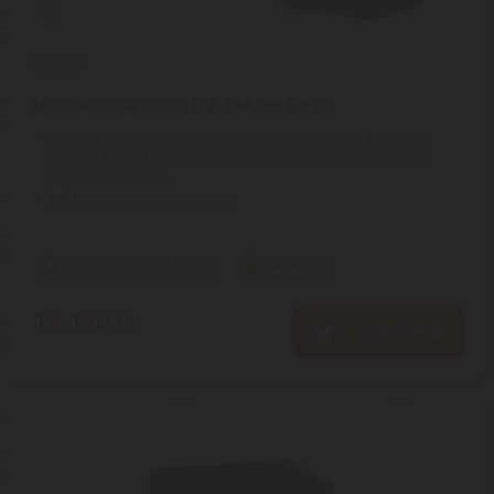
NICEBOY
NICEBOY ORYX VOX 2.1 Maxx Bass
Niceboy ORYX VOX 2.1 Maxx Bass Hangszórók | A Niceboy
ORYX VOX 2.1 Maxx Bass szett a parádés mélynyomójával
lélegzetelállító és ...
2
ÉV
hivatalos, gyári garancia
Szállítási díj: 990 Ft-tól
raktáron
14.130
Ft
KOSÁRBA