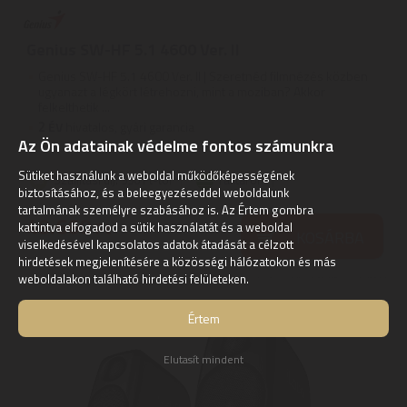
Genius SW-HF 5.1 4600 Ver. II
Genius SW-HF 5.1 4600 Ver. II | Szeretnéd filmnézés közben
ugyanazt a légkört létrehozni, mint a moziban? Akkor
felkelthetik ...
2
ÉV
hivatalos, gyári garancia
Az Ön adatainak védelme fontos számunkra
Sütiket használunk a weboldal működőképességének
Szállítási díj: 990 Ft-tól
raktáron
biztosításához, és a beleegyezéseddel weboldalunk
tartalmának személyre szabásához is. Az Értem gombra
49.660
Ft
kattintva elfogadod a sütik használatát és a weboldal
KOSÁRBA
viselkedésével kapcsolatos adatok átadását a célzott
hirdetések megjelenítésére a közösségi hálózatokon és más
weboldalakon található hirdetési felületeken.
Értem
Elutasít mindent