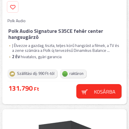
Polk Audio
Polk Audio Signature S35CE fehér center
hangsugárzó
| Élvezze a gazdag, tiszta, teljes körű hangzást a filmek, a TV és
a zene számára a Polk új tervezésű Dinamikus Balance ...
2
ÉV
hivatalos, gyári garancia
Szállítási díj: 990 Ft-tól
raktáron
131.790
Ft
KOSÁRBA