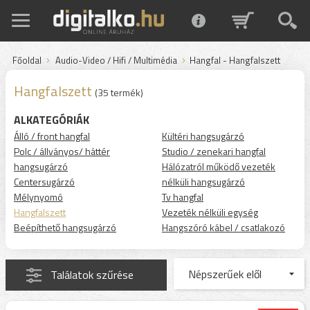
Főoldal
Audio-Video / Hifi / Multimédia
Hangfal - Hangfalszett
Hangfalszett
(35 termék)
ALKATEGÓRIÁK
Álló / front hangfal
Kültéri hangsugárzó
Polc / állványos/ háttér
Studio / zenekari hangfal
hangsugárzó
Hálózatról működő vezeték
Centersugárzó
nélküli hangsugárzó
Mélynyomó
Tv hangfal
Hangfalszett
Vezeték nélküli egység
Beépíthető hangsugárzó
Hangszóró kábel / csatlakozó
Találatok szűrése