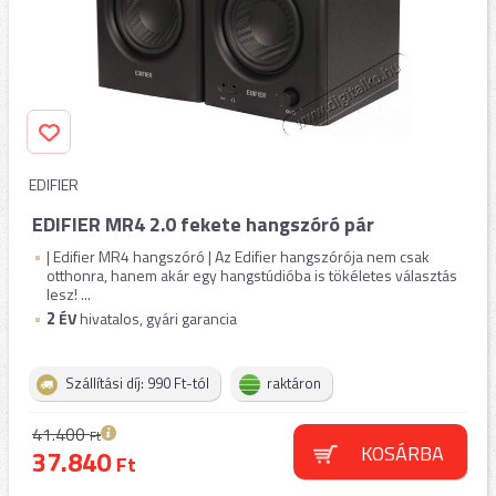
EDIFIER
EDIFIER MR4 2.0 fekete hangszóró pár
| Edifier MR4 hangszóró | Az Edifier hangszórója nem csak
otthonra, hanem akár egy hangstúdióba is tökéletes választás
lesz! ...
2
ÉV
hivatalos, gyári garancia
Szállítási díj: 990 Ft-tól
raktáron
41.400
Ft
KOSÁRBA
37.840
Ft