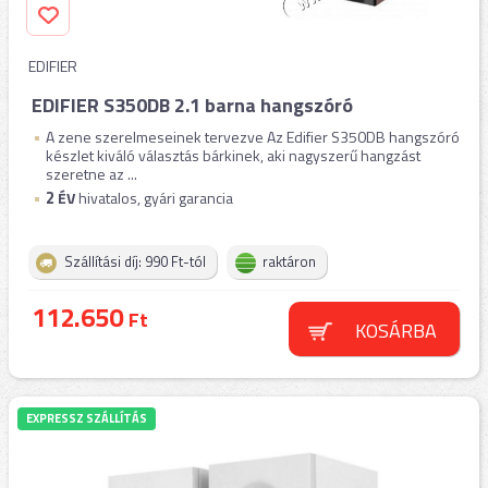
EDIFIER
EDIFIER S350DB 2.1 barna hangszóró
A zene szerelmeseinek tervezve Az Edifier S350DB hangszóró
készlet kiváló választás bárkinek, aki nagyszerű hangzást
szeretne az ...
2
ÉV
hivatalos, gyári garancia
Szállítási díj: 990 Ft-tól
raktáron
112.650
Ft
KOSÁRBA
EXPRESSZ SZÁLLÍTÁS