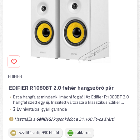
EDIFIER
EDIFIER R1080BT 2.0 fehér hangszóró pár
Ezt a hangfalat mindenki imádni fogja! | Az Edifier R1080BT 2.0
hangfal szett egy új, frissített változata a klasszikus Edifier ...
2
ÉV
hivatalos, gyári garancia
Használja a
6MKNGJ
kuponkódot a 31.100 Ft-os árért!
Szállítási díj: 990 Ft-tól
raktáron