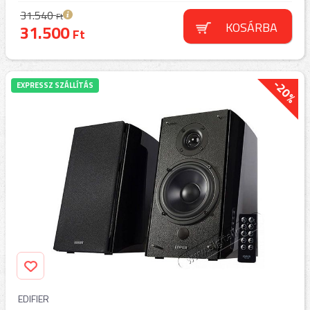
31.540
Ft
KOSÁRBA
31.500
Ft
-20%
EXPRESSZ SZÁLLÍTÁS
EDIFIER