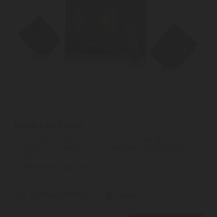
Fenda
Fenda F&D F550X
Fenda F&D F550X | Szeretnéd filmnézés alatt úgy érezni
magad, mint a moziban? Akkor felkelthetik érdeklődésedet a
kitűnő ...
2
ÉV
hivatalos, gyári garancia
Szállítási díj: 990 Ft-tól
raktáron