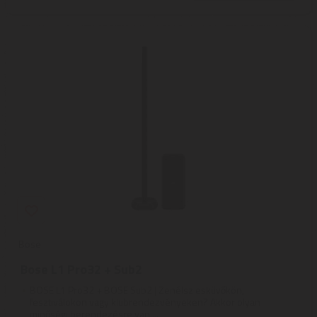
Bose
Bose L1 Pro32 + Sub2
BOSE L1 Pro32 + BOSE Sub2 | Zenélsz esküvőkön,
fesztiválokon vagy klubrendezvényeken? Akkor olyan
minőségi berendezésre van ...