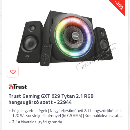
-30%
Trust Gaming GXT 629 Tytan 2.1 RGB
hangsugárzó szett - 22944
Fõ jellegzetességek | Nagy teljesítményű 2.1 hangszórókészlet
120 W csúcsteljesítménnyel (60 W RMS) | Kompatibilis: asztali ...
2
ÉV
hivatalos, gyári garancia