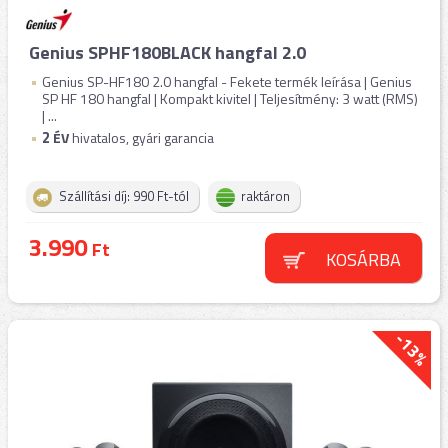
Genius SPHF180BLACK hangfal 2.0
Genius SP-HF180 2.0 hangfal - Fekete termék leírása | Genius
SP HF 180 hangfal | Kompakt kivitel | Teljesítmény: 3 watt (RMS)
| ...
2
ÉV
hivatalos, gyári garancia
Szállítási díj: 990 Ft-tól
raktáron
3.990
Ft
KOSÁRBA
-13%