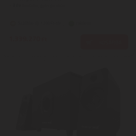
3
ÉV
hivatalos, gyári garancia
Szállítási díj: 1.390 Ft-tól
raktáron
1.339.270
Ft
KOSÁRBA