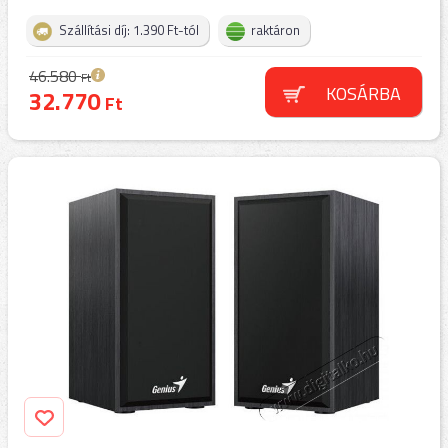
Szállítási díj: 1.390 Ft-tól
raktáron
46.580
Ft
KOSÁRBA
32.770
Ft