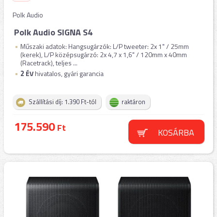
Polk Audio
Polk Audio SIGNA S4
Műszaki adatok: Hangsugárzók: L/P tweeter: 2x 1" / 25mm
(kerek), L/P középsugárzó: 2x 4,7 x 1,6" / 120mm x 40mm
(Racetrack), teljes ...
2
ÉV
hivatalos, gyári garancia
Szállítási díj: 1.390 Ft-tól
raktáron
175.590
Ft
KOSÁRBA