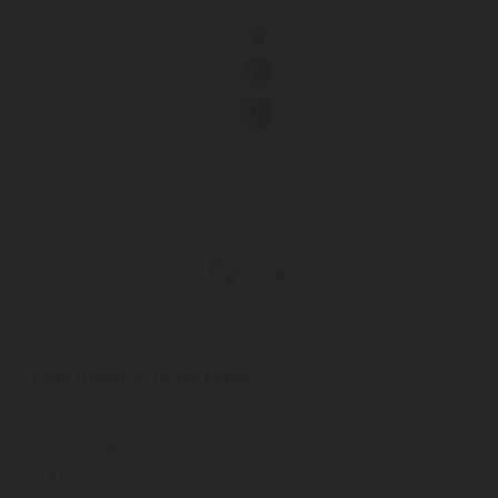
Polk
Polk Reserve R500 fehér
Polk Reserve R500 fehér | Szeretnéd filmnézés közben
ugyanazt az atmoszférát megteremteni, mint a moziban? Akkor
felkelthetik ...
3
ÉV
hivatalos, gyári garancia