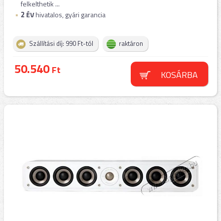
felkelthetik ...
2
ÉV
hivatalos, gyári garancia
Szállítási díj: 990 Ft-tól
raktáron
50.540
Ft
KOSÁRBA