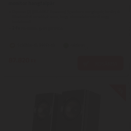
monitor hangfalpár
Pioneer DJ DM-40BT Powered Speakers hangfalpár, fehér | A
Bluetooth® lehetővé teszi, hogy okostelefonokról vagy
tabletekről ...
2
ÉV
hivatalos, gyári garancia
Szállítási díj: 990 Ft-tól
raktáron
87.820
Ft
KOSÁRBA
-5%