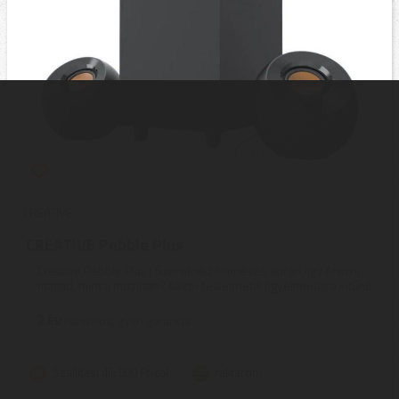
CREATIVE
CREATIVE Pebble Plus
Creative Pebble Plus | Szeretnéd filmnézés során úgy érezni
magad, mint a moziban? Akkor felkelthetik figyelmedet a kitűnő
...
2
ÉV
hivatalos, gyári garancia
Szállítási díj: 990 Ft-tól
raktáron