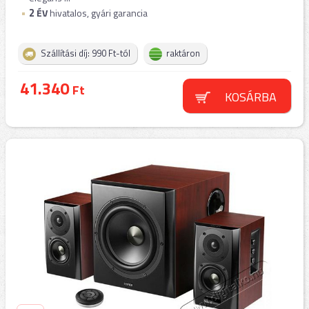
2
ÉV
hivatalos, gyári garancia
Szállítási díj: 990 Ft-tól
raktáron
41.340
Ft
KOSÁRBA