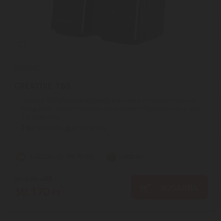
CREATIVE
CREATIVE T60
Creative T60 | Szeretnéd megtapasztalni a mozihoz hasonló
hangulatot, amikor filmeket nézel otthon? Pontosan erre való
2.0 csatornás, ...
2
ÉV
hivatalos, gyári garancia
Szállítási díj: 990 Ft-tól
raktáron
31.670
Ft
KOSÁRBA
30.170
Ft