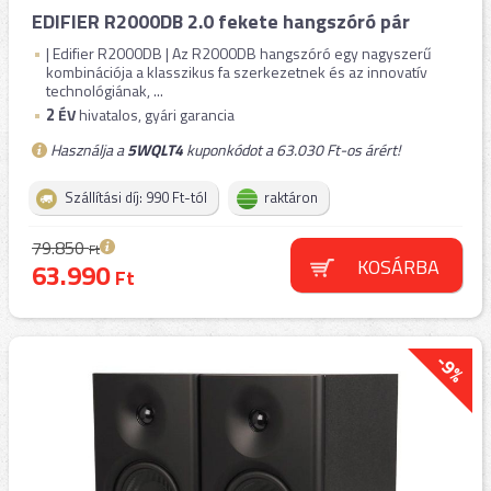
EDIFIER R2000DB 2.0 fekete hangszóró pár
| Edifier R2000DB | Az R2000DB hangszóró egy nagyszerű
kombinációja a klasszikus fa szerkezetnek és az innovatív
technológiának, ...
2
ÉV
hivatalos, gyári garancia
Használja a
5WQLT4
kuponkódot a 63.030 Ft-os árért!
Szállítási díj: 990 Ft-tól
raktáron
79.850
Ft
KOSÁRBA
63.990
Ft
-9%