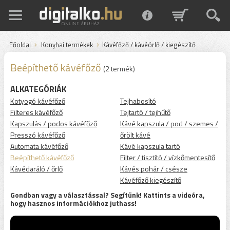
Főoldal
Konyhai termékek
Kávéfőző / kávéörlő / kiegészítő
Beépíthető kávéfőző
(2 termék)
ALKATEGÓRIÁK
Kotyogó kávéfőző
Tejhabosító
Filteres kávéfőző
Tejtartó / tejhűtő
Kapszulás / podos kávéfőző
Kávé kapszula / pod / szemes /
Presszó kávéfőző
őrölt kávé
Automata kávéfőző
Kávé kapszula tartó
Beépíthető kávéfőző
Filter / tisztító / vízkőmentesítő
Kávédaráló / őrlő
Kávés pohár / csésze
Kávéfőző kiegészítő
Gondban vagy a választással? Segítünk! Kattints a videóra,
hogy hasznos információkhoz juthass!