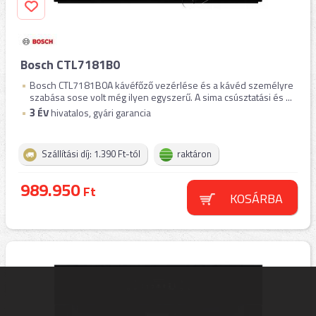
Bosch CTL7181B0
Bosch CTL7181B0A kávéfőző vezérlése és a kávéd személyre
szabása sose volt még ilyen egyszerű. A sima csúsztatási és ...
3
ÉV
hivatalos, gyári garancia
Szállítási díj: 1.390 Ft-tól
raktáron
989.950
Ft
KOSÁRBA