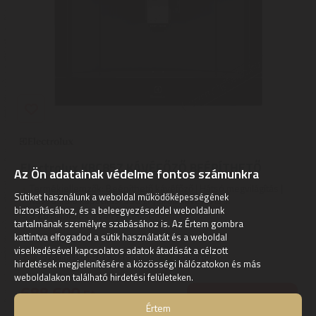
Electrolux KBC85Z KÁVÉFŐZŐ BEÉPÍTHETŐ
Az Ön adatainak védelme fontos számunkra
Termékjellemzők: Beépíthető kávéfőző | Hátsó megvilágítás |
Sütiket használunk a weboldal működőképességének
Kávédaráló kapacitás: 350 gr | Őrölt kávéval is ...
biztosításához, és a beleegyezéseddel weboldalunk
5
ÉV
hivatalos, gyári garancia
tartalmának személyre szabásához is. Az Értem gombra
kattintva elfogadod a sütik használatát és a weboldal
viselkedésével kapcsolatos adatok átadását a célzott
Szállítási díj: 1.390 Ft-tól
raktáron
hirdetések megjelenítésére a közösségi hálózatokon és más
weboldalakon található hirdetési felületeken.
688.600
Ft
KOSÁRBA
Értem