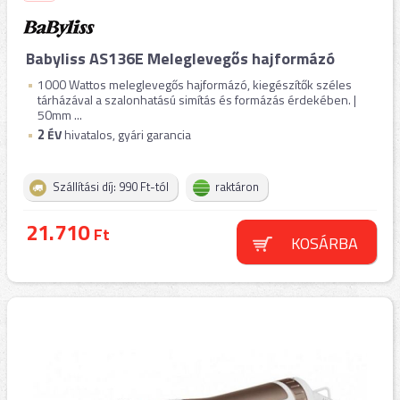
Babyliss AS136E Meleglevegős hajformázó
1000 Wattos meleglevegős hajformázó, kiegészítők széles
tárházával a szalonhatású simítás és formázás érdekében. |
50mm ...
2
ÉV
hivatalos, gyári garancia
Szállítási díj: 990 Ft-tól
raktáron
21.710
Ft
KOSÁRBA