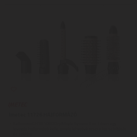
Imetec 11726 HAJFORMÁZÓ
Bellissima GH18 1000 Dry&Style System 5 az 1-ben egy
levegős hajformázó kefe, amely lehetővé teszi a haj szárítását
és sokféle ...