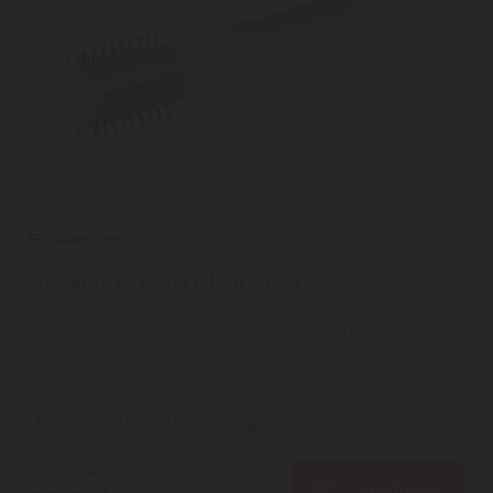
Rowenta CF9540F0 Hajformázó
Brush Activ | Premium Care kefe természetes disznósörtéből a
maximális volumenért és hajcsillogásért. | Ez a forgó kefe ...
2
ÉV
hivatalos, gyári garancia
Szállítási díj: 990 Ft-tól
raktáron
23.730
Ft
KOSÁRBA