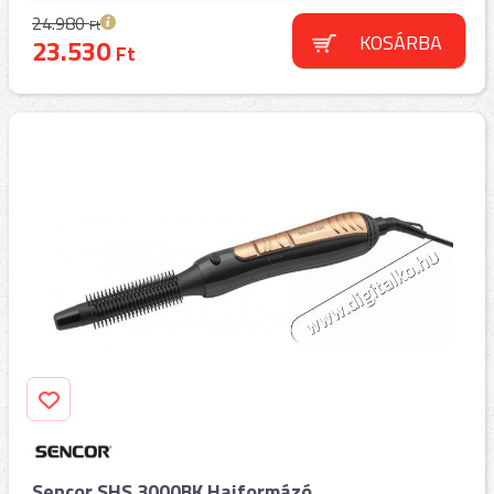
24.980
Ft
KOSÁRBA
23.530
Ft
Sencor SHS 3000BK Hajformázó