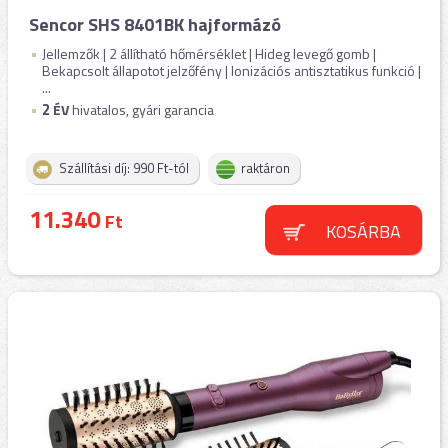
Sencor SHS 8401BK hajformázó
Jellemzők | 2 állítható hőmérséklet | Hideg levegő gomb |
Bekapcsolt állapotot jelzőfény | Ionizációs antisztatikus funkció |
...
2
ÉV
hivatalos, gyári garancia
Szállítási díj: 990 Ft-tól
raktáron
11.340
Ft
KOSÁRBA