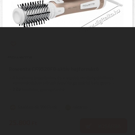
Rowenta CF9520F0 aktív hajformázó
A hatékony teljesítmény és a legjobb minőség tökéletes
kombinációjával a Brush Activ’ forgó szárító kefe gyors ...
2
ÉV
hivatalos, gyári garancia
Szállítási díj: 990 Ft-tól
raktáron
25.800
Ft
KOSÁRBA