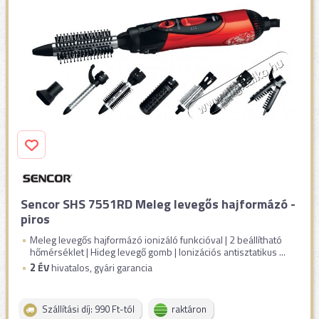
Sencor SHS 7551RD Meleg levegős hajformázó -
piros
Meleg levegős hajformázó ionizáló funkcióval | 2 beállítható
hőmérséklet | Hideg levegő gomb | Ionizációs antisztatikus ...
2
ÉV
hivatalos, gyári garancia
Szállítási díj: 990 Ft-tól
raktáron