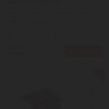
Babyliss AS960E hajformázó
A készülékhez 4 féle cserélhető fejtartozék van, ezek
bevonata kerámia. | A kerámia kiválóan egyenletesen tartja
meg a hőt a ...
2
ÉV
hivatalos, gyári garancia
Szállítási díj: 990 Ft-tól
raktáron
27.960
Ft
KOSÁRBA
21.600
Ft
-7%