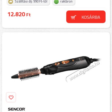
Szállítási díj: 990 Ft-tól
raktáron
12.820
Ft
KOSÁRBA