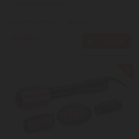
2
ÉV
hivatalos, gyári garancia
Szállítási díj: 990 Ft-tól
raktáron
16.990
Ft
KOSÁRBA
-5%