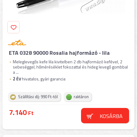
ETA 0328 90000 Rosalia hajformázó - lila
Meleglevegős kefe lila kivitelben 2 db hajformázó kefével, 2
sebeséggel, hőméréséklet fokozattal és hideg levegő gombbal
a ...
2
ÉV
hivatalos, gyári garancia
Szállítási díj: 990 Ft-tól
raktáron
7.140
Ft
KOSÁRBA