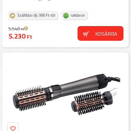
Szállítási díj: 990 Ft-tól
raktáron
5.540
Ft
KOSÁRBA
5.230
Ft