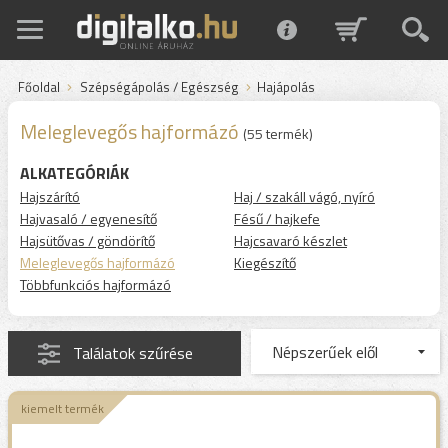
Főoldal
Szépségápolás / Egészség
Hajápolás
Meleglevegős hajformázó
(55 termék)
ALKATEGÓRIÁK
Hajszárító
Haj / szakáll vágó, nyíró
Hajvasaló / egyenesítő
Fésű / hajkefe
Hajsütővas / göndörítő
Hajcsavaró készlet
Meleglevegős hajformázó
Kiegészítő
Többfunkciós hajformázó
Találatok szűrése
kiemelt termék