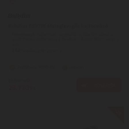
Babyliss AS970E Meleglevegős hajformázó
Meleglevegős hajformázó, kiegészítők széles tárházával, a
szalonhatású hajformázás érdekében. | A nagy 50mm kerámia
kefe ...
2
ÉV
hivatalos, gyári garancia
Szállítási díj: 990 Ft-tól
raktáron
25.090
Ft
KOSÁRBA
23.770
Ft
-2%