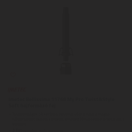
Imetec Bellissima 11768 My Pro Twist&Style
Soft hajformázó fej
Tulajdonságok | A kerámia bevonat védi a hajat a magas
hőmérséklet okozta károktól, emellett fényesebbé is teszi azt. |
Minden ...
2
ÉV
hivatalos, gyári garancia