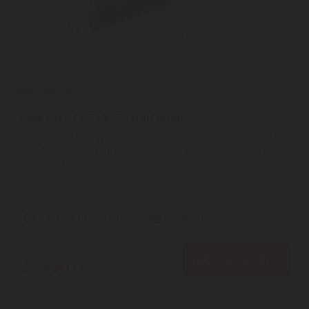
Rowenta CF6135F0 Hajformázó
Szeretnéd, ha egyszerre tudnád a hajad teljes volumenűre fújni
és formázni? | Akkor a Rowenta CF6135F0 Volumizer 3D
hajformázó a ...
2
ÉV
hivatalos, gyári garancia
Szállítási díj: 990 Ft-tól
raktáron
23.660
Ft
KOSÁRBA
21.990
Ft