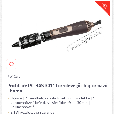
-6%
ProfiCare
ProfiCare PC-HAS 3011 forrólevegős hajformázó
- barna
Előnyök | 2 cserélhető kefe-tartozék finom sörtékkel | 1
volumennövelő kefe durva sörtékkel (Ø kb. 30 mm) | 1
volumennövelő ...
2
ÉV
hivatalos, gyári garancia