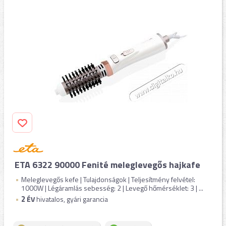
ETA 6322 90000 Fenité meleglevegős hajkafe
Meleglevegős kefe | Tulajdonságok | Teljesítmény felvétel:
1000W | Légáramlás sebesség: 2 | Levegő hőmérséklet: 3 | ...
2
ÉV
hivatalos, gyári garancia