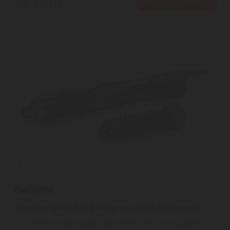
23.310
Ft
Babyliss BAAS82E Meleglevegős hajformázó
TermékleírásHasználata változó lehet a haj hosszúságától