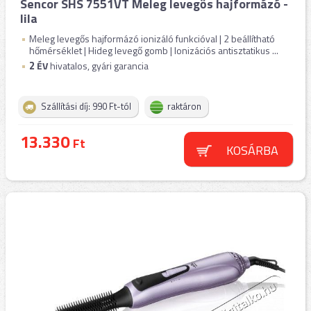
Sencor SHS 7551VT Meleg levegős hajformázó -
lila
Meleg levegős hajformázó ionizáló funkcióval | 2 beállítható
hőmérséklet | Hideg levegő gomb | Ionizációs antisztatikus ...
2
ÉV
hivatalos, gyári garancia
Szállítási díj: 990 Ft-tól
raktáron
13.330
Ft
KOSÁRBA