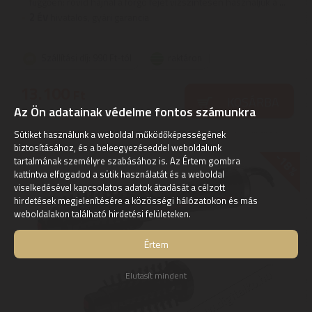
függően: rövid hajnál a forgó fejet vízszintesen használjuk a ...
2
ÉV
hivatalos, gyári garancia
Szállítási díj: 990 Ft-tól
raktáron
13.100
Ft
KOSÁRBA
Az Ön adatainak védelme fontos számunkra
Sütiket használunk a weboldal működőképességének
biztosításához, és a beleegyezéseddel weboldalunk
-18%
tartalmának személyre szabásához is. Az Értem gombra
kattintva elfogadod a sütik használatát és a weboldal
viselkedésével kapcsolatos adatok átadását a célzott
hirdetések megjelenítésére a közösségi hálózatokon és más
weboldalakon található hirdetési felületeken.
Értem
Elutasít mindent