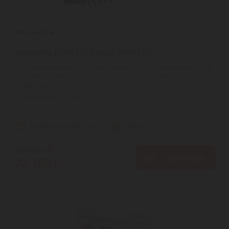
Rowenta CF961LF0 HAJFORMÁZÓ
| Professzionális szintű hajformázás, 25 %-al fényesebb haj* A
Rowenta x KARL LAGERFELD K/Pro Stylist forgókefés
légfúvásos ...
2
ÉV
hivatalos, gyári garancia
Szállítási díj: 990 Ft-tól
raktáron
27.680
Ft
KOSÁRBA
22.780
Ft