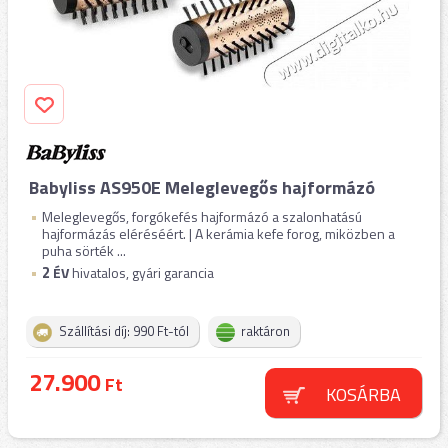
Babyliss AS950E Meleglevegős hajformázó
Meleglevegős, forgókefés hajformázó a szalonhatású
hajformázás eléréséért. | A kerámia kefe forog, miközben a
puha sörték ...
2
ÉV
hivatalos, gyári garancia
Szállítási díj: 990 Ft-tól
raktáron
27.900
Ft
KOSÁRBA