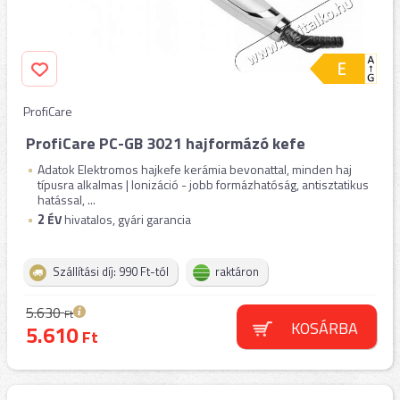
ProfiCare
ProfiCare PC-GB 3021 hajformázó kefe
Adatok Elektromos hajkefe kerámia bevonattal, minden haj
típusra alkalmas | Ionizáció - jobb formázhatóság, antisztatikus
hatással, ...
2
ÉV
hivatalos, gyári garancia
Szállítási díj: 990 Ft-tól
raktáron
5.630
Ft
KOSÁRBA
5.610
Ft