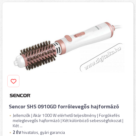
Sencor SHS 0910GD forrólevegős hajformázó
Jellemzők | Akár 1000 W elérhető teljesítmény | Forgókefés
meleglevegős hajformázó | Két különböző sebességfokozat |
Két ...
2
ÉV
hivatalos, gyári garancia