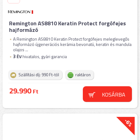
Remington AS8810 Keratin Protect forgófejes
hajformázó
A Remington AS8810 Keratin Protect forgófejes meleglevegős
hajformázó újgenerációs kerámia bevonatú, keratin és mandula
olajos ...
3
ÉV
hivatalos, gyári garancia
Szállítási díj: 990 Ft-tól
raktáron
29.990
Ft
KOSÁRBA
-6%