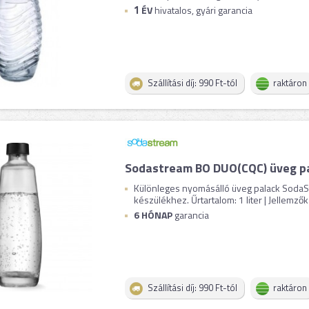
1
ÉV
hivatalos, gyári garancia
Szállítási díj: 990 Ft-tól
raktáron
Sodastream BO DUO(CQC) üveg pa
Különleges nyomásálló üveg palack Soda
készülékhez. Űrtartalom: 1 liter | Jellemzők 
6 HÓNAP
garancia
Szállítási díj: 990 Ft-tól
raktáron