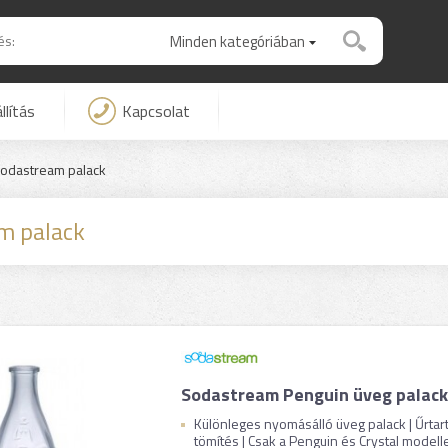
Minden kategóriában
llítás
Kapcsolat
odastream palack
m palack
Sodastream Penguin üveg palack
Különleges nyomásálló üveg palack | Űrtarta
tömítés | Csak a Penguin és Crystal modelle