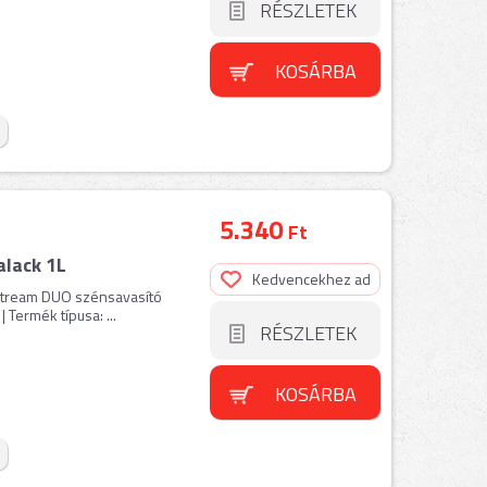
RÉSZLETEK
KOSÁRBA
5.340
Ft
lack 1L
Kedvencekhez ad
Stream DUO szénsavasító
| Termék típusa: ...
RÉSZLETEK
KOSÁRBA