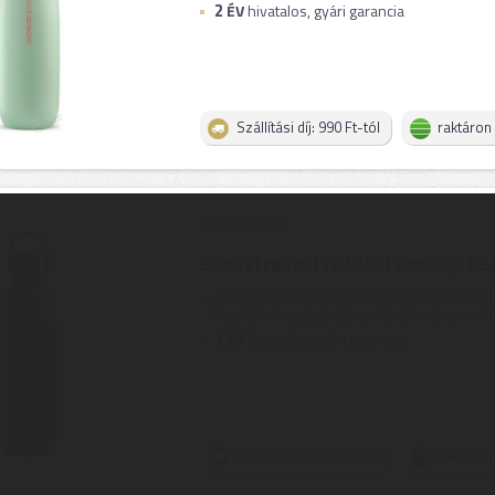
2
ÉV
hivatalos, gyári garancia
Szállítási díj: 990 Ft-tól
raktáron
Sodastream FIZZ&GO cool 0,9 l 
A stílusos Sodastream Fizz&Go COOL 0,9 
frissítővel szolgál otthon és útközben is. D
2
ÉV
hivatalos, gyári garancia
Szállítási díj: 990 Ft-tól
raktáron