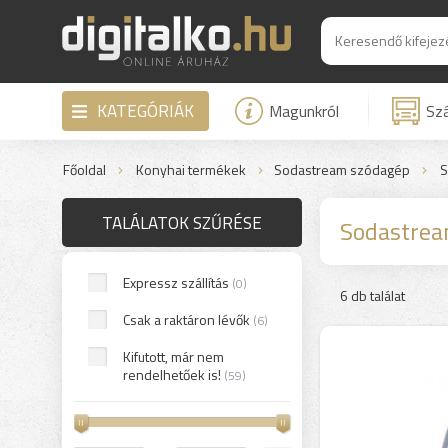
KATEGÓRIÁK
Magunkról
Szá
Főoldal
Konyhai termékek
Sodastream szódagép
S
TALÁLATOK SZŰRÉSE
Sodastrea
Expressz szállítás
(0)
6 db találat
Csak a raktáron lévők
(6)
Kifutott, már nem
rendelhetőek is!
(59)