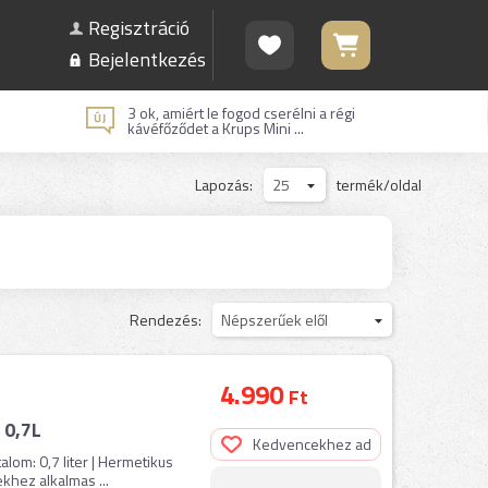
Regisztráció
Bejelentkezés
3 ok, amiért le fogod cserélni a régi
kávéfőződet a Krups Mini ...
Lapozás:
25
termék/oldal
Rendezés:
Népszerűek elől
4.990
Ft
 0,7L
Kedvencekhez ad
lom: 0,7 liter | Hermetikus
khez alkalmas ...