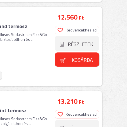
12.560
Ft
Sand termosz
Kedvencekhez ad
stílusos Sodastream Fizz&Go
iztosít otthon és ...
RÉSZLETEK
KOSÁRBA
13.210
Ft
int termosz
Kedvencekhez ad
stílusos Sodastream Fizz&Go
olgál otthon és ...