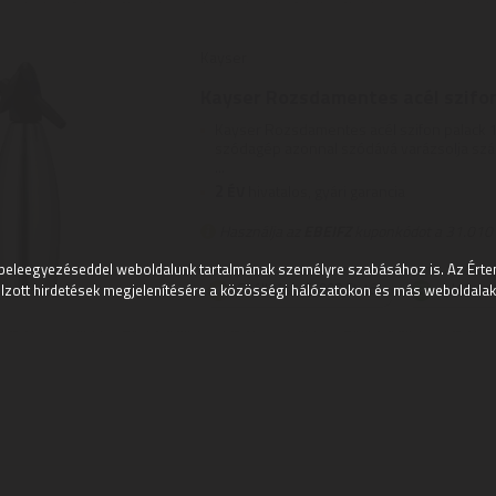
Kayser
Kayser Rozsdamentes acél szifon 
Kayser Rozsdamentes acél szifon palack 1
szódagép azonnal szódává varázsolja szám
...
2
ÉV
hivatalos, gyári garancia
Használja az
EBEIFZ
kuponkódot a 31.010 F
beleegyezéseddel weboldalunk tartalmának személyre szabásához is. Az Értem
Szállítási díj: 990 Ft-tól
raktáron
lzott hirdetések megjelenítésére a közösségi hálózatokon és más weboldalakon