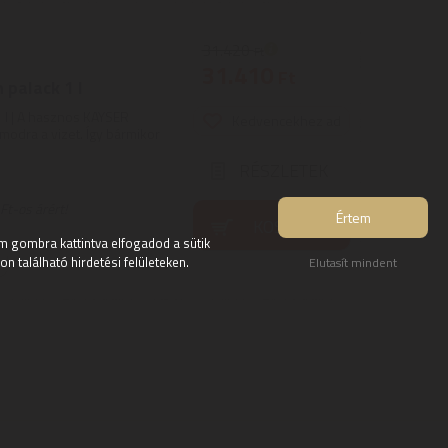
31.420
Ft
31.410
Ft
palack 1 l
 l | A hasznos KAYSER
Kedvencekhez ad
odra a vizet. Így bármikor
RÉSZLETEK
t-os árért!
Értem
KOSÁRBA
 gombra kattintva elfogadod a sütik
 található hirdetési felületeken.
Elutasít mindent