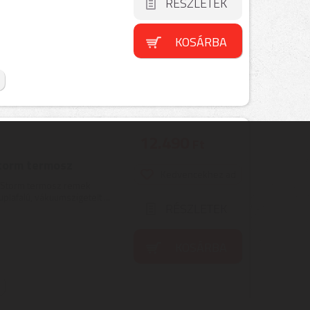
RÉSZLETEK
KOSÁRBA
12.490
Ft
Storm termosz
Kedvencekhez ad
l Storm termosz remek
uplafalú, vákuumszigetelt ...
RÉSZLETEK
KOSÁRBA