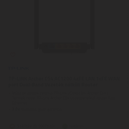
TP-LINK Archer C54 AC1200 4xFE LAN 1xFE WAN
port Dual-Band Vezeték nélküli Router
Műszaki adatok | Márka: TP-Link | Cikkszám: Archer C54 |
Termék neve: TP-Link Archer C54 vezetéknélküli router Fast
Ethernet ...
3
ÉV
hivatalos, gyári garancia
Szállítási díj: 990 Ft-tól
raktáron