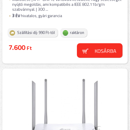
nyújtó megoldás, ami kompatibilis a IEEE 802.11b/g/n
szabvánnyal. | 300 ...
3
ÉV
hivatalos, gyári garancia
Szállítási díj: 990 Ft-tól
raktáron
7.600
Ft
KOSÁRBA