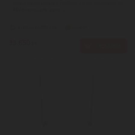
készülékkel és élvezze a 150 Mbps letöltési sebességet | Az ...
3
ÉV
hivatalos, gyári garancia
Szállítási díj: 990 Ft-tól
raktáron
33.650
Ft
KOSÁRBA