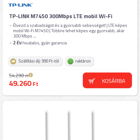
TP-LINK M7450 300Mbps LTE mobil Wi-Fi
Élvezd a szabadságot és a gyorsabb sebességet! | LTE képes
mobil Wi-Fi M7450 | Többre lehet képes egy gyorsabb, akár
300 Mbps ...
2
ÉV
hivatalos, gyári garancia
Szállítási díj: 990 Ft-tól
raktáron
54.290
Ft
KOSÁRBA
49.260
Ft