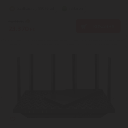
Szállítási díj: 990 Ft-tól
raktáron
24.180
Ft
KOSÁRBA
23.370
Ft