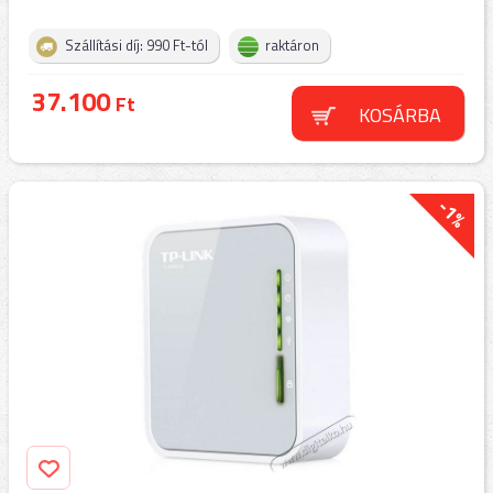
Szállítási díj: 990 Ft-tól
raktáron
37.100
Ft
KOSÁRBA
-1%