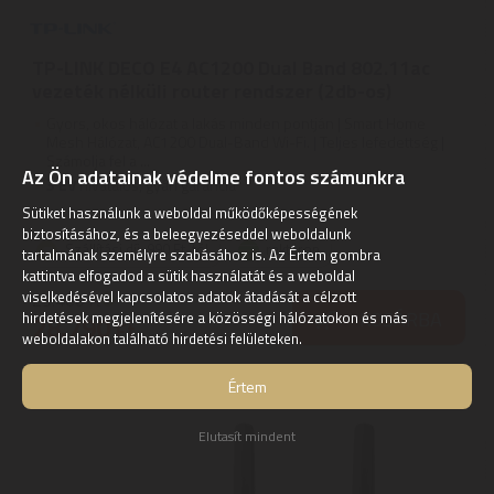
TP-LINK DECO E4 AC1200 Dual Band 802.11ac
vezeték nélküli router rendszer (2db-os)
Gyors, okos hálózat a lakás minden pontján | Smart Home
Mesh Hálózat, AC1200 Dual-Band Wi-Fi. | Teljes lefedettség |
Számolja fel a ...
Az Ön adatainak védelme fontos számunkra
3
ÉV
hivatalos, gyári garancia
Sütiket használunk a weboldal működőképességének
biztosításához, és a beleegyezéseddel weboldalunk
Szállítási díj: 990 Ft-tól
raktáron
tartalmának személyre szabásához is. Az Értem gombra
kattintva elfogadod a sütik használatát és a weboldal
viselkedésével kapcsolatos adatok átadását a célzott
29.460
Ft
KOSÁRBA
hirdetések megjelenítésére a közösségi hálózatokon és más
28.790
Ft
weboldalakon található hirdetési felületeken.
Értem
Elutasít mindent