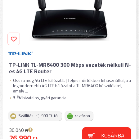
TP-LINK TL-MR6400 300 Mbps vezeték nélküli N-
es 4G LTE Router
Ossza meg 4G LTE hálózatát | Teljes mértékben kihasználhatja a
legmodernebb 4G LTE hálózatot a TL-MR6400 készülékkel,
amely ...
3
ÉV
hivatalos, gyári garancia
Szállítási díj: 990 Ft-tól
raktáron
30.040
Ft
KOSÁRBA
26.990
Ft