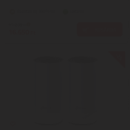
Szállítási díj: 990 Ft-tól
raktáron
17.230
Ft
KOSÁRBA
16.650
Ft
-2%