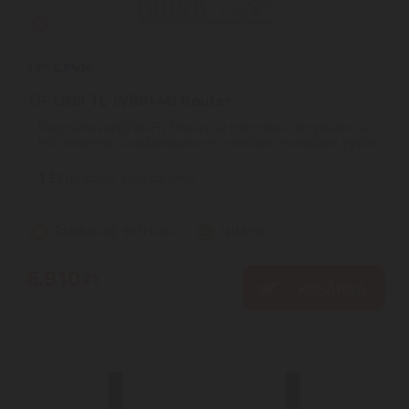
TP-LINK TL-WR844N Router
Nagy sebességű Wi-Fi | Élvezze az internetes böngészést, a
HD streaming szolgáltatásokat és a letöltést családjával együtt.
...
1
ÉV
hivatalos, gyári garancia
Szállítási díj: 990 Ft-tól
raktáron
6.910
Ft
KOSÁRBA