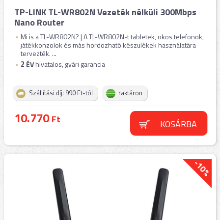
TP-LINK TL-WR802N Vezeték nélküli 300Mbps
Nano Router
Mi is a TL-WR802N? | A TL-WR802N-t tabletek, okos telefonok,
játékkonzolok és más hordozható készülékek használatára
tervezték. ...
2
ÉV
hivatalos, gyári garancia
Szállítási díj: 990 Ft-tól
raktáron
10.770
Ft
KOSÁRBA
-10%