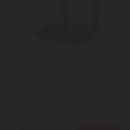
TP-LINK TL-MR100 router
Gyors 4G hálózat | Ossza meg 4G internetkapcsolatát akár 32
Wi-Fi eszközzel és élvezze az akár 150 Mbps internet
sebességet. | ...
3
ÉV
hivatalos, gyári garancia
Szállítási díj: 990 Ft-tól
raktáron
22.140
Ft