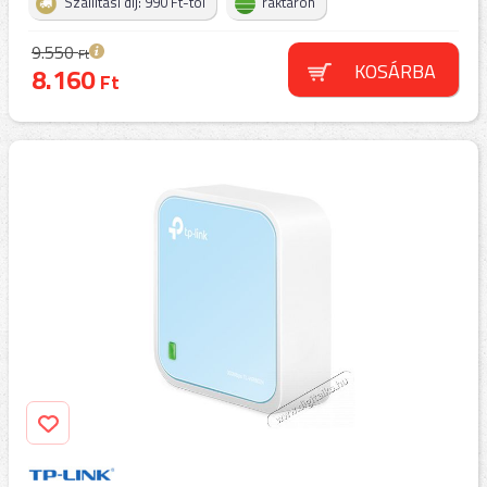
Szállítási díj: 990 Ft-tól
raktáron
9.550
Ft
KOSÁRBA
8.160
Ft