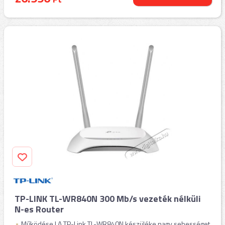
TP-LINK TL-WR840N 300 Mb/s vezeték nélküli
N-es Router
Működése | A TP-Link TL-WR840N készüléke nagy sebességet