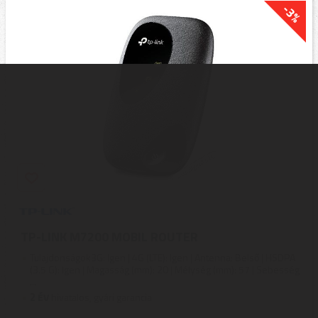
-3%
TP-LINK M7200 MOBIL ROUTER
Tulajdonságok3G: Igen | 4G (LTE): Igen | Antenna: Belső | HSDPA
(3.5 G): Igen | Magasság (mm): 20 | Mélység (mm): 57 | Sebesség
...
2
ÉV
hivatalos, gyári garancia