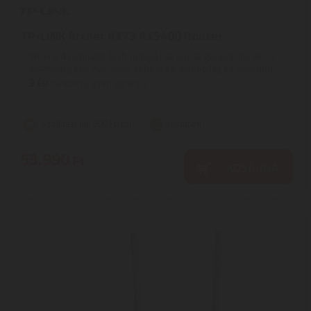
TP-LINK Archer AX73 AX5400 Router
Wi-Fi 6 A Legújabb Technológia | Az utolsó generációs Wi-Fi
technológiával gyorsabb sebesség, kisebb lag és nagyobb ...
3
ÉV
hivatalos, gyári garancia
Szállítási díj: 990 Ft-tól
raktáron
53.990
Ft
KOSÁRBA