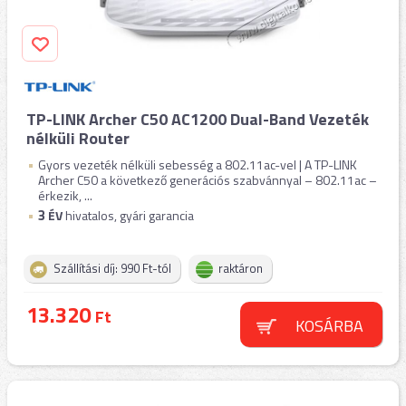
TP-LINK Archer C50 AC1200 Dual-Band Vezeték
nélküli Router
Gyors vezeték nélküli sebesség a 802.11ac-vel | A TP-LINK
Archer C50 a következő generációs szabvánnyal – 802.11ac –
érkezik, ...
3
ÉV
hivatalos, gyári garancia
Szállítási díj: 990 Ft-tól
raktáron
13.320
Ft
KOSÁRBA