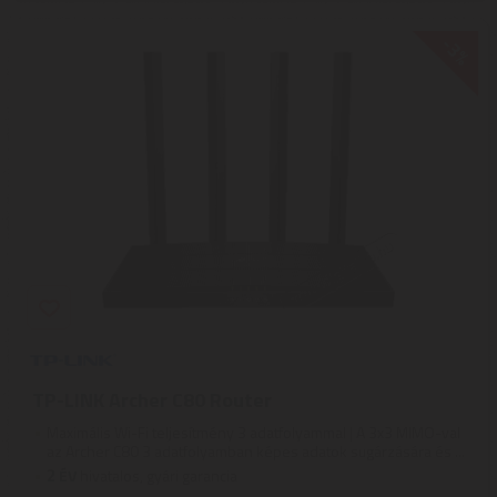
-3%
TP-LINK Archer C80 Router
Maximális Wi-Fi teljesítmény 3 adatfolyammal | A 3x3 MIMO-val
az Archer C80 3 adatfolyamban képes adatok sugárzására és ...
2
ÉV
hivatalos, gyári garancia