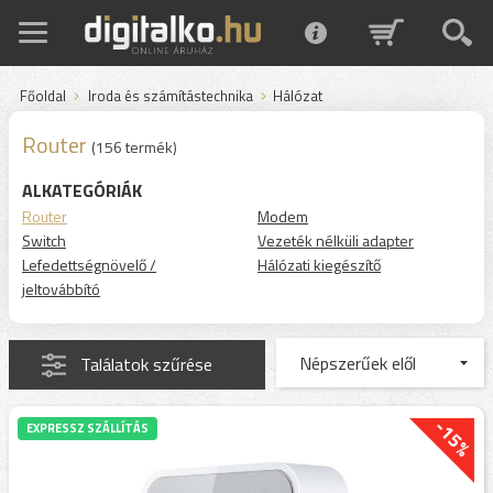
Főoldal
Iroda és számítástechnika
Hálózat
Router
(156 termék)
ALKATEGÓRIÁK
Router
Modem
Switch
Vezeték nélküli adapter
Lefedettségnövelő /
Hálózati kiegészítő
jeltovábbító
Találatok szűrése
-15%
EXPRESSZ SZÁLLÍTÁS