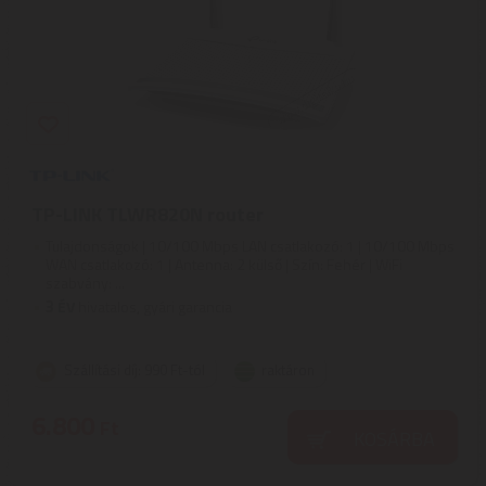
TP-LINK TLWR820N router
Tulajdonságok | 10/100 Mbps LAN csatlakozó: 1 | 10/100 Mbps
WAN csatlakozó: 1 | Antenna: 2 külső | Szín: Fehér | WiFi
szabvány: ...
3
ÉV
hivatalos, gyári garancia
Szállítási díj: 990 Ft-tól
raktáron
6.800
Ft
KOSÁRBA