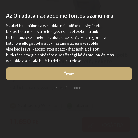
Az Ön adatainak védelme fontos számunkra
Sütiket használunk a weboldal működőképességének
biztosításához, és a beleegyezéseddel weboldalunk
tartalmának személyre szabásához is. Az Értem gombra
kattintva elfogadod a sütik használatát és a weboldal
viselkedésével kapcsolatos adatok átadását a célzott
PANASONIC MultiShape ER-CFC1-A503 lábápoló
hirdetések megjelenítésére a közösségi hálózatokon és más
kiegészítő, Mikrokerámia reszelő, Fekete
weboldalakon található hirdetési felületeken.
Panasonic MultiShape ER-CFC1 | Stílusa szerint testre szabható
Értem
– a MULTISHAPE modulos testápolási rendszer követi stílusát
és ...
2
ÉV
hivatalos, gyári garancia
Elutasít mindent
Szállítási díj: 990 Ft-tól
raktáron
11.850
Ft
KOSÁRBA