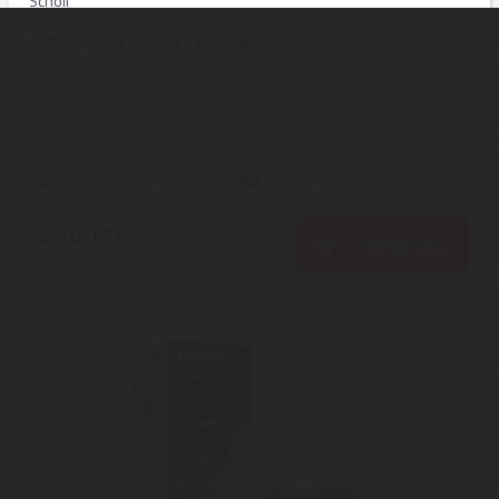
Scholl
Scholl 24H Energy Insole L
SCHOLL 24H Energy Insole L | A nagyszerű SCHOLL 24H Energy
Insole L talpbetét kulcsfontosságú sajátságai | A kiváló SCHOLL
...
Szállítási díj: 990 Ft-tól
raktáron
6.500
Ft
KOSÁRBA