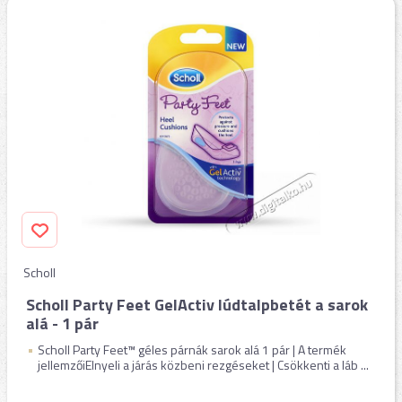
Scholl
Scholl Party Feet GelActiv lúdtalpbetét a sarok
alá - 1 pár
Scholl Party Feet™ géles párnák sarok alá 1 pár | A termék
jellemzőiElnyeli a járás közbeni rezgéseket | Csökkenti a láb ...