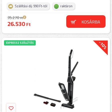
Szállítási díj: 990 Ft-tól
raktáron
35.270
Ft
KOSÁRBA
26.530
Ft
-10%
EXPRESSZ SZÁLLÍTÁS