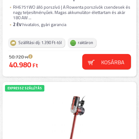
RH6751WO álló porszívó | A Rowenta porszívók csendesek és
nagy teljesítményűek. Magas akkumulátor-élettartam és akár
180 AW ...
2
ÉV
hivatalos, gyári garancia
Szállítási díj: 1.390 Ft-tól
raktáron
50.720
Ft
KOSÁRBA
40.980
Ft
EXPRESSZ SZÁLLÍTÁS