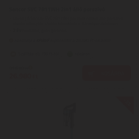
Sencor SVC 7811WH 2in1 álló porszívó
Leírás | A Sencor SVC 7811WH porzsák nélküli álló porszívó
ideális választás a lakás takarítására. Bármilyen felületen ...
2
ÉV
hivatalos, gyári garancia
Használja a
KFJAVF
kuponkódot a 26.580 Ft-os árért!
Szállítási díj: 790 Ft-tól
raktáron
31.610
Ft
KOSÁRBA
26.980
Ft
-3%