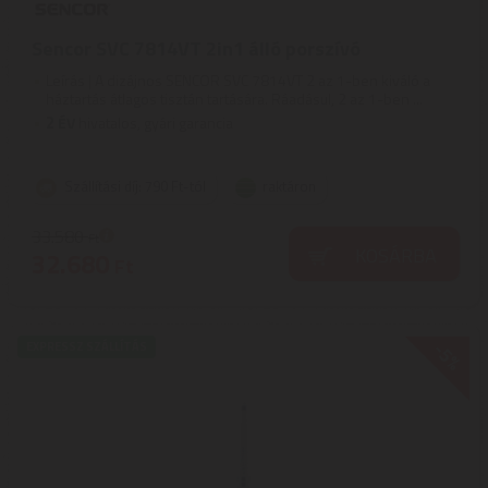
Sencor SVC 7814VT 2in1 álló porszívó
Leírás | A dizájnos SENCOR SVC 7814VT 2 az 1-ben kiváló a
háztartás átlagos tisztán tartására. Ráadásul, 2 az 1-ben ...
2
ÉV
hivatalos, gyári garancia
Szállítási díj: 790 Ft-tól
raktáron
33.580
Ft
KOSÁRBA
32.680
Ft
-5%
EXPRESSZ SZÁLLÍTÁS