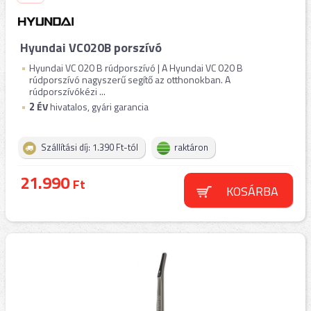
Hyundai VC020B porszívó
Hyundai VC 020 B rúdporszívó | A Hyundai VC 020 B
rúdporszívó nagyszerű segítő az otthonokban. A
rúdporszívókézi ...
2
ÉV
hivatalos, gyári garancia
Szállítási díj: 1.390 Ft-tól
raktáron
21.990
Ft
KOSÁRBA