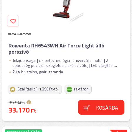
Rowenta RH6543WH Air Force Light álló
porszívó
Tulajdonságai | ciklontechnológia | univerzális motor | 2
sebesség pozíció | szögletes alakú szívófej | LED világítási ...
2
ÉV
hivatalos, gyári garancia
Szállítási díj: 1.390 Ft-tól
raktáron
39.840
Ft
KOSÁRBA
33.170
Ft