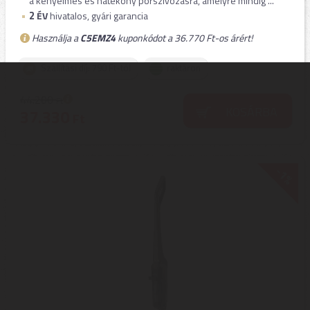
a kényelmes és hatékony porszívózásra, amelyre mindig ...
2
ÉV
hivatalos, gyári garancia
Használja a
C5EMZ4
kuponkódot a 36.770 Ft-os árért!
Szállítási díj: 790 Ft-tól
raktáron
44.200
Ft
KOSÁRBA
37.330
Ft
-1%