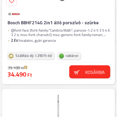
Bosch BBHF214G 2in1 álló porszívó - szürke
@font-face {font-family:"Cambria Math"; panose-1:2 4 5 3 5 4 6
3 2 4; mso-font-charset:0; mso-generic-font-family:roman; ...
2
ÉV
hivatalos, gyári garancia
Szállítási díj: 1.390 Ft-tól
raktáron
39.180
Ft
KOSÁRBA
34.490
Ft