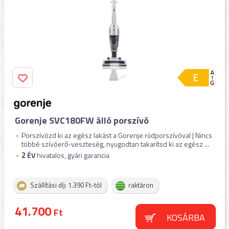
Gorenje SVC180FW álló porszívó
Porszívózd ki az egész lakást a Gorenje rúdporszívóval | Nincs
többé szívóerő-veszteség, nyugodtan takarítsd ki az egész ...
2
ÉV
hivatalos, gyári garancia
Szállítási díj: 1.390 Ft-tól
raktáron
41.700
Ft
KOSÁRBA