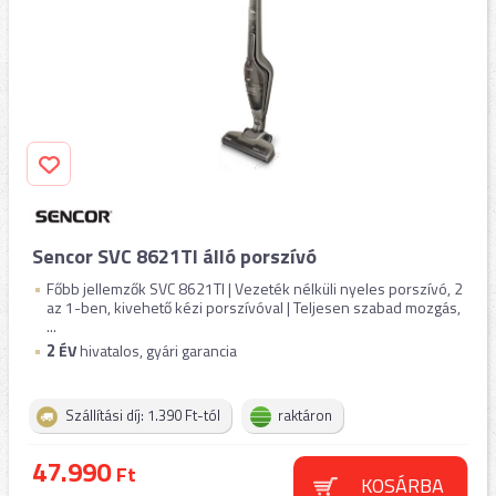
Sencor SVC 8621TI álló porszívó
Főbb jellemzők SVC 8621TI | Vezeték nélküli nyeles porszívó, 2
az 1-ben, kivehető kézi porszívóval | Teljesen szabad mozgás,
...
2
ÉV
hivatalos, gyári garancia
Szállítási díj: 1.390 Ft-tól
raktáron
47.990
Ft
KOSÁRBA