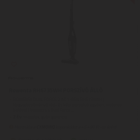
Rowenta RH6735WH PORSZÍVÓ ÁLLÓ
ROWENTA DUAL FORCE 2 AZ 1-BEN RH6735WH |
Nagyteljesítményű rúd- és kézi porszívó egyben, motoros
kefével | Válassza a Dual Force ...
2
ÉV
hivatalos, gyári garancia
Használja a
CYMOWQ
kuponkódot a 45.490 Ft-os árért!