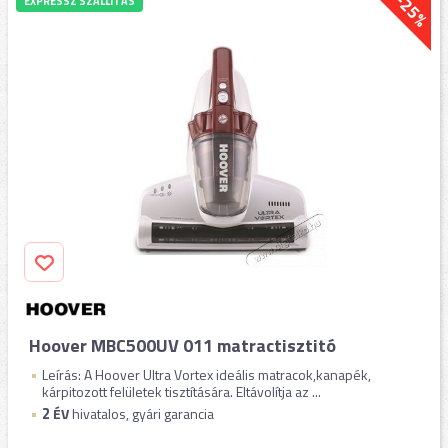
-25%
EXPRESSZ SZÁLLÍTÁS
Hoover MBC500UV 011 matractisztitó
Leírás: A Hoover Ultra Vortex ideális matracok,kanapék,
kárpitozott felületek tisztítására. Eltávolítja az ...
2
ÉV
hivatalos, gyári garancia