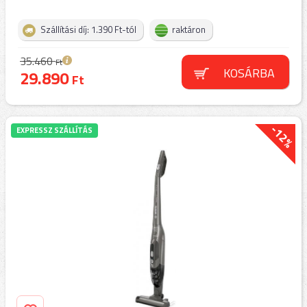
Szállítási díj: 1.390 Ft-tól
raktáron
35.460
Ft
KOSÁRBA
29.890
Ft
-12%
EXPRESSZ SZÁLLÍTÁS