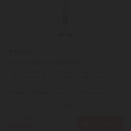
Hyundai VC914 PORSZÍVÓ ÁLLÓ
Álló porszívó Hyundai VC914: Kézi- és állóporszívó 2 az 1-ben:
Igen | Működési idő: 25 perc | Zajszint: 75 dB | Nedves ...
2
ÉV
hivatalos, gyári garancia
Használja a
ZMY8SZ
kuponkódot a 26.160 Ft-os árért!
Szállítási díj: 1.390 Ft-tól
raktáron
27.690
Ft
KOSÁRBA
26.390
Ft