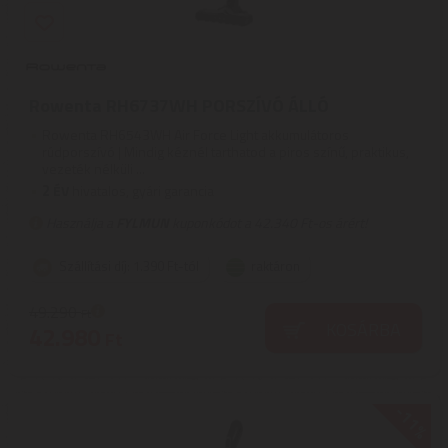
Rowenta RH6737WH PORSZÍVÓ ÁLLÓ
Rowenta RH6543WH Air Force Light akkumulátoros
rúdporszívó | Mindig kéznél tarthatod a piros színű, praktikus,
vezeték nélküli ...
2
ÉV
hivatalos, gyári garancia
Használja a
FYLMUN
kuponkódot a 42.340 Ft-os árért!
Szállítási díj: 1.390 Ft-tól
raktáron
49.290
Ft
KOSÁRBA
42.980
Ft
-11%