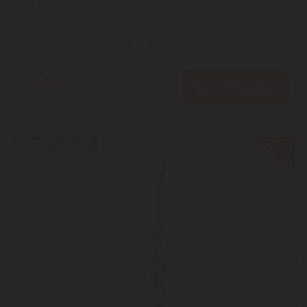
2
ÉV
hivatalos, gyári garancia
Szállítási díj: 790 Ft-tól
raktáron
19.330
Ft
KOSÁRBA
-13%
EXPRESSZ SZÁLLÍTÁS