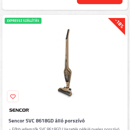
-18%
EXPRESSZ SZÁLLÍTÁS
Sencor SVC 8618GD álló porszívó
Főbb jellemzők SVC 8618GD | Vezeték nélküli nyeles porszívó,