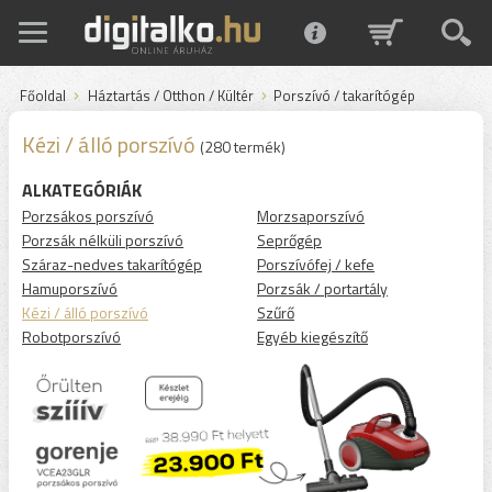
Főoldal
Háztartás / Otthon / Kültér
Porszívó / takarítógép
Kézi / álló porszívó
(280 termék)
ALKATEGÓRIÁK
Porzsákos porszívó
Morzsaporszívó
Porzsák nélküli porszívó
Seprőgép
Száraz-nedves takarítógép
Porszívófej / kefe
Hamuporszívó
Porzsák / portartály
Kézi / álló porszívó
Szűrő
Robotporszívó
Egyéb kiegészítő