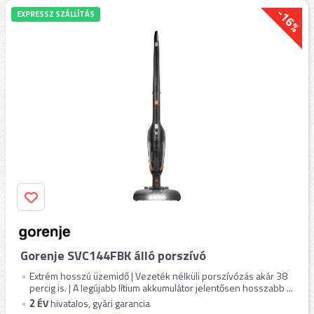
-16%
EXPRESSZ SZÁLLÍTÁS
Gorenje SVC144FBK álló porszívó
Extrém hosszú üzemidő | Vezeték nélküli porszívózás akár 38
percig is. | A legújabb lítium akkumulátor jelentősen hosszabb ...
2
ÉV
hivatalos, gyári garancia