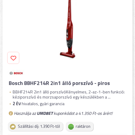
Bosch BBHF214R 2in1 álló porszívó - piros
BBHF214R 2in1 álló porszívóKényelmes, 2-az-1-ben funkció:
kéziporszívó és morzsaporszívó egy készülékben a ...
2
ÉV
hivatalos, gyári garancia
Használja az
UMD8ET
kuponkódot a 41.350 Ft-os árért!
Szállítási díj: 1.390 Ft-tól
raktáron