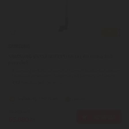
SAMSUNG VS15A6031R1/GE Jet 60 turbo álló
porszívó
A Samsung Jet 60 turbó porszívó könnyű kialakítású a hatékony
takarításér érdekében | Rúdporszívó A Samsung Jet 60 turbo ...
2
ÉV
hivatalos, gyári garancia
Szállítási díj: 1.390 Ft-tól
raktáron
67.790
Ft
KOSÁRBA
65.880
Ft