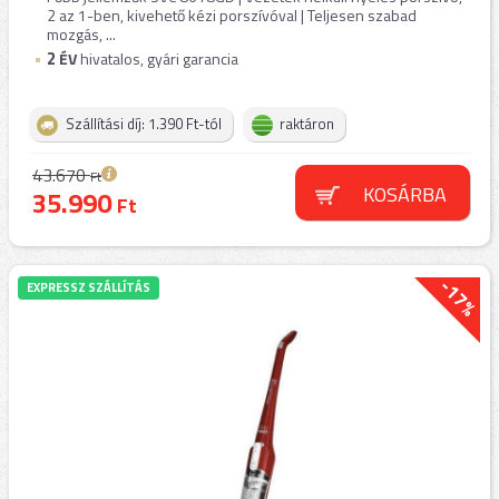
2 az 1-ben, kivehető kézi porszívóval | Teljesen szabad
mozgás, ...
2
ÉV
hivatalos, gyári garancia
Szállítási díj: 1.390 Ft-tól
raktáron
43.670
Ft
KOSÁRBA
35.990
Ft
-17%
EXPRESSZ SZÁLLÍTÁS