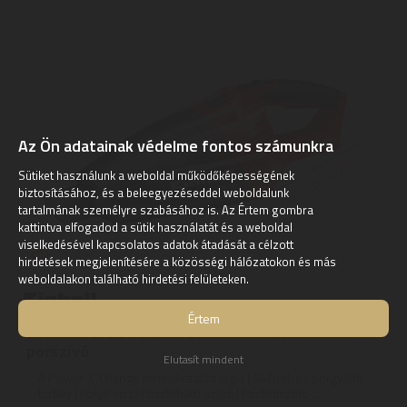
Az Ön adatainak védelme fontos számunkra
Sütiket használunk a weboldal működőképességének
biztosításához, és a beleegyezéseddel weboldalunk
tartalmának személyre szabásához is. Az Értem gombra
kattintva elfogadod a sütik használatát és a weboldal
viselkedésével kapcsolatos adatok átadását a célzott
hirdetések megjelenítésére a közösségi hálózatokon és más
weboldalakon található hirdetési felületeken.
Értem
Einhell TE-VC 18 LI SOLO Akkumulátoros kézi
porszívó
Elutasít mindent
A Power X-Change termékcsalád tagja | 540 ml-es porgyűjtő
tartály | Folyó vízzel tisztítható szűrő | Padlótisztító ...