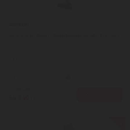
Sencor SVC 8936TI Akkumulátoros álló porszívó
Kiváló vezérlés és egyszerű manőverezési képesség | 2
sebességű működés | HEPA ciklon szűrőrendszer | ASencor
SVC 8936TI ...
2
ÉV
hivatalos, gyári garancia
Szállítási díj: 1.390 Ft-tól
raktáron
54.790
Ft
KOSÁRBA
54.240
Ft
-7%