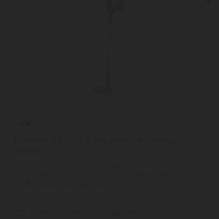
Clatronic BS 1312 A álló porszívó - antracit
szürke
Leírás:2 az 1-ben - Kézi és álló porszívó | 18,5 V-os lítium-ion
akkumulátorral (2200 mAh) | Minden felületre alkalmas | ...
2
ÉV
hivatalos, gyári garancia
Szállítási díj: 1.390 Ft-tól
raktáron