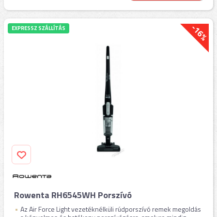
-16%
EXPRESSZ SZÁLLÍTÁS
Rowenta RH6545WH Porszívó
Az Air Force Light vezetéknélküli rúdporszívó remek megoldás