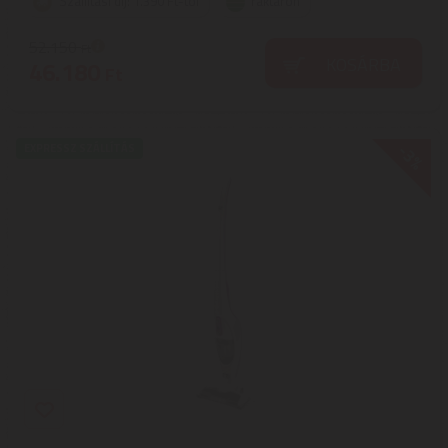
Szállítási díj: 1.390 Ft-tól
raktáron
52.150
Ft
KOSÁRBA
46.180
Ft
-3%
EXPRESSZ SZÁLLÍTÁS