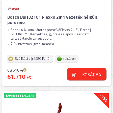
Bosch BBH32101 Flexxo 2in1 vezeték nélküli
porszívó
Serie | 4 Akkumulátoros porszívóFlexxo 21.6V Barna |
BCH3ALL21 | Kényelmes, gyors és alapos. Beépített
tartozéktároló a nagyobb ...
2
ÉV
hivatalos, gyári garancia
Szállítási díj: 1.390 Ft-tól
raktáron
68.610
Ft
KOSÁRBA
61.710
Ft
-15%
EXPRESSZ SZÁLLÍTÁS