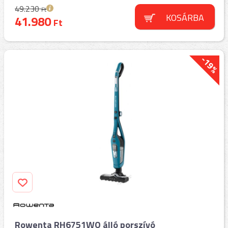
49.230
Ft
KOSÁRBA
41.980
Ft
-19%
Rowenta RH6751WO álló porszívó