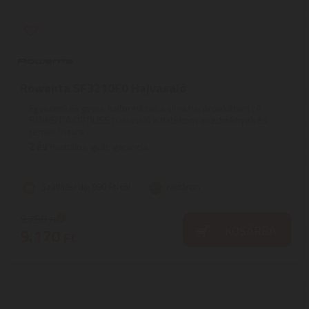
Rowenta SF3210F0 Hajvasaló
Egyszerű és gyors hajformázás a sima haj érdekében | A
ROWENTA OPTILISS hajvasaló a hatékony eredmények és
remek frizura ...
2
ÉV
hivatalos, gyári garancia
Szállítási díj: 990 Ft-tól
raktáron
9.790
Ft
KOSÁRBA
9.170
Ft