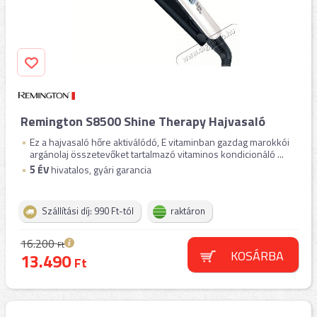
Remington S8500 Shine Therapy Hajvasaló
Ez a hajvasaló hőre aktiválódó, E vitaminban gazdag marokkói
argánolaj összetevőket tartalmazó vitaminos kondicionáló ...
5
ÉV
hivatalos, gyári garancia
Szállítási díj: 990 Ft-tól
raktáron
16.200
Ft
KOSÁRBA
13.490
Ft