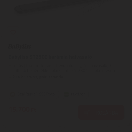
Babyliss ST250E kerámia hajvasaló
Leírás | Touralin-kerámia bevonatos digitális hajvasaló, 3
állítható hőmérséklet fokozattal, akár 230°C a tökéletesen ...
2
ÉV
hivatalos, gyári garancia
Szállítási díj: 990 Ft-tól
raktáron
15.700
Ft
KOSÁRBA