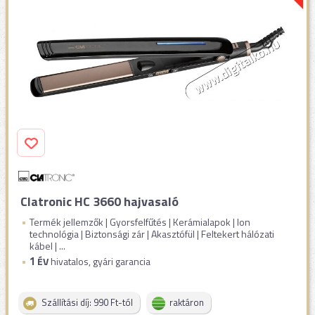
Clatronic HC 3660 hajvasaló
Termék jellemzők | Gyorsfelfűtés | Kerámialapok | Ion
technológia | Biztonsági zár | Akasztófül | Feltekert hálózati
kábel | ...
1
ÉV
hivatalos, gyári garancia
Szállítási díj: 990 Ft-tól
raktáron