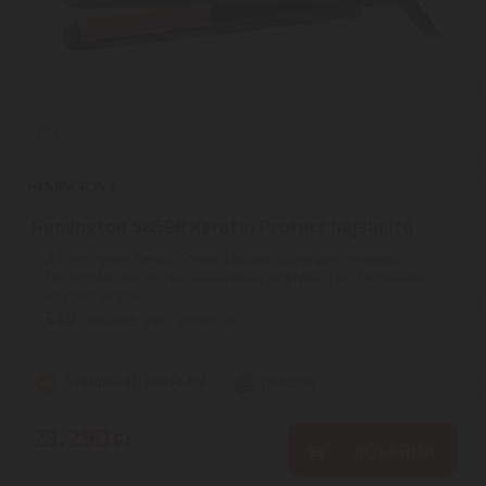
Remington S8598 Keratin Protect hajsimító
A Remington Keratin Protect kollekciója olyan innovatív
hajformázó eszközök választéka, amelyek a haj formázása
közben segítik ...
5
ÉV
hivatalos, gyári garancia
Szállítási díj: 990 Ft-tól
raktáron
23.290
Ft
KOSÁRBA