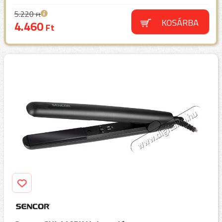
5.220
Ft
KOSÁRBA
4.460
Ft