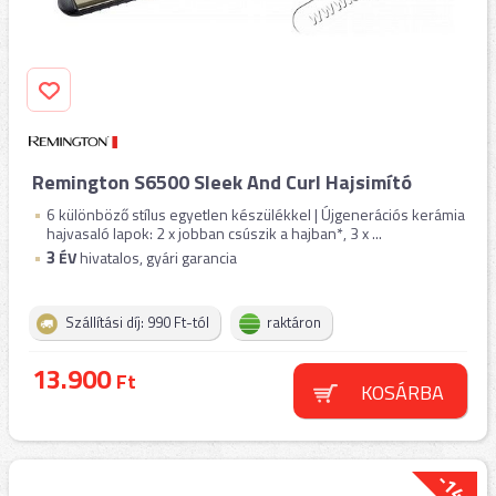
Remington S6500 Sleek And Curl Hajsimító
6 különböző stílus egyetlen készülékkel | Újgenerációs kerámia
hajvasaló lapok: 2 x jobban csúszik a hajban*, 3 x ...
3
ÉV
hivatalos, gyári garancia
Szállítási díj: 990 Ft-tól
raktáron
13.900
Ft
KOSÁRBA
-14%