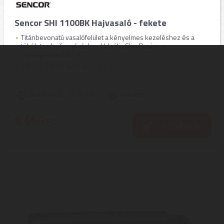
Sencor SHI 1100BK Hajvasaló - fekete
Titánbevonatú vasalófelület a kényelmes kezeléshez és a
tökéletes hajformázáshoz | Ideális Slim Design a
hajkiegyenesítéshez ...
2
ÉV
hivatalos, gyári garancia
Szállítási díj: 990 Ft-tól
raktáron
6.660
Ft
KOSÁRBA