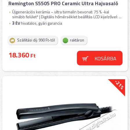
Remington S5505 PRO Ceramic Ultra Hajvasaló
Újgenerációs kerámia – ultra turmalin bevonat: 75 % -kal
simább felület* | Digitális hőmérséklet beállítás LCD kijelzővel: ...
3
ÉV
hivatalos, gyári garancia
Szállítási díj: 990 Ft-tól
raktáron
18.360
Ft
KOSÁRBA
-21%