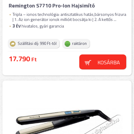
Remington S7710 Pro-Ion Hajsimító
Tripla – ionos technológia: antisztatikus hatás,bársonyos frizura
| 1. Az ion generátor ionok millióit bocsátja ki | 2. A kettős ...
3
ÉV
hivatalos, gyári garancia
Szállítási díj: 990 Ft-tól
raktáron
17.790
Ft
KOSÁRBA