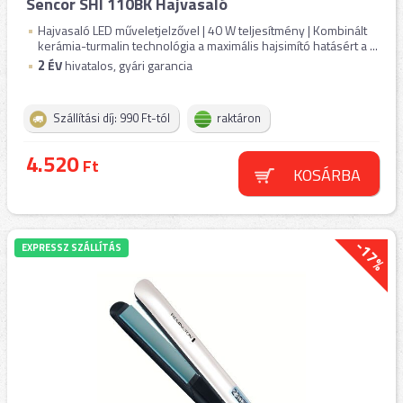
Sencor SHI 110BK Hajvasaló
Hajvasaló LED műveletjelzővel | 40 W teljesítmény | Kombinált
kerámia-turmalin technológia a maximális hajsimító hatásért a ...
2
ÉV
hivatalos, gyári garancia
Szállítási díj: 990 Ft-tól
raktáron
4.520
Ft
KOSÁRBA
-17%
EXPRESSZ SZÁLLÍTÁS