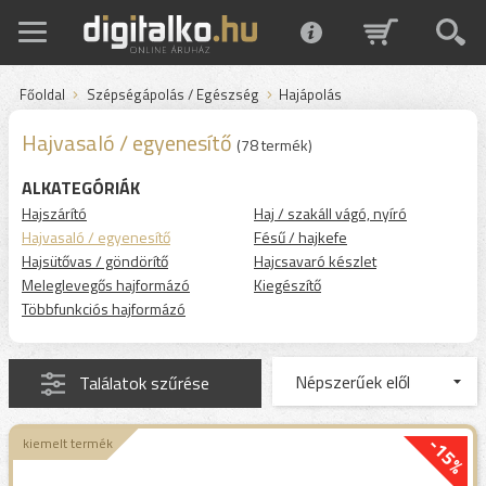
Főoldal
Szépségápolás / Egészség
Hajápolás
Hajvasaló / egyenesítő
(78 termék)
ALKATEGÓRIÁK
Hajszárító
Haj / szakáll vágó, nyíró
Hajvasaló / egyenesítő
Fésű / hajkefe
Hajsütővas / göndörítő
Hajcsavaró készlet
Meleglevegős hajformázó
Kiegészítő
Többfunkciós hajformázó
Találatok szűrése
-15%
kiemelt termék