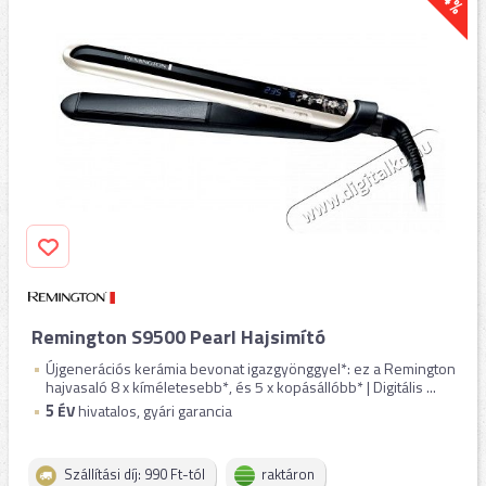
Remington S9500 Pearl Hajsimító
Újgenerációs kerámia bevonat igazgyönggyel*: ez a Remington
hajvasaló 8 x kíméletesebb*, és 5 x kopásállóbb* | Digitális ...
5
ÉV
hivatalos, gyári garancia
Szállítási díj: 990 Ft-tól
raktáron