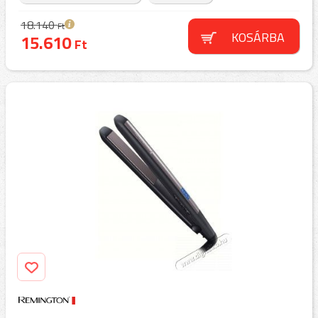
18.140
Ft
KOSÁRBA
15.610
Ft