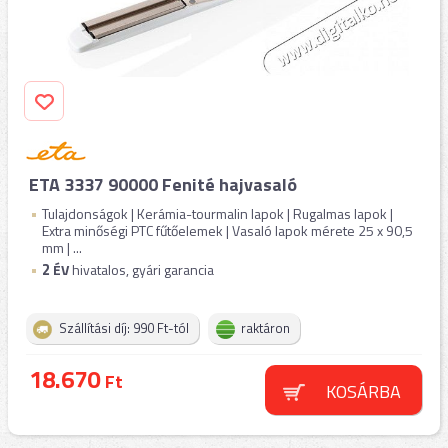
ETA 3337 90000 Fenité hajvasaló
Tulajdonságok | Kerámia-tourmalin lapok | Rugalmas lapok |
Extra minőségi PTC fűtőelemek | Vasaló lapok mérete 25 x 90,5
mm | ...
2
ÉV
hivatalos, gyári garancia
Szállítási díj: 990 Ft-tól
raktáron
18.670
Ft
KOSÁRBA