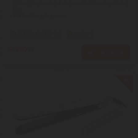
120 mm) | Rugalmas lapok a hajhoz való tökéletes tapadásért |
ON ...
2
ÉV
hivatalos, gyári garancia
Szállítási díj: 990 Ft-tól
raktáron
5.990
Ft
KOSÁRBA
-6%