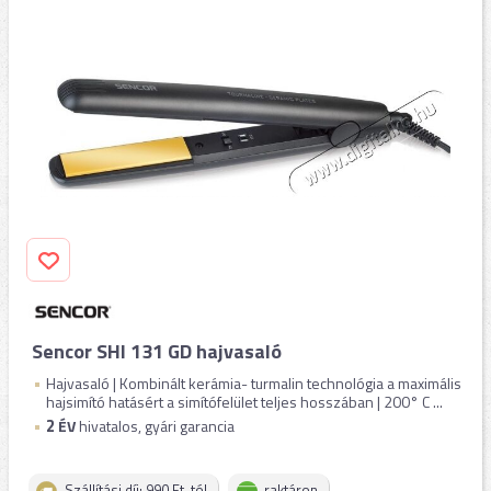
Sencor SHI 131 GD hajvasaló
Hajvasaló | Kombinált kerámia- turmalin technológia a maximális
hajsimító hatásért a simítófelület teljes hosszában | 200° C ...
2
ÉV
hivatalos, gyári garancia
Szállítási díj: 990 Ft-tól
raktáron