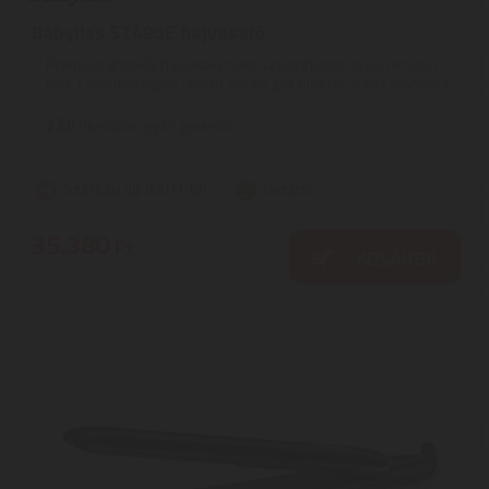
Babyliss ST495E hajvasaló
Prémium gőzölős hajvasaló mely szalonhatást nyúlt, minden
nap. | Tulajdonságok | Micro Steam gőz funkció: A gőz áramlása
...
2
ÉV
hivatalos, gyári garancia
Szállítási díj: 990 Ft-tól
raktáron
35.380
Ft
KOSÁRBA