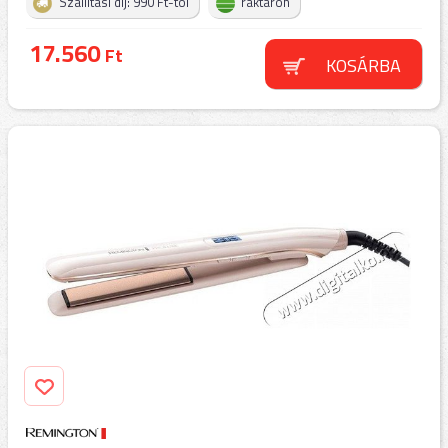
Szállítási díj: 990 Ft-tól
raktáron
17.560
Ft
KOSÁRBA