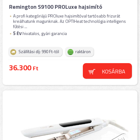
Remington S9100 PROLuxe hajsimító
A profi kategóriájú PROluxe hajsimítóval tartósabb frizurát
kreálhatunk magunknak. Az OPTIHeat technológia intelligens
fűtési ...
5
ÉV
hivatalos, gyári garancia
Szállítási díj: 990 Ft-tól
raktáron
36.300
Ft
KOSÁRBA