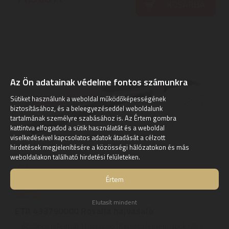
KOSÁRBA
Az Ön adatainak védelme fontos számunkra
Sütiket használunk a weboldal működőképességének
biztosításához, és a beleegyezéseddel weboldalunk
tartalmának személyre szabásához is. Az Értem gombra
kattintva elfogadod a sütik használatát és a weboldal
viselkedésével kapcsolatos adatok átadását a célzott
hirdetések megjelenítésére a közösségi hálózatokon és más
weboldalakon található hirdetési felületeken.
Értem
Elutasít mindent
ETA 433790000 Rosalia hajvasaló
Általános jellemzők | Hajvasaló | Kerámia felületű lapok (25 x