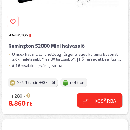
Remington S2880 Mini hajvasaló
Unisex használati lehetőség | Új generációs kerámia bevonat,
2X kíméletesebb*, és 3X tartósabb* . | Hőmérséklet beállítási ...
3
ÉV
hivatalos, gyári garancia
Szállítási díj: 990 Ft-tól
raktáron
11.280
Ft
KOSÁRBA
8.860
Ft