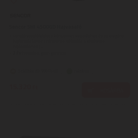
Sencor SHI 4500GD Hajvasaló
vonatú vasalófelület a kényelmes kezeléshez és az elegáns
hajformázáshoz | Infravörös hőátadás a kíméletes
hajápoláshoz | ...
2
ÉV
hivatalos, gyári garancia
Szállítási díj: 990 Ft-tól
raktáron
15.320
Ft
KOSÁRBA