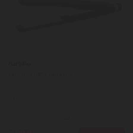
Babyliss ST089E hajvasaló
Kerámia bevonatos hajvasaló | Vékony simítólapokkal és 2
állítható hőmérséklet fokozattal, akár 230°C a tökéletesen
egyenes ...
2
ÉV
hivatalos, gyári garancia
Szállítási díj: 990 Ft-tól
raktáron
11.300
Ft