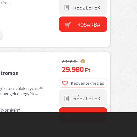
ín: ...
RÉSZLETEK
KOSÁRBA
29.990
Ft
29.980
Ft
ktromos
Kedvencekhez ad
őzsterilizálóEasycare®
r üvegek és egyéb ...
RÉSZLETEK
t-os árért!
KOSÁRBA