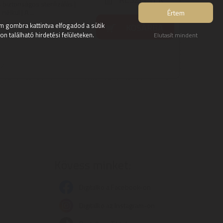
 biztonságos sterilizálás |
lkül | A ...
Értem
 gombra kattintva elfogadod a sütik
KOSÁRBA
 található hirdetési felületeken.
Elutasít mindent
Kövess minket:
Digitalko a Facebook-on
Digitalko az Instagram-on