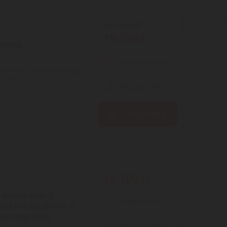
19.730
Ft
19.720
Ft
tromos
Kedvencekhez ad
sterilizátor kulcsfontosságú
össze 5 perc ...
RÉSZLETEK
KOSÁRBA
36.780
Ft
, amely akár 6
Kedvencekhez ad
álására alkalmas, 6
an sterilizál
RÉSZLETEK