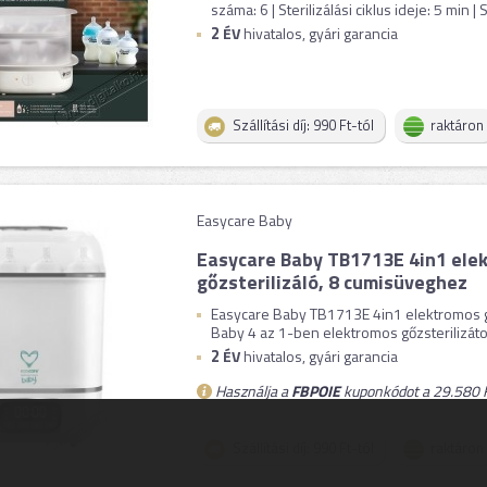
száma: 6 | Sterilizálási ciklus ideje: 5 min | Sz
2
ÉV
hivatalos, gyári garancia
Szállítási díj: 990 Ft-tól
raktáron
Easycare Baby
Easycare Baby TB1713E 4in1 ele
gőzsterilizáló, 8 cumisüveghez
Easycare Baby TB1713E 4in1 elektromos g
Baby 4 az 1-ben elektromos gőzsterilizáto
2
ÉV
hivatalos, gyári garancia
Használja a
FBPOIE
kuponkódot a 29.580 F
Szállítási díj: 990 Ft-tól
raktáron