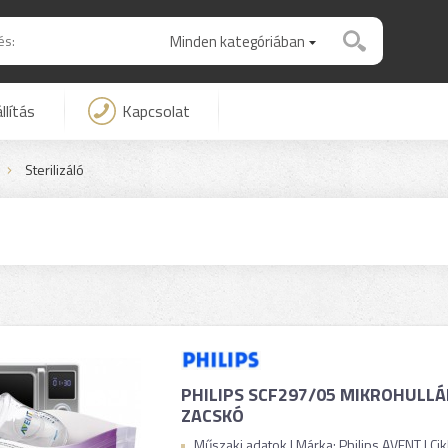
Minden kategóriában
llítás
Kapcsolat
Sterilizáló
PHILIPS SCF297/05 MIKROHULLÁ
ZACSKÓ
Műszaki adatok | Márka: Philips AVENT | C