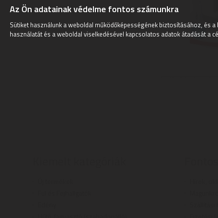
Az Ön adatainak védelme fontos számunkra
Sütiket használunk a weboldal működőképességének biztosításához, és a 
használatát és a weboldal viselkedésével kapcsolatos adatok átadását a cé
Kiemelt kategóriák
Fontos
Új termékek
Hírek, cik
Fül és Fejhallgatók
Magunkró
Edény
Szállítási
Hűtő, fagyasztó (szabadonálló)
Fizetési f