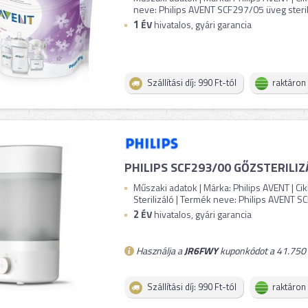
neve: Philips AVENT SCF297/05 üveg sterilizá
1
ÉV
hivatalos, gyári garancia
Szállítási díj: 990 Ft-tól
raktáron
PHILIPS SCF293/00 GŐZSTERILIZ
Műszaki adatok | Márka: Philips AVENT | C
Sterilizáló | Termék neve: Philips AVENT SCF
2
ÉV
hivatalos, gyári garancia
Használja a
JR6FWY
kuponkódot a 41.750 F
Szállítási díj: 990 Ft-tól
raktáron