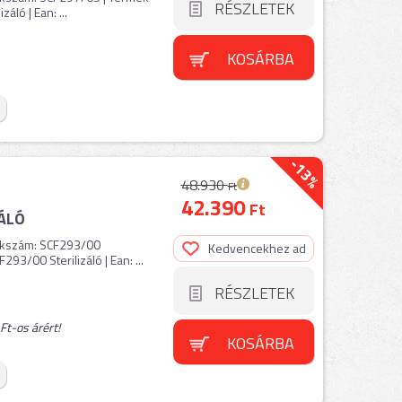
RÉSZLETEK
ló | Ean: ...
KOSÁRBA
-13%
48.930
Ft
42.390
Ft
ÁLÓ
ikkszám: SCF293/00
Kedvencekhez ad
293/00 Sterilizáló | Ean: ...
RÉSZLETEK
t-os árért!
KOSÁRBA