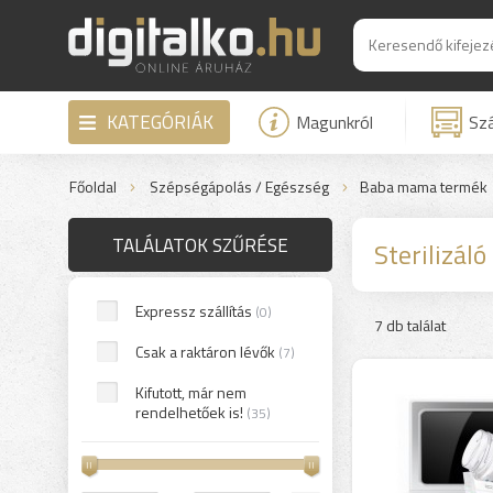
KATEGÓRIÁK
Magunkról
Szá
Főoldal
Szépségápolás / Egészség
Baba mama termék
TALÁLATOK SZŰRÉSE
Sterilizáló
Expressz szállítás
(0)
7 db találat
Csak a raktáron lévők
(7)
Kifutott, már nem
rendelhetőek is!
(35)