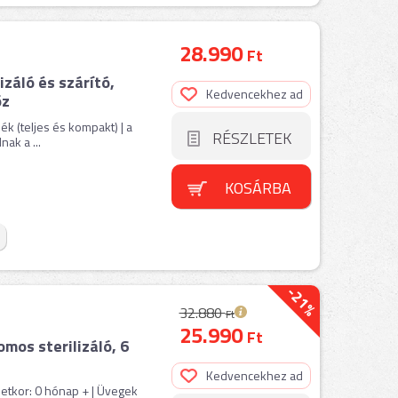
28.990
Ft
izáló és szárító,
Kedvencekhez ad
öz
k (teljes és kompakt) | a
RÉSZLETEK
ak a ...
KOSÁRBA
-21%
32.880
Ft
25.990
Ft
os sterilizáló, 6
Kedvencekhez ad
Életkor: 0 hónap + | Üvegek