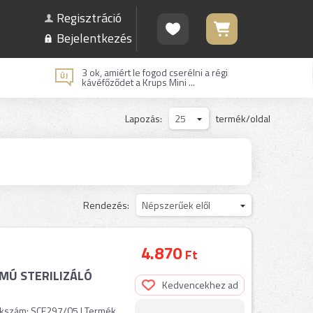
Regisztráció
Bejelentkezés
3 ok, amiért le fogod cserélni a régi
kávéfőződet a Krups Mini ...
Lapozás:
25
termék/oldal
Rendezés:
Népszerűek elől
4.870
Ft
MÚ STERILIZÁLÓ
Kedvencekhez ad
ikkszám: SCF297/05 | Termék