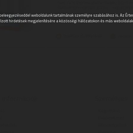
NUK Vario Express gőzsterilizáló | Gyors és
Hatékonyan működik gőzzel – vegyszerek né
2
ÉV
hivatalos, gyári garancia
beleegyezéseddel weboldalunk tartalmának személyre szabásához is. Az Értem
lzott hirdetések megjelenítésére a közösségi hálózatokon és más weboldalakon
Szállítási díj: 990 Ft-tól
raktáron
 információk
Személyes
kek
Regisztráció
l
Bejelentkezés
 feltételek
Elfelejtett jelszó
eltételek
Kapcsolat