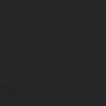
Chicco
Chicco 3 in 1 Steril Natural Elek
gőzsterilizátor, Fehér
Chicco 3 in 1 Steril Natural Elektromos gőz
jellemzői:rendkívül gyorsan sterilizál, mind
2
ÉV
hivatalos, gyári garancia
Szállítási díj: 990 Ft-tól
raktáron
Nuk
Nuk Vario Express gőzsterilizáló
cumisüveg és kiegészítő steriliz
perc alatt gyorsan és megbízható