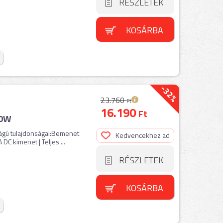
RÉSZLETEK
KOSÁRBA
-32%
23.760
Ft
16.190
Ft
20W
ágú tulajdonságai:Bemenet
Kedvencekhez ad
C kimenet | Teljes ...
RÉSZLETEK
KOSÁRBA