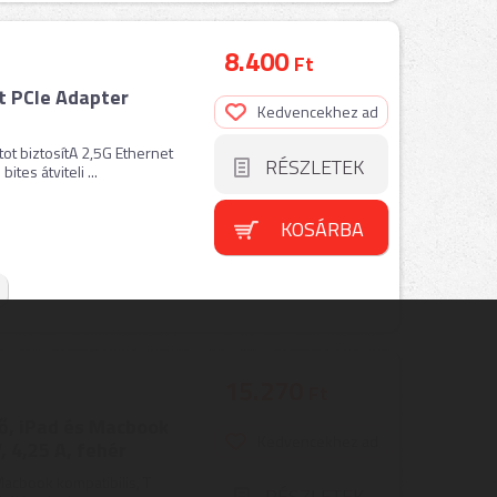
8.400
Ft
t PCIe Adapter
Kedvencekhez ad
ot biztosítA 2,5G Ethernet
RÉSZLETEK
tes átviteli ...
KOSÁRBA
15.270
Ft
ő, iPad és Macbook
Kedvencekhez ad
, 4,25 A, fehér
Macbook kompatibilis, T
RÉSZLETEK