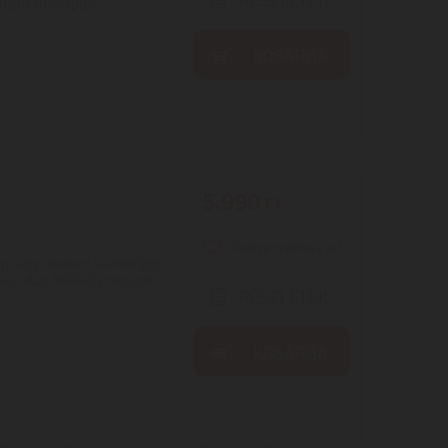
álózati adapter ...
KOSÁRBA
5.990
Ft
Kedvencekhez ad
op vagy modern számítógép
al. A(z) AXAGON hálózati ...
RÉSZLETEK
KOSÁRBA