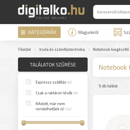
KATEGÓRIÁK
Magunkról
Szá
Főoldal
Iroda és számítástechnika
Notebook kiegészítő
TALÁLATOK SZŰRÉSE
Notebook t
Expressz szállítás
(0)
9 db találat
Csak a raktáron lévők
(9)
Kifutott, már nem
rendelhetőek is!
(74)