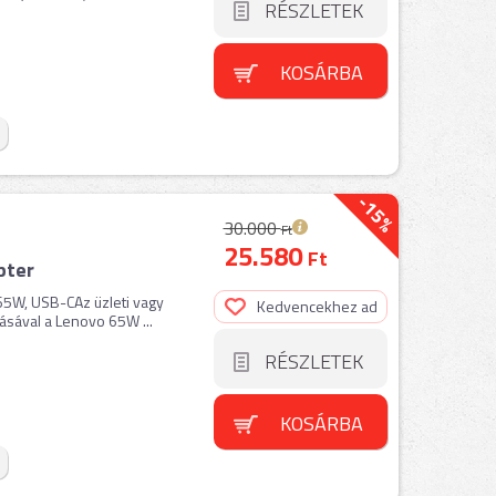
RÉSZLETEK
KOSÁRBA
-15%
30.000
Ft
25.580
Ft
pter
65W, USB-CAz üzleti vagy
Kedvencekhez ad
sával a Lenovo 65W ...
RÉSZLETEK
KOSÁRBA