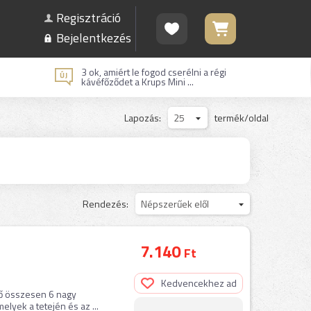
Regisztráció
Bejelentkezés
3 ok, amiért le fogod cserélni a régi
kávéfőződet a Krups Mini ...
Lapozás:
25
termék/oldal
Rendezés:
Népszerűek elől
7.140
Ft
Kedvencekhez ad
lő összesen 6 nagy
lyek a tetején és az ...