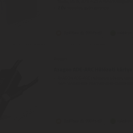
típusú, 85 W, 20 V, 4,25 A, fehérA MagSafe h
2
ÉV
hivatalos, gyári garancia
Szállítási díj: 990 Ft-tól
raktáron
Axagon
Axagon ADE-ARC Hálózati kártya
AXAGON ADE-ARC | Némelyik vékony lapt
nem rendelkezik internetkábel-csatlakozóv
Szállítási díj: 990 Ft-tól
raktáron