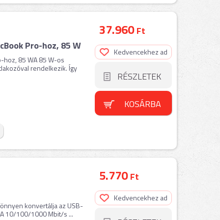
37.960
Ft
cBook Pro-hoz, 85 W
Kedvencekhez ad
o-hoz, 85 WA 85 W-os
lakozóval rendelkezik. Így
RÉSZLETEK
KOSÁRBA
5.770
Ft
Kedvencekhez ad
könnyen konvertálja az USB-
. A 10/100/1000 Mbit/s ...