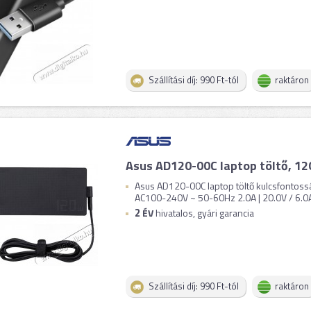
Szállítási díj: 990 Ft-tól
raktáron
Asus AD120-00C laptop töltő, 1
Asus AD120-00C laptop töltő kulcsfontoss
AC100-240V ~ 50-60Hz 2.0A | 20.0V / 6.0A D
2
ÉV
hivatalos, gyári garancia
Szállítási díj: 990 Ft-tól
raktáron