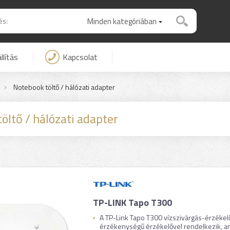
Minden kategóriában
llítás
Kapcsolat
Notebook töltő / hálózati adapter
öltő / hálózati adapter
TP-LINK Tapo T300
A TP-Link Tapo T300 vízszivárgás-érzéke
érzékenységű érzékelővel rendelkezik, ame