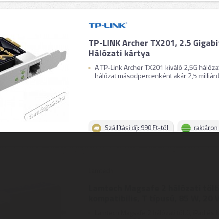
TP-LINK Archer TX201, 2.5 Gigabi
Hálózati kártya
A TP-Link Archer TX201 kiváló 2,5G hálózat
hálózat másodpercenként akár 2,5 milliárd bi
Szállítási díj: 990 Ft-tól
raktáron
Lamtech
Lamtech Magsafe 2 hálózati tölt
kompatibilis, T típusú, 85 W, 20 V
Lamtech Magsafe 2 hálózati töltő, iPad és 