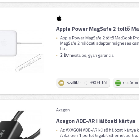
Apple Power MagSafe 2 töltő Ma
Apple Power MagSafe 2 töltő MacBook Pr
MagSafe 2 hálózati adapter mágneses csat
ha ...
2
ÉV
hivatalos, gyári garancia
Szállítási díj: 990 Ft-tól
raktáron
Axagon
Axagon ADE-AR Hálózati kártya
Az AXAGON ADE-AR külső hálózati kártya 
A 3.2 Gen 1 portot Gigabit Ethernet portra