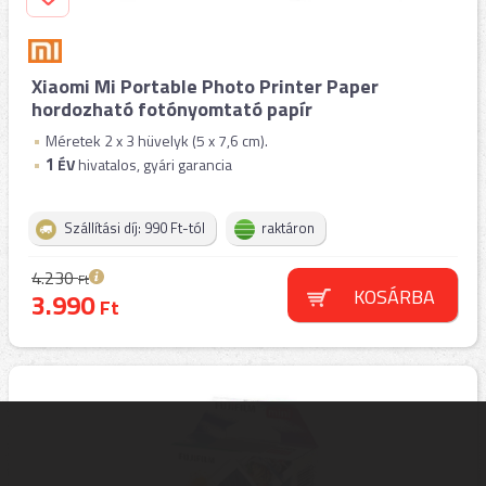
Xiaomi Mi Portable Photo Printer Paper
hordozható fotónyomtató papír
Méretek 2 x 3 hüvelyk (5 x 7,6 cm).
1
ÉV
hivatalos, gyári garancia
Szállítási díj: 990 Ft-tól
raktáron
4.230
Ft
KOSÁRBA
3.990
Ft