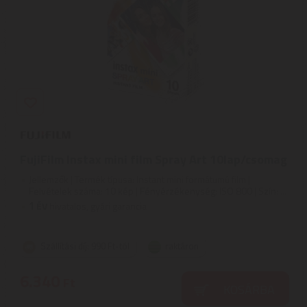
FujiFilm Instax mini film Spray Art 10lap/csomag
Jellemzők | Termék típusa: Instant mini formátumú film |
Felvételek száma: 10 kép | Fényérzékenység: ISO 800 | Szín: ...
1
ÉV
hivatalos, gyári garancia
Szállítási díj: 990 Ft-tól
raktáron
6.340
Ft
KOSÁRBA