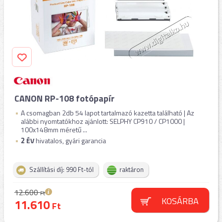
CANON RP-108 fotópapír
A csomagban 2db 54 lapot tartalmazó kazetta található | Az
alábbi nyomtatókhoz ajánlott: SELPHY CP910 / CP1000 |
100x148mm méretű ...
2
ÉV
hivatalos, gyári garancia
Szállítási díj: 990 Ft-tól
raktáron
12.600
Ft
KOSÁRBA
11.610
Ft