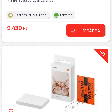
1
ÉV
hivatalos, gyári garancia
Szállítási díj: 990 Ft-tól
raktáron
9.430
Ft
KOSÁRBA
-6%