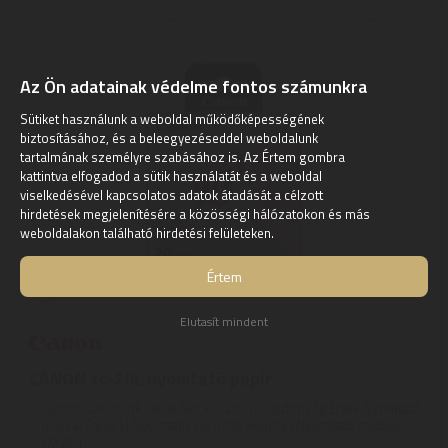
Az Ön adatainak védelme fontos számunkra
Sütiket használunk a weboldal működőképességének
biztosításához, és a beleegyezéseddel weboldalunk
tartalmának személyre szabásához is. Az Értem gombra
kattintva elfogadod a sütik használatát és a weboldal
viselkedésével kapcsolatos adatok átadását a célzott
hirdetések megjelenítésére a közösségi hálózatokon és más
weboldalakon található hirdetési felületeken.
Értem
Elutasít mindent
CANON xc-20L nyomtató papír
Canon Colour Ink Label Set XC-20L | Tulajdonság Érték Nyomtató
márka: Canon | Nyomtató sorozat: Selphy | Nyomtató modell:
QX20 | ...