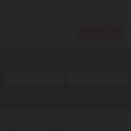
Szállítási díj: 990 Ft-tól
raktáron
8.300
Ft
KOSÁRBA
Ügyfélszolgálat:
Kérdéseivel, észrevételeivel keresse ügyfélszolgálatunkat
info@digitalko.hu
Gyors üzenetküldés
Ügyfélszolgálatunk elérhető:
Hétfő-Péntek:
8:00 - 16:00
Szombat-Vasárnap:
zárva
Digitalko a Facebook-on
Digitalko.hu Webáruház online áruház - Az akcióink a visszavonásig
érvényesek! -
Tisztítószer az Árukeresőn