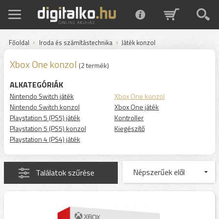
Főoldal
Iroda és számítástechnika
Játék konzol
Xbox One konzol
(2 termék)
ALKATEGÓRIÁK
Nintendo Switch játék
Xbox One konzol
Nintendo Switch konzol
Xbox One játék
Playstation 5 (PS5) játék
Kontroller
Playstation 5 (PS5) konzol
Kiegészítő
Playstation 4 (PS4) játék
Találatok szűrése