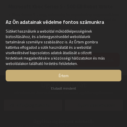
Microsoft Xbox Series S - 500 GB Robot White
Xbox Series S - nagy sebesség és teljesítmény nagyszerű áron
| Fedezd fel a játékok változatos világát a nagy sebességet és ...
Az Ön adatainak védelme fontos számunkra
2
ÉV
hivatalos, gyári garancia
Sütiket használunk a weboldal működőképességének
biztosításához, és a beleegyezéseddel weboldalunk
tartalmának személyre szabásához is. Az Értem gombra
Szállítási díj: 990 Ft-tól
raktáron
kattintva elfogadod a sütik használatát és a weboldal
viselkedésével kapcsolatos adatok átadását a célzott
169.790
Ft
hirdetések megjelenítésére a közösségi hálózatokon és más
KOSÁRBA
167.520
Ft
weboldalakon található hirdetési felületeken.
Értem
Ügyfélszolgálat:
Elutasít mindent
Kérdéseivel, észrevételeivel keresse ügyfélszolgálatunkat
info@digitalko.hu
Gyors üzenetküldés
Ügyfélszolgálatunk elérhető: