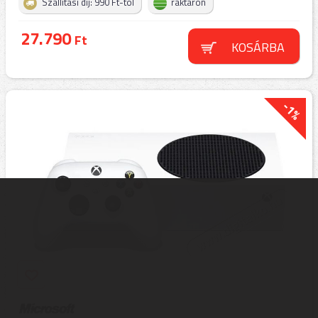
Szállítási díj: 990 Ft-tól
raktáron
27.790
Ft
KOSÁRBA
-1%