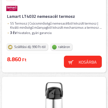
Lamart LT4032 nemesacél termosz
SS Termosz | Csúcsminőségű nemesacélból készült termosz |
Kiváló minőségű műanyagból készült mechanizmus a termosz ...
3
ÉV
hivatalos, gyári garancia
Szállítási díj: 990 Ft-tól
raktáron
8.860
Ft
KOSÁRBA