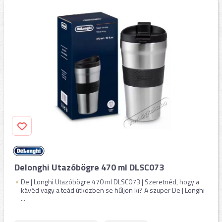
Delonghi Utazóbögre 470 ml DLSC073
De | Longhi Utazóbögre 470 ml DLSC073 | Szeretnéd, hogy a
kávéd vagy a teád útközben se hűljön ki? A szuper De | Longhi
...