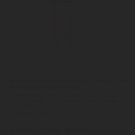
Stanley
Stanley Quencher H2.O FlowState Tumbler 1180
ml Cream Tonal thermo bögre
STANLEY Quencher H2.0 trendi thermo bögre | Legyen mindig
kéznél a STANLEY stílusos thermo bögre, hogy könnyedén
betarthasd a ...
2
ÉV
hivatalos, gyári garancia
Szállítási díj: 990 Ft-tól
raktáron