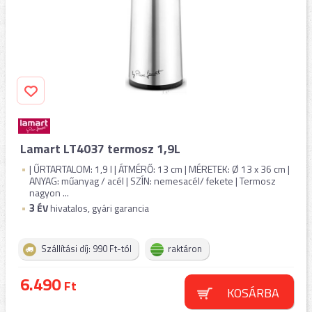
Lamart LT4037 termosz 1,9L
| ŰRTARTALOM: 1,9 l | ÁTMÉRŐ: 13 cm | MÉRETEK: Ø 13 x 36 cm |
ANYAG: műanyag / acél | SZÍN: nemesacél/ fekete | Termosz
nagyon ...
3
ÉV
hivatalos, gyári garancia
Szállítási díj: 990 Ft-tól
raktáron
6.490
Ft
KOSÁRBA