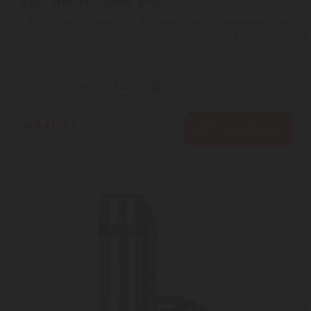
Aga termosz, 480ml, zöld
Aga termosz, 480ml, zöld | Az a célod, hogy mindig legyen nálad
forró tea vagy kávé? A teához készült Aga termosz remek
megoldást ...
Szállítási díj: 990 Ft-tól
raktáron
2.320
Ft
KOSÁRBA