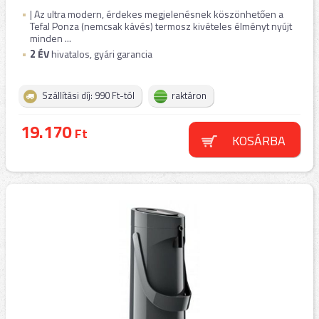
| Az ultra modern, érdekes megjelenésnek köszönhetően a
Tefal Ponza (nemcsak kávés) termosz kivételes élményt nyújt
minden ...
2
ÉV
hivatalos, gyári garancia
Szállítási díj: 990 Ft-tól
raktáron
19.170
Ft
KOSÁRBA