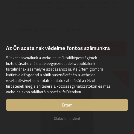
Tatonka Hot&Cold Stuff 0,45 lKiváló minőségű, törhetetlen,
vákuumos termosz rozsdamentes acélból. A szigetelt, 0,45
literes palack ...
Szállítási díj: 990 Ft-tól
raktáron
8.790
Ft
Az Ön adatainak védelme fontos számunkra
KOSÁRBA
8.360
Ft
Sütiket használunk a weboldal működőképességének
biztosításához, és a beleegyezéseddel weboldalunk
tartalmának személyre szabásához is. Az Értem gombra
-7%
kattintva elfogadod a sütik használatát és a weboldal
viselkedésével kapcsolatos adatok átadását a célzott
hirdetések megjelenítésére a közösségi hálózatokon és más
weboldalakon található hirdetési felületeken.
Értem
Elutasít mindent