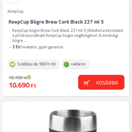
KeepCup
KeepCup Bögre Brew Cork Black 227 ml S
KeepCup bögre Brew Cork Black 227 ml S | Bővítsd a készleted
a jól kihasználható KeepCup bögre segítségével. A minőségi
bögre ...
2
ÉV
hivatalos, gyári garancia
Szállítási díj: 990 Ft-tól
raktáron
10.700
Ft
KOSÁRBA
10.690
Ft