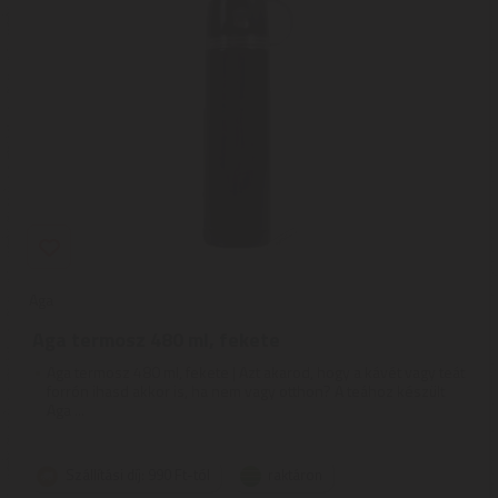
Aga
Aga termosz 480 ml, fekete
Aga termosz 480 ml, fekete | Azt akarod, hogy a kávét vagy teát
forrón ihasd akkor is, ha nem vagy otthon? A teához készült
Aga ...
Szállítási díj: 990 Ft-tól
raktáron