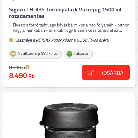
Siguro TH-K35 Termopalack Vacu-jug 1500 ml
rozsdamentes
Élvezd a forró teát vagy kávét bármikor a nap folyamán - otthon
vagy a munkában - anélkül, hogy frissen készítenéd el az ...
Használja a
KCTSKX
kuponkódot a 8.360 Ft-os árért!
Szállítási díj: 990 Ft-tól
raktáron
8.500
Ft
KOSÁRBA
8.490
Ft