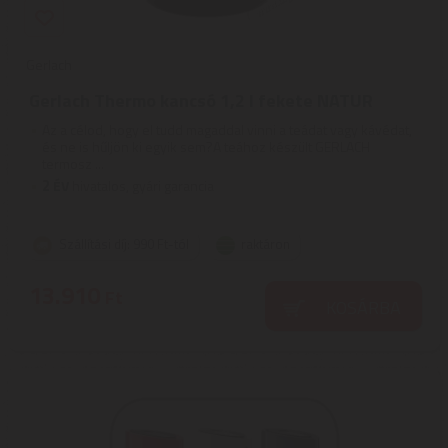
Gerlach
Gerlach Thermo kancsó 1,2 l fekete NATUR
Az a célod, hogy el tudd magaddal vinni a teádat vagy kávédat,
és ne is hűljön ki egyik sem?A teához készült GERLACH
termosz ...
2
ÉV
hivatalos, gyári garancia
Szállítási díj: 990 Ft-tól
raktáron
13.910
Ft
KOSÁRBA