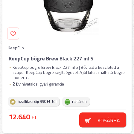
KeepCup
KeepCup bögre Brew Black 227 ml S
KeepCup bögre Brew Black 227 ml S | Bővítsd a készleted a
szuper KeepCup bögre segítségével. A jól kihasználható bögre
modern ...
2
ÉV
hivatalos, gyári garancia
Szállítási díj: 990 Ft-tól
raktáron
12.640
Ft
KOSÁRBA