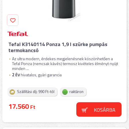
Tefal K3140114 Ponza 1,9 l szürke pumpás
termokancsó
Az ultra modern, érdekes megjelenésnek köszönhetően a
Tefal Ponza (nemcsak kávés) termosz kivételes élményt nyújt
minden ...
2
ÉV
hivatalos, gyári garancia
Szállítási díj: 990 Ft-tól
raktáron
17.560
Ft
KOSÁRBA