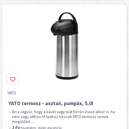
YATO
YATO termosz - asztali, pumpás, 5,0l
Arra vágysz, hogy a kávét vagy teát forrón ihasd akkor is, ha
nem vagy otthon?A teához készült YATO termosz remek
megoldást ...
2
ÉV
hivatalos, gyári garancia