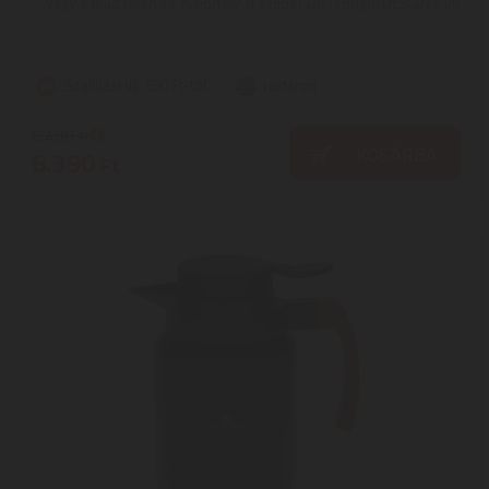
vagy a teád télen se hűljön ki? A szuper De | Longhi DLSC074 úti
...
Szállítási díj: 990 Ft-tól
raktáron
6.400
Ft
KOSÁRBA
6.390
Ft