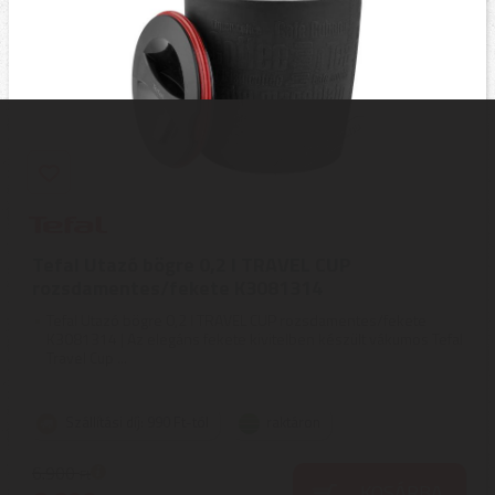
Tefal Utazó bögre 0,2 l TRAVEL CUP
rozsdamentes/fekete K3081314
Tefal Utazó bögre 0,2 l TRAVEL CUP rozsdamentes/fekete
K3081314 | Az elegáns fekete kivitelben készült vákumos Tefal
Travel Cup ...
Szállítási díj: 990 Ft-tól
raktáron
6.900
Ft
KOSÁRBA