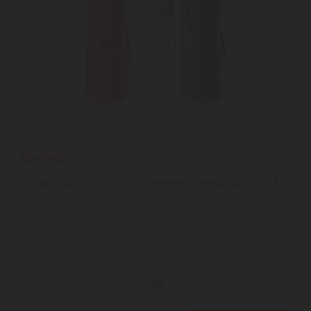
Tefal PONZA 1,9 l-es termosz pumpával - fehér
TEFAL PONZA 1,9 l-es termosz pumpával - fehér | A fehér színű
TEFAL PONZA termosz mindig a tökéletesen ideális
hőmérsékleten ...
2
ÉV
hivatalos, gyári garancia
Szállítási díj: 990 Ft-tól
raktáron