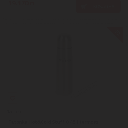
19.170
Ft
KOSÁRBA
-5%
Tatonka
Tatonka Hot&Cold Stuff 0,45 l termosz