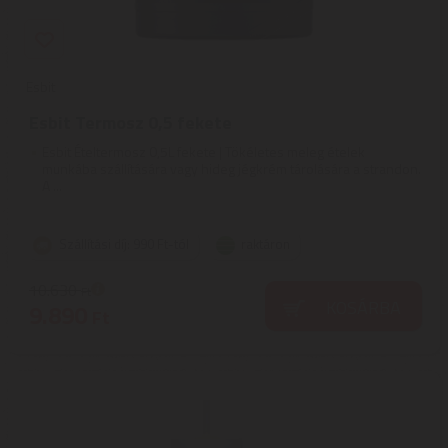
Esbit
Esbit Termosz 0,5 fekete
Esbit Ételtermosz 0,5L fekete | Tökéletes meleg ételek
munkába szállítására vagy hideg jégkrém tárolására a strandon.
A ...
Szállítási díj: 990 Ft-tól
raktáron
10.630
Ft
KOSÁRBA
9.890
Ft