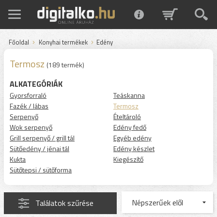
Főoldal
Konyhai termékek
Edény
Termosz
(189 termék)
ALKATEGÓRIÁK
Gyorsforraló
Teáskanna
Fazék / lábas
Termosz
Serpenyő
Ételtároló
Wok serpenyő
Edény fedő
Grill serpenyő / grill tál
Egyéb edény
Sütőedény / jénai tál
Edény készlet
Kukta
Kiegészítő
Sütőtepsi / sütőforma
Találatok szűrése