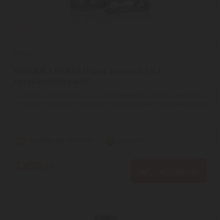
BANQUET
BANQUET PENTA Utazó termosz 1,5 l,
rozsdamentes acél
PENTA Utazó termosz 1,5 l, rozsdamentes acél | Azt szeretnéd,
hogy mindig legyen nálad forró tea vagy kávé? A teához készült
...
Szállítási díj: 990 Ft-tól
raktáron
7.650
Ft
KOSÁRBA