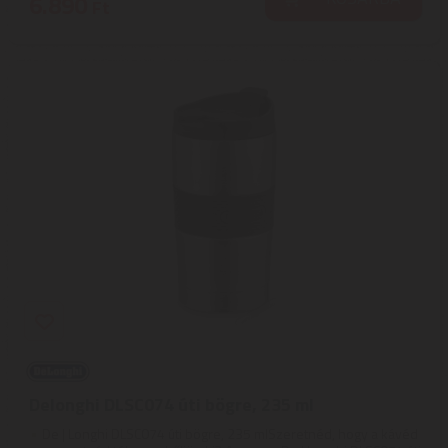
6.890
Ft
Delonghi DLSC074 úti bögre, 235 ml
De | Longhi DLSC074 úti bögre, 235 mlSzeretnéd, hogy a kávéd