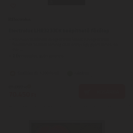
Electrolux LHR3233CK beépíthető főzőlap
Könnyen tisztítható üvegkerámia felület | Üvegkerámia
felületének tisztítás tényleg csak ennyi: Egy gyors törlés, és
már ...
2
ÉV
hivatalos, gyári garancia
Szállítási díj: 1.390 Ft-tól
raktáron
81.860
Ft
KOSÁRBA
70.450
Ft