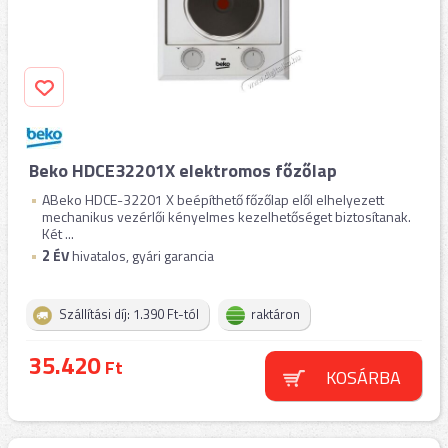
Beko HDCE32201X elektromos főzőlap
ABeko HDCE-32201 X beépíthető főzőlap elől elhelyezett
mechanikus vezérlői kényelmes kezelhetőséget biztosítanak.
Két ...
2
ÉV
hivatalos, gyári garancia
Szállítási díj: 1.390 Ft-tól
raktáron
35.420
Ft
KOSÁRBA