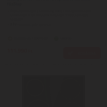
főzőlap
Alaptulajdonságok | Szélesség: 580 | Csomagolt készülék
szélessége: 670 | Készülék mélysége: 510 | Csomagolt
készülék ...
3
ÉV
hivatalos, gyári garancia
Szállítási díj: 1.390 Ft-tól
raktáron
111.990
Ft
KOSÁRBA