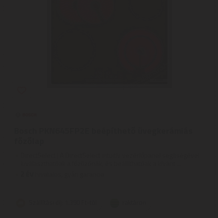
Bosch PKN645FP2E beépíthető üvegkerámiás
főzőlap
DirectSelect | A DirectSelect intuitív vezérlőpanel segítségével
kiválaszthatóak a főzőzónák, és beállíthatóak a kívánt ...
2
ÉV
hivatalos, gyári garancia
Szállítási díj: 1.390 Ft-tól
raktáron