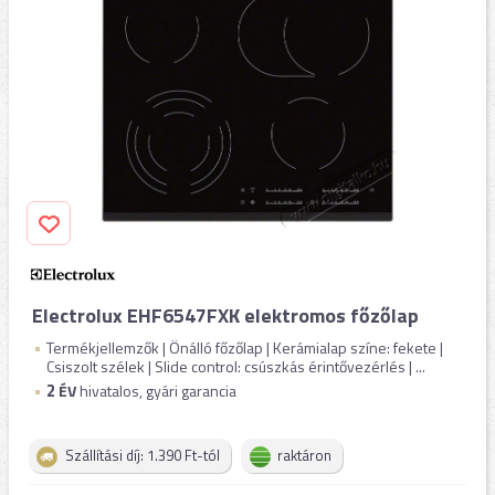
Electrolux EHF6547FXK elektromos főzőlap
Termékjellemzők | Önálló főzőlap | Kerámialap színe: fekete |
Csiszolt szélek | Slide control: csúszkás érintővezérlés | ...
2
ÉV
hivatalos, gyári garancia
Szállítási díj: 1.390 Ft-tól
raktáron