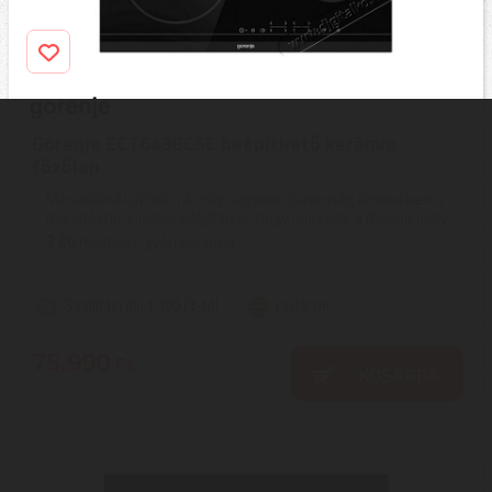
Gorenje ECT643BCSC beépíthető kerámia
főzőlap
Maradékhő kijelzők | A még nagyobb biztonság érdekében a
maradékhő-kijelzők világítanak, hogy jelezzék, a főzőlap mely ...
3
ÉV
hivatalos, gyári garancia
Szállítási díj: 1.390 Ft-tól
raktáron
75.990
Ft
KOSÁRBA