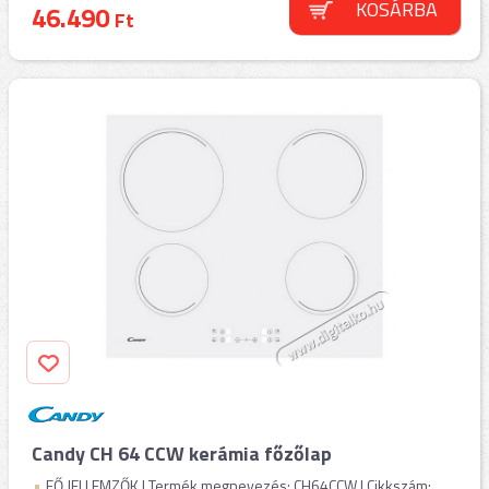
KOSÁRBA
46.490
Ft
Candy CH 64 CCW kerámia főzőlap
FŐ JELLEMZŐK | Termék megnevezés: CH64CCW | Cikkszám: