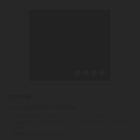
Gorenje EC641BSC Főzőlap
Síkba építhető | Letisztult és elegáns | Egy másik bónusz
egyértelműen a síkba illesztés, ami zökkenőmentes átmenetet
jelent ...
3
ÉV
hivatalos, gyári garancia