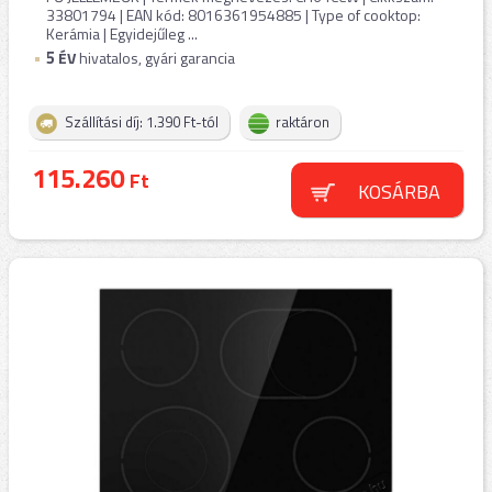
33801794 | EAN kód: 8016361954885 | Type of cooktop:
Kerámia | Egyidejűleg ...
5
ÉV
hivatalos, gyári garancia
Szállítási díj: 1.390 Ft-tól
raktáron
115.260
Ft
KOSÁRBA