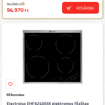
94.990
Ft
KOSÁRBA
94.970
Ft
Electrolux EHF6240XXK elektromos főzőlap