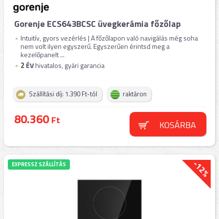
Gorenje ECS643BCSC üvegkerámia főzőlap
Intuitív, gyors vezérlés | A főzőlapon való navigálás még soha
nem volt ilyen egyszerű. Egyszerűen érintsd meg a
kezelőpanelt ...
2
ÉV
hivatalos, gyári garancia
Szállítási díj: 1.390 Ft-tól
raktáron
80.360
Ft
KOSÁRBA
-12%
EXPRESSZ SZÁLLÍTÁS