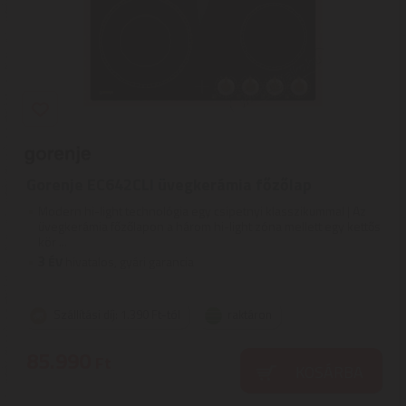
Gorenje EC642CLI üvegkerámia főzőlap
Modern hi-light technológia egy csipetnyi klasszikummal | Az
üvegkerámia főzőlapon a három hi-light zóna mellett egy kettős
kör ...
3
ÉV
hivatalos, gyári garancia
Szállítási díj: 1.390 Ft-tól
raktáron
85.990
Ft
KOSÁRBA