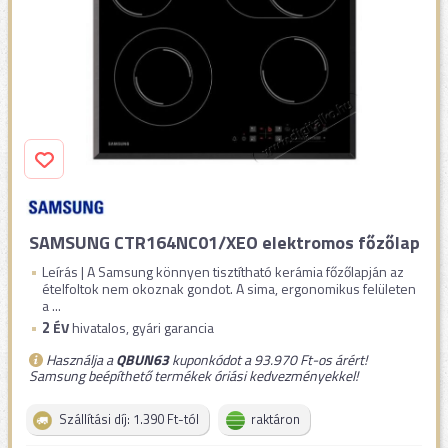
SAMSUNG CTR164NC01/XEO elektromos főzőlap
Leírás | A Samsung könnyen tisztítható kerámia főzőlapján az
ételfoltok nem okoznak gondot. A sima, ergonomikus felületen
a ...
2
ÉV
hivatalos, gyári garancia
Használja a
QBUN63
kuponkódot a 93.970 Ft-os árért!
Samsung beépíthető termékek óriási kedvezményekkel!
Szállítási díj: 1.390 Ft-tól
raktáron