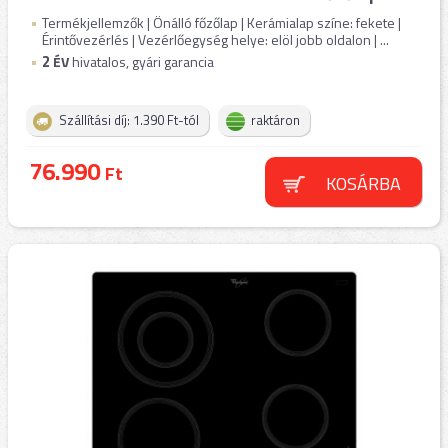
Termékjellemzők | Önálló főzőlap | Kerámialap színe: fekete |
Érintővezérlés | Vezérlőegység helye: elöl jobb oldalon | ...
2
ÉV
hivatalos, gyári garancia
Szállítási díj: 1.390 Ft-tól
raktáron
76.990
Ft
KOSÁRBA