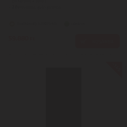
cm Kerámia 4 zóna | ...
2
ÉV
hivatalos, gyári garancia
Szállítási díj: 1.390 Ft-tól
raktáron
59.880
Ft
KOSÁRBA
-14%