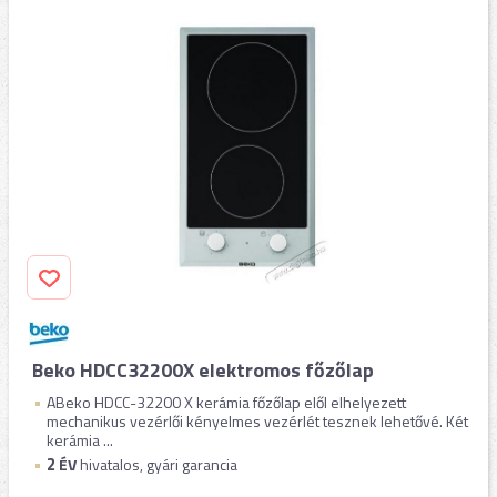
Beko HDCC32200X elektromos főzőlap
ABeko HDCC-32200 X kerámia főzőlap elől elhelyezett
mechanikus vezérlői kényelmes vezérlét tesznek lehetővé. Két
kerámia ...
2
ÉV
hivatalos, gyári garancia