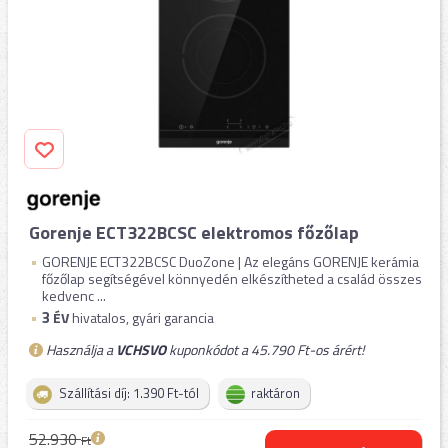
Gorenje ECT322BCSC elektromos főzőlap
GORENJE ECT322BCSC DuoZone | Az elegáns GORENJE kerámia
főzőlap segítségével könnyedén elkészítheted a család összes
kedvenc ...
3
ÉV
hivatalos, gyári garancia
Használja a
VCHSVO
kuponkódot a 45.790 Ft-os árért!
Szállítási díj: 1.390 Ft-tól
raktáron
52.930
Ft