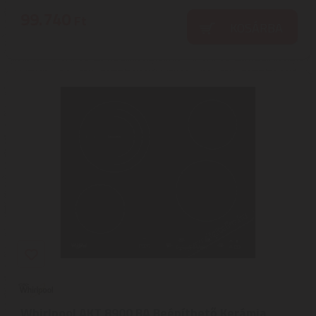
99.740
Ft
KOSÁRBA
Whirlpool AKT 8900 BA Beépíthető Kerámia