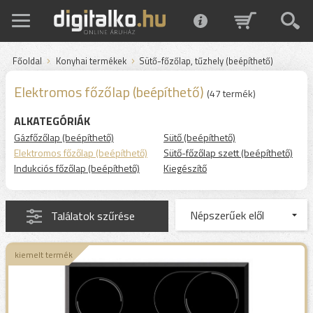
Főoldal
Konyhai termékek
Sütő-főzőlap, tűzhely (beépíthető)
Elektromos főzőlap (beépíthető)
(47 termék)
ALKATEGÓRIÁK
Gázfőzőlap (beépíthető)
Sütő (beépíthető)
Elektromos főzőlap (beépíthető)
Sütő-főzőlap szett (beépíthető)
Indukciós főzőlap (beépíthető)
Kiegészítő
Találatok szűrése
kiemelt termék