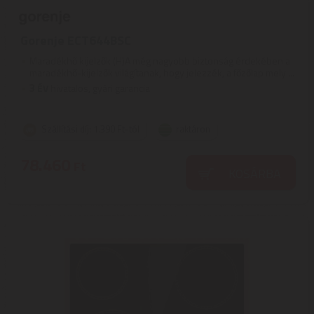
Gorenje ECT644BSC
Maradékhő kijelzők (H)A még nagyobb biztonság érdekében a
maradékhő-kijelzők világítanak, hogy jelezzék, a főzőlap mely ...
3
ÉV
hivatalos, gyári garancia
Szállítási díj: 1.390 Ft-tól
raktáron
78.460
Ft
KOSÁRBA