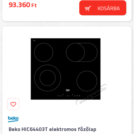
93.360
Ft
KOSÁRBA
Beko HIC64403T elektromos főzőlap