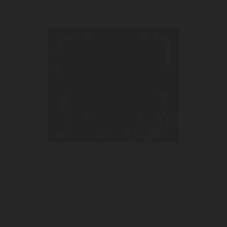
Candy CH64CCB/4U2 beépíthető kerámia
főzőlap
Műszaki adatok | Márka: Candy | Cikkszám: CH64CCB/4U2 |
Termék neve: Candy Idea CH64CCB/4U2 Fekete Beépített 59