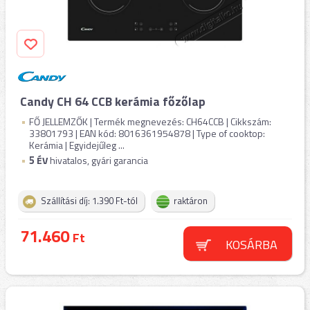
Candy CH 64 CCB kerámia főzőlap
FŐ JELLEMZŐK | Termék megnevezés: CH64CCB | Cikkszám:
33801793 | EAN kód: 8016361954878 | Type of cooktop:
Kerámia | Egyidejűleg ...
5
ÉV
hivatalos, gyári garancia
Szállítási díj: 1.390 Ft-tól
raktáron
71.460
Ft
KOSÁRBA