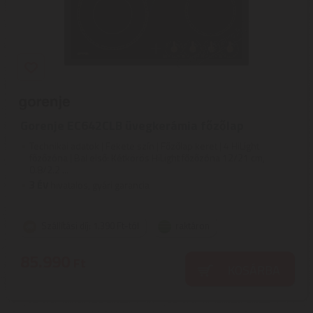
Gorenje EC642CLB üvegkerámia főzőlap
Technikai adatok | Fekete szín | Főzőlap keret | 4 HiLight
főzőzóna | Bal első: Kétkörös HiLight főzőzóna 12/21 cm,
0.8/2.2 ...
3
ÉV
hivatalos, gyári garancia
Szállítási díj: 1.390 Ft-tól
raktáron
85.990
Ft
KOSÁRBA