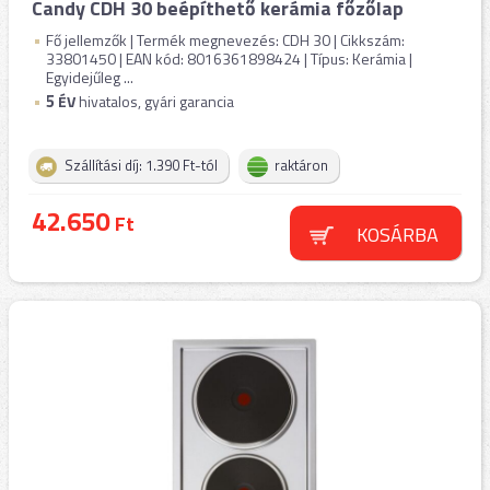
Candy CDH 30 beépíthető kerámia főzőlap
Fő jellemzők | Termék megnevezés: CDH 30 | Cikkszám:
33801450 | EAN kód: 8016361898424 | Típus: Kerámia |
Egyidejűleg ...
5
ÉV
hivatalos, gyári garancia
Szállítási díj: 1.390 Ft-tól
raktáron
42.650
Ft
KOSÁRBA