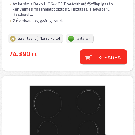
Az kerámia Beko HIC 64403 T beépíthető főzőlap igazán
kényelmes használatot biztosít. Tisztítása is egyszerű.
Ráadásul ...
2
ÉV
hivatalos, gyári garancia
Szállítási díj: 1.390 Ft-tól
raktáron
74.390
Ft
KOSÁRBA