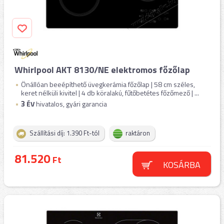
Whirlpool AKT 8130/NE elektromos főzőlap
Önállóan beeépíthető üvegkerámia főzőlap | 58 cm széles,
keret nélküli kivitel | 4 db köralakú, fűtőbetétes főzőmező | ...
3
ÉV
hivatalos, gyári garancia
Szállítási díj: 1.390 Ft-tól
raktáron
81.520
Ft
KOSÁRBA