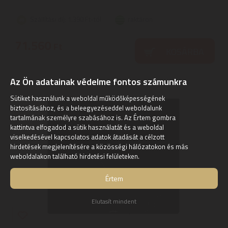
Szállítási díj: 1.390 Ft-tól
raktáron
71.560
Ft
KOSÁRBA
Az Ön adatainak védelme fontos számunkra
Sütiket használunk a weboldal működőképességének
biztosításához, és a beleegyezéseddel weboldalunk
tartalmának személyre szabásához is. Az Értem gombra
kattintva elfogadod a sütik használatát és a weboldal
viselkedésével kapcsolatos adatok átadását a célzott
hirdetések megjelenítésére a közösségi hálózatokon és más
weboldalakon található hirdetési felületeken.
Értem
Elutasít mindent