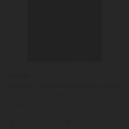
SAMSUNG CTR464EB01/XEO elektromos főzőlap
Kerámia bevonat | A sima, letisztult dizájn modern külsőt
kölcsönöz konyhádnak, ahol a főzés igazi élvezet. | Automata ...
2
ÉV
hivatalos, gyári garancia
Szállítási díj: 1.390 Ft-tól
raktáron