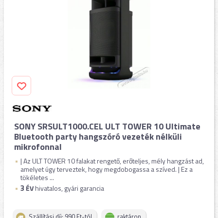
SONY SRSULT1000.CEL ULT TOWER 10 Ultimate
Bluetooth party hangszóró vezeték nélküli
mikrofonnal
| Az ULT TOWER 10 falakat rengető, erőteljes, mély hangzást ad,
amelyet úgy terveztek, hogy megdobogassa a szíved. | Ez a
tökéletes ...
3
ÉV
hivatalos, gyári garancia
Szállítási díj: 990 Ft-tól
raktáron