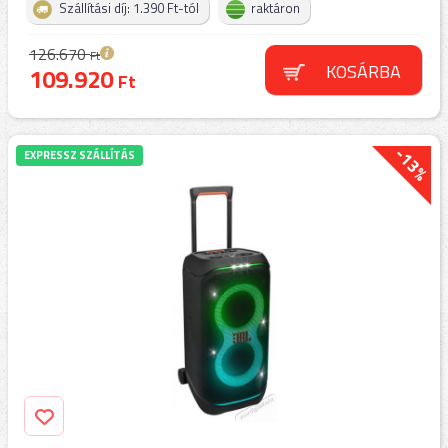
Szállítási díj: 1.390 Ft-tól
raktáron
126.670
Ft
KOSÁRBA
109.920
Ft
-13%
EXPRESSZ SZÁLLÍTÁS