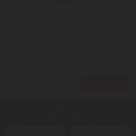
LAMAX
LAMAX CyberWave1 Bluetooth hangszóró
LAMAX CyberWave1 | Tulajdonságok | Vezeték nélküli
hordozható party hangszóró | 4 állítható Cyber ​​LED effektus | ...
2
ÉV
hivatalos, gyári garancia
Szállítási díj: 990 Ft-tól
raktáron
36.880
Ft
KOSÁRBA
33.210
Ft
Ügyfélszolgálat:
Kérdéseivel, észrevételeivel keresse ügyfélszolgálatunkat
info@digitalko.hu
Gyors üzenetküldés