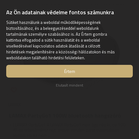
Az Ön adatainak védelme fontos számunkra
Sütiket használunk a weboldal működőképességének
biztosításához, és a beleegyezéseddel weboldalunk
tartalmának személyre szabásához is. Az Értem gombra
kattintva elfogadod a sütik használatát és a weboldal
viselkedésével kapcsolatos adatok átadását a célzott
hirdetések megjelenítésére a közösségi hálózatokon és más
weboldalakon található hirdetési felületeken.
Értem
Elutasít mindent
LAMAX
LAMAX PartyGo1 100W bluetooth hangszóró
| LAMAX PartyGo1 A LAMAX PartyGo1 nem úgy néz ki, de 100
W-os teljesítményt rejt, amivel minden partit maximálisan
lejátsz. Ha ez nem ...