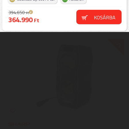
394.650
Ft
KOSÁRBA
364.990
Ft
-7%