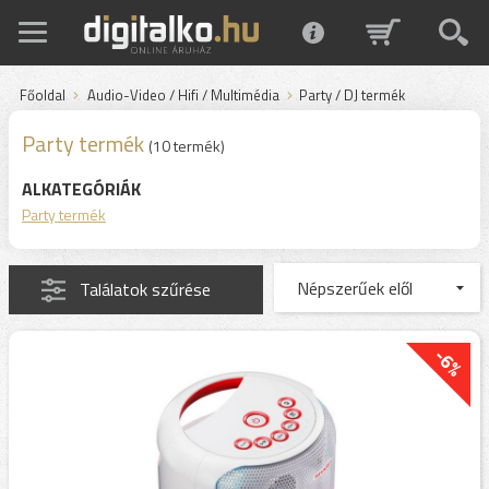
Főoldal
Audio-Video / Hifi / Multimédia
Party / DJ termék
Party termék
(10 termék)
ALKATEGÓRIÁK
Party termék
Találatok szűrése
-6%