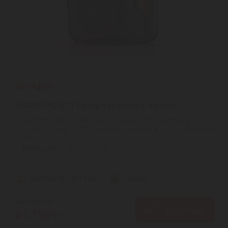
SHARP PS-921 Party hangszóró, fekete
Legfontosabb tulajdonságok:130 W (csúcs) teljesítmény | 2.1
csatornás hang: 2 x 2” hangszóró meghajtó + 1 x 4” mélynyomó
| 3D ...
2
ÉV
hivatalos, gyári garancia
Szállítási díj: 990 Ft-tól
raktáron
44.740
Ft
KOSÁRBA
41.150
Ft