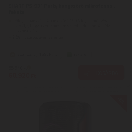
SHARP PS-931 Party hangszóró mikrofonnal,
fekete
Erőteljes hangzás | A hangszóró 180W teljesítményével
biztosítja, hogy a zene minden sarkot betöltsön. A mély
basszusok és a ...
2
ÉV
hivatalos, gyári garancia
Szállítási díj: 1.390 Ft-tól
raktáron
65.540
Ft
KOSÁRBA
60.920
Ft
-8%