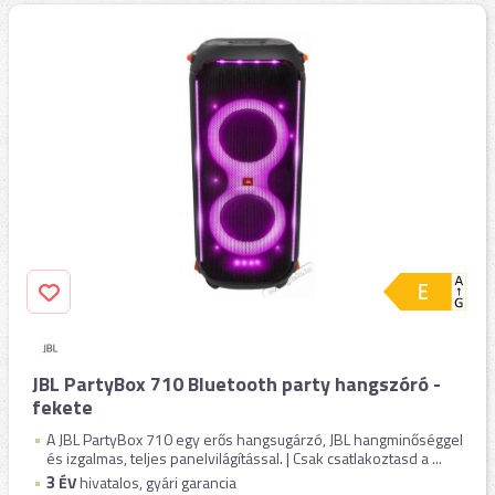
JBL PartyBox 710 Bluetooth party hangszóró -
fekete
A JBL PartyBox 710 egy erős hangsugárzó, JBL hangminőséggel
és izgalmas, teljes panelvilágítással. | Csak csatlakoztasd a ...
3
ÉV
hivatalos, gyári garancia