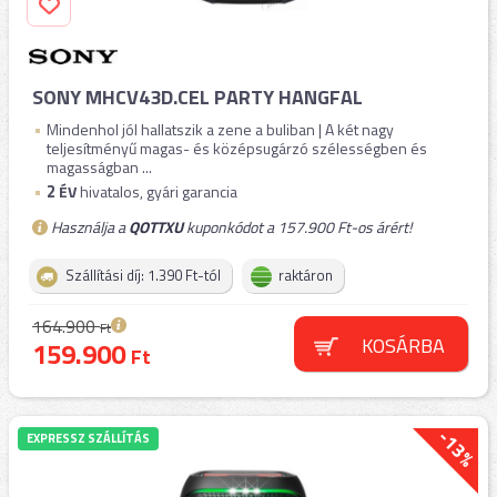
SONY MHCV43D.CEL PARTY HANGFAL
Mindenhol jól hallatszik a zene a buliban | A két nagy
teljesítményű magas- és középsugárzó szélességben és
magasságban ...
2
ÉV
hivatalos, gyári garancia
Használja a
QOTTXU
kuponkódot a 157.900 Ft-os árért!
Szállítási díj: 1.390 Ft-tól
raktáron
164.900
Ft
KOSÁRBA
159.900
Ft
-13%
EXPRESSZ SZÁLLÍTÁS