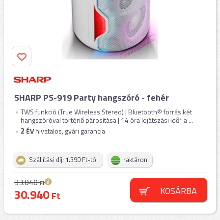
SHARP PS-919 Party hangszóró - fehér
TWS funkció (True Wireless Stereo) | Bluetooth® forrás két
hangszóróval történő párosítása | 14 óra lejátszási idő* a ...
2
ÉV
hivatalos, gyári garancia
Szállítási díj: 1.390 Ft-tól
raktáron
33.040
Ft
KOSÁRBA
30.940
Ft