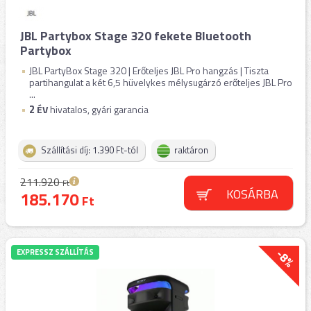
JBL Partybox Stage 320 fekete Bluetooth
Partybox
JBL PartyBox Stage 320 | Erőteljes JBL Pro hangzás | Tiszta
partihangulat a két 6,5 hüvelykes mélysugárzó erőteljes JBL Pro
...
2
ÉV
hivatalos, gyári garancia
Szállítási díj: 1.390 Ft-tól
raktáron
211.920
Ft
KOSÁRBA
185.170
Ft
-8%
EXPRESSZ SZÁLLÍTÁS