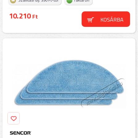
Szállítási díj: 990 Ft-tól
raktáron
10.210
Ft
KOSÁRBA