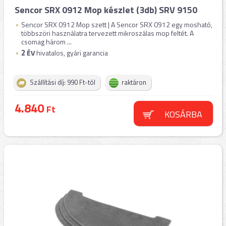
Sencor SRX 0912 Mop készlet (3db) SRV 9150
Sencor SRX 0912 Mop szett | A Sencor SRX 0912 egy mosható,
többszöri használatra tervezett mikroszálas mop feltét. A
csomag három ...
2
ÉV
hivatalos, gyári garancia
Szállítási díj: 990 Ft-tól
raktáron
4.840
Ft
KOSÁRBA