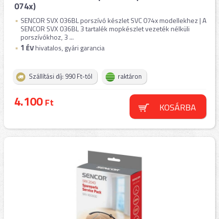
074x)
SENCOR SVX 036BL porszívó készlet SVC 074x modellekhez | A
SENCOR SVX 036BL 3 tartalék mopkészlet vezeték nélküli
porszívókhoz, 3 ...
1
ÉV
hivatalos, gyári garancia
Szállítási díj: 990 Ft-tól
raktáron
4.100
Ft
KOSÁRBA