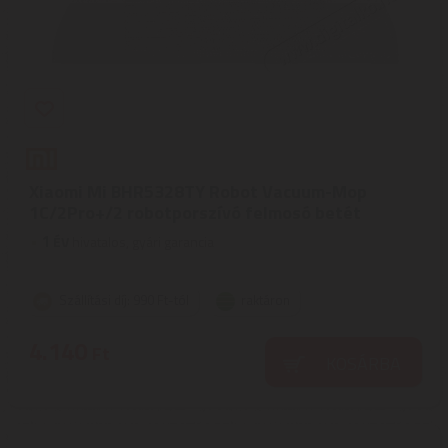
Xiaomi Mi BHR5328TY Robot Vacuum-Mop
1C/2Pro+/2 robotporszívó felmosó betét
1
ÉV
hivatalos, gyári garancia
Szállítási díj: 990 Ft-tól
raktáron
4.140
Ft
KOSÁRBA