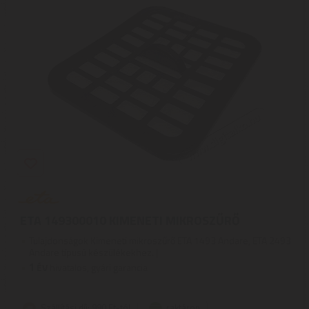
ETA 149300010 KIMENETI MIKROSZŰRŐ
Tulajdonságok Kimeneti mikroszűrő ETA 1493 Andare, ETA 2493
Andare típusú készülékekhez. |
1
ÉV
hivatalos, gyári garancia
Szállítási díj: 990 Ft-tól
raktáron