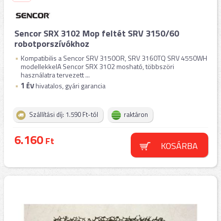
Sencor SRX 3102 Mop feltét SRV 3150/60
robotporszívókhoz
Kompatibilis a Sencor SRV 3150OR, SRV 3160TQ SRV 4550WH
modellekkelA Sencor SRX 3102 mosható, többszöri
használatra tervezett ...
1
ÉV
hivatalos, gyári garancia
Szállítási díj: 1.590 Ft-tól
raktáron
6.160
Ft
KOSÁRBA