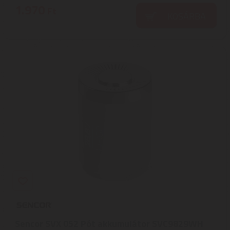
1.970
Ft
KOSÁRBA
Sencor SVX 052 Pót akkumulátor SVC9829WH