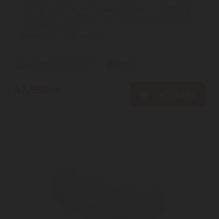
Jellemzői | A Sencor SVX 052 egy 28,8 V Li-ion akkumulátor,
amely Sencor SVC 9829WH porszívókhoz lett fejlesztve. A
csomag tartalma egy ...
2
ÉV
hivatalos, gyári garancia
Szállítási díj: 990 Ft-tól
raktáron
47.990
Ft
KOSÁRBA