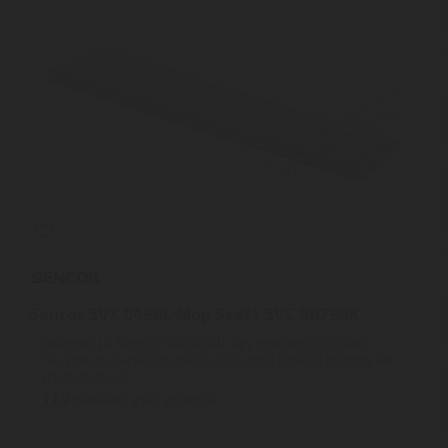
Sencor SVX 049BL Mop Szett SVC 9879BK
Jellemzői | A Sencor SVX 049BL egy mosható, többszöri
használatra tervezett mikroszálas mop feltét. A csomag két
darab felmosó ...
1
ÉV
hivatalos, gyári garancia