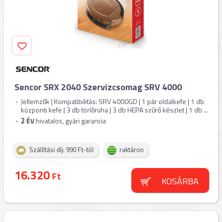
Sencor SRX 2040 Szervizcsomag SRV 4000
Jellemzők | Kompatibilitás: SRV 4000GD | 1 pár oldalkefe | 1 db
központi kefe | 3 db törlőruha | 3 db HEPA szűrő készlet | 1 db ...
2
ÉV
hivatalos, gyári garancia
Szállítási díj: 990 Ft-tól
raktáron
16.320
Ft
KOSÁRBA