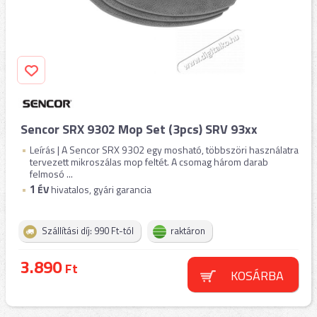
Sencor SRX 9302 Mop Set (3pcs) SRV 93xx
Leírás | A Sencor SRX 9302 egy mosható, többszöri használatra
tervezett mikroszálas mop feltét. A csomag három darab
felmosó ...
1
ÉV
hivatalos, gyári garancia
Szállítási díj: 990 Ft-tól
raktáron
3.890
Ft
KOSÁRBA