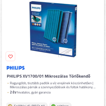
PHILIPS XV1700/01 Mikroszálas Törlőkendő
Ragyogóbb, tisztább padlók a víz erejének köszönhetően |
Mikroszálas párnák a szennyeződések és foltok hatékony ...
2
ÉV
hivatalos, gyári garancia