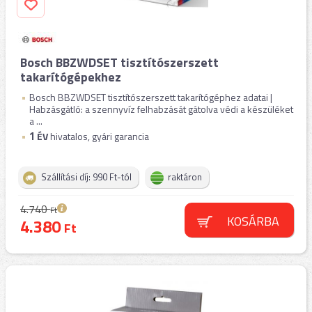
Bosch BBZWDSET tisztítószerszett
takarítógépekhez
Bosch BBZWDSET tisztítószerszett takarítógéphez adatai |
Habzásgátló: a szennyvíz felhabzását gátolva védi a készüléket
a ...
1
ÉV
hivatalos, gyári garancia
Szállítási díj: 990 Ft-tól
raktáron
4.740
Ft
KOSÁRBA
4.380
Ft