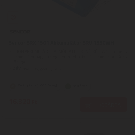
Sencor SRX 1501 Akkumulátor SRV 1550WH
LI-ION AKKUMULÁTOR MEMÓRIA EFFEKT NÉLKÜL | A lítium-ionos
akkumulátor napjaink legelterjedtebb típusú akkumulátora. A kis
tömege ...
2
ÉV
hivatalos, gyári garancia
Szállítási díj: 990 Ft-tól
raktáron
16.320
Ft
KOSÁRBA