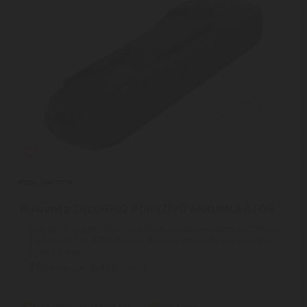
Rowenta ZR009702 PORSZÍVÓ AKKUMULÁTOR
| Leírás | Kivehető 32,4 V-os lítium-ion akkumulátor az X-Force
Flex 14,60 / 14,60 PRO-hoz. Alkalmas modellekhez: RH99 /
TY99 / EO99. ...
2
ÉV
hivatalos, gyári garancia