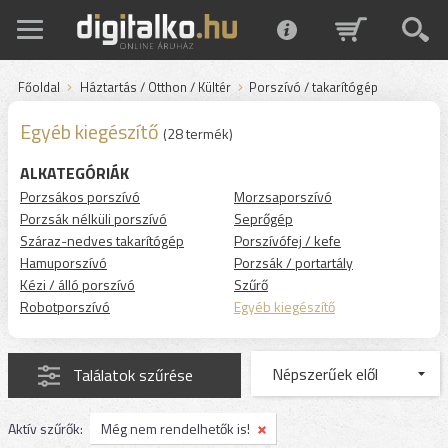
Főoldal
Háztartás / Otthon / Kültér
Porszívó / takarítógép
Egyéb kiegészítő
(28 termék)
ALKATEGÓRIÁK
Porzsákos porszívó
Morzsaporszívó
Porzsák nélküli porszívó
Seprőgép
Száraz-nedves takarítógép
Porszívófej / kefe
Hamuporszívó
Porzsák / portartály
Kézi / álló porszívó
Szűrő
Robotporszívó
Egyéb kiegészítő
Találatok szűrése
Aktív szűrők:
Még nem rendelhetők is!