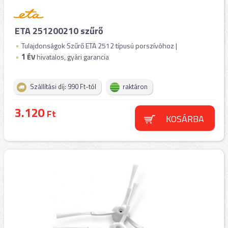
ETA 251200210 szűrő
Tulajdonságok Szűrő ETA 2512 típusú porszívóhoz |
1
ÉV
hivatalos, gyári garancia
Szállítási díj: 990 Ft-tól
raktáron
3.120
Ft
KOSÁRBA