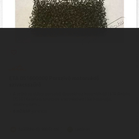
ETA 051600080 Porszívó motorvédő
szivacsszűrő
A szűrő az alábbi porszívó típusokhoz használható | ETA Ambito
0516 | Kezelési tanácsok a termékhez | Ne használja,
amennyiben ...
6 HÓNAP
garancia
Szállítási díj: 990 Ft-tól
raktáron