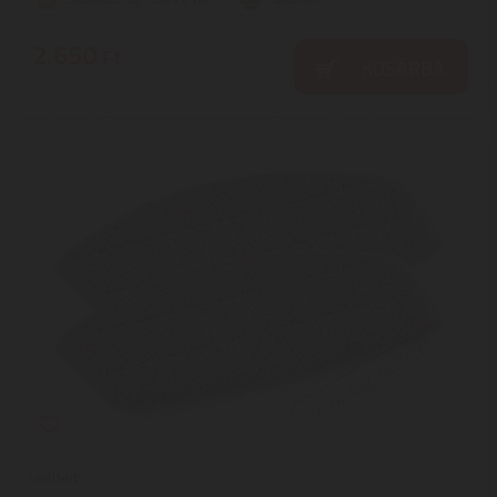
2.650
Ft
KOSÁRBA
Leifheit