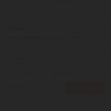
Sencor SRX 6402 Mop feltét 3x SRV 64x
A Sencor SRX 0018 egy mosható, többszöri használatra
tervezett mikroszálas mop feltét, a Sencor SRV 6450BK, SRV
6485BK ...
6 HÓNAP
garancia
Szállítási díj: 990 Ft-tól
raktáron
3.890
Ft
KOSÁRBA