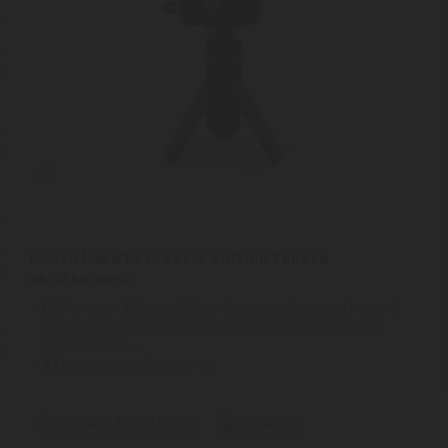
GoPro Hero13 Creator Edition fekete
akciókamera
GoPro Hero13 Creator Edition fekete akciókamera | Hero 13
kamera számos további kiegészítővel egy csomagban: 1x
HERO13 Black ...
3
ÉV
hivatalos, gyári garancia
Szállítási díj: 990 Ft-tól
raktáron