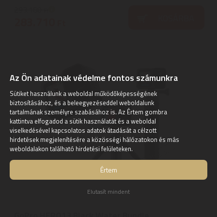
293.180
Ft
KOSÁRBA
283.710
Ft
Az Ön adatainak védelme fontos számunkra
Sütiket használunk a weboldal működőképességének
biztosításához, és a beleegyezéseddel weboldalunk
tartalmának személyre szabásához is. Az Értem gombra
kattintva elfogadod a sütik használatát és a weboldal
viselkedésével kapcsolatos adatok átadását a célzott
hirdetések megjelenítésére a közösségi hálózatokon és más
weboldalakon található hirdetési felületeken.
Értem
Elutasít mindent
GoPro HERO13 Black Water Bundle