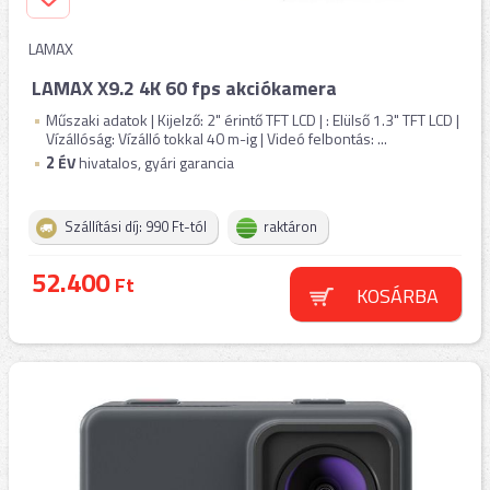
LAMAX
LAMAX X9.2 4K 60 fps akciókamera
Műszaki adatok | Kijelző: 2" érintő TFT LCD | : Elülső 1.3" TFT LCD |
Vízállóság: Vízálló tokkal 40 m-ig | Videó felbontás: ...
2
ÉV
hivatalos, gyári garancia
Szállítási díj: 990 Ft-tól
raktáron
52.400
Ft
KOSÁRBA