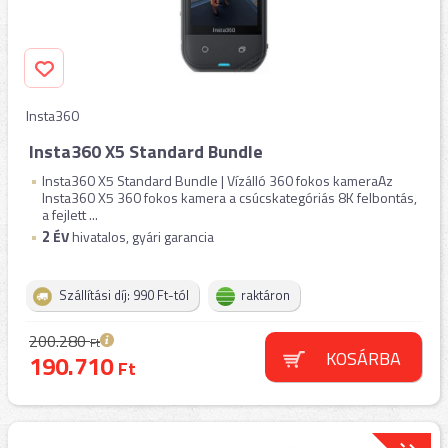
Insta360
Insta360 X5 Standard Bundle
Insta360 X5 Standard Bundle | Vízálló 360 fokos kameraAz
Insta360 X5 360 fokos kamera a csúcskategóriás 8K felbontás,
a fejlett ...
2
ÉV
hivatalos, gyári garancia
Szállítási díj: 990 Ft-tól
raktáron
200.280
Ft
KOSÁRBA
190.710
Ft