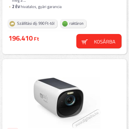
meg a ...
2
ÉV
hivatalos, gyári garancia
Szállítási díj: 990 Ft-tól
raktáron
196.410
Ft
KOSÁRBA