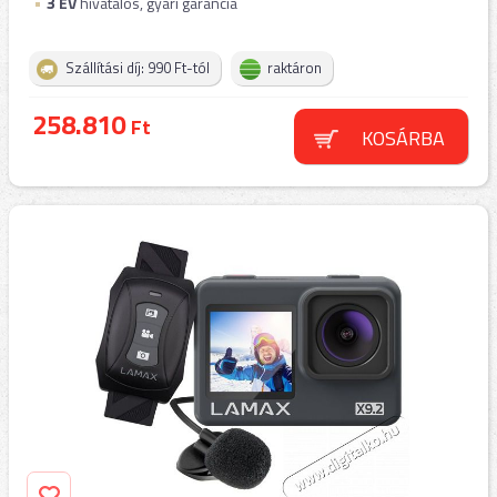
3
ÉV
hivatalos, gyári garancia
Szállítási díj: 990 Ft-tól
raktáron
258.810
Ft
KOSÁRBA