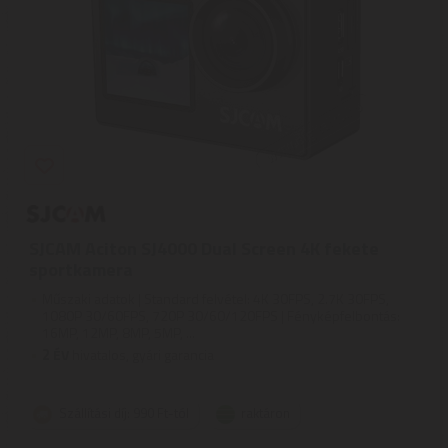
SJCAM Aciton SJ4000 Dual Screen 4K fekete
sportkamera
Műszaki adatok | Standard felvétel: 4K 30FPS, 2.7K 30FPS,
1080P 30/60FPS, 720P 30/60/120FPS | Fényképfelbontás:
16MP, 12MP, 8MP, 5MP, ...
2
ÉV
hivatalos, gyári garancia
Szállítási díj: 990 Ft-tól
raktáron