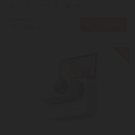
Szállítási díj: 990 Ft-tól
raktáron
129.900
Ft
KOSÁRBA
121.340
Ft
-11%