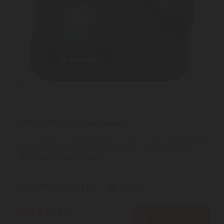
GoPro HERO13 Black csomag
Ez a kivételes csomag mindent tartalmaz, amire szükséged van
a lenyűgöző felvételek készítéséhez és megosztásához. ...
2
ÉV
hivatalos, gyári garancia
Szállítási díj: 990 Ft-tól
raktáron
230.230
Ft
KOSÁRBA