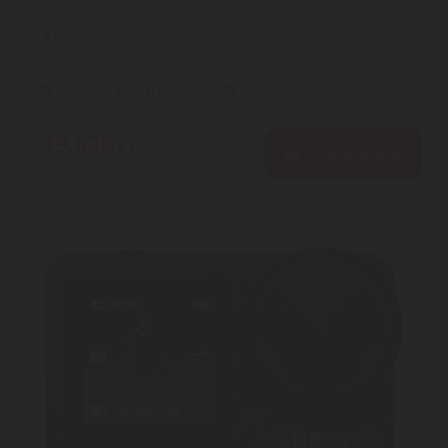
a lenyűgöző felvételek készítéséhez és megosztásához. | ...
2
ÉV
hivatalos, gyári garancia
Szállítási díj: 990 Ft-tól
raktáron
219.420
Ft
KOSÁRBA