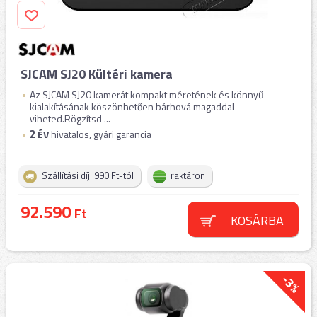
SJCAM SJ20 Kültéri kamera
Az SJCAM SJ20 kamerát kompakt méretének és könnyű
kialakításának köszönhetően bárhová magaddal
viheted.Rögzítsd ...
2
ÉV
hivatalos, gyári garancia
Szállítási díj: 990 Ft-tól
raktáron
92.590
Ft
KOSÁRBA
-3%