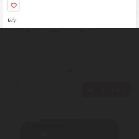
Eufy
Eufy EUFYCAM 3 ADD-ON CAMERA
Leírás | Felbontás: 4K (3840x2160)° | Éjszakai látás: infravörös
és színes éjszakai látás | Az akkumulátor élettartama: 6 ...
2
ÉV
hivatalos, gyári garancia
Szállítási díj: 990 Ft-tól
raktáron
120.420
Ft
KOSÁRBA