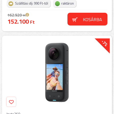
Szállítási díj: 990 Ft-tól
raktáron
162.920
Ft
KOSÁRBA
152.100
Ft
-7%
Insta360