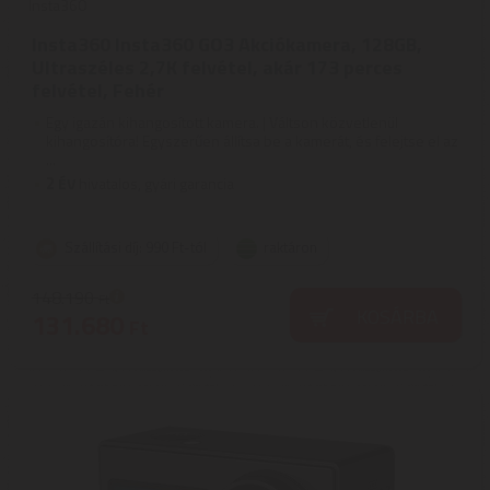
Insta360
Insta360 Insta360 GO3 Akciókamera, 128GB,
Ultraszéles 2,7K felvétel, akár 173 perces
felvétel, Fehér
Egy igazán kihangosított kamera. | Váltson közvetlenül
kihangosítóra! Egyszerűen állítsa be a kamerát, és felejtse el az
...
2
ÉV
hivatalos, gyári garancia
Szállítási díj: 990 Ft-tól
raktáron
148.190
Ft
KOSÁRBA
131.680
Ft