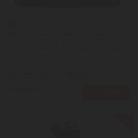
DJI Osmo Action 5 Pro Adventure Combo
Akciókamera tökéletes képminőséggel | Oszd meg másokkal,
amit átélsz, vagy őrizd meg kalandjaidról készült lenyűgöző ...
2
ÉV
hivatalos, gyári garancia
Szállítási díj: 990 Ft-tól
raktáron
184.600
Ft
KOSÁRBA
-3%