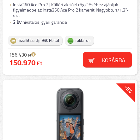
Insta360 Ace Pro 2 | Kültéri akcióid rögzítéséhez ajánljuk
figyelmedbe az Insta360 Ace Pro 2 kamerát. Nagyobb, 1/1,3"-
es ...
2
ÉV
hivatalos, gyári garancia
Szállítási díj: 990 Ft-tól
raktáron
156.430
Ft
KOSÁRBA
150.970
Ft
-5%