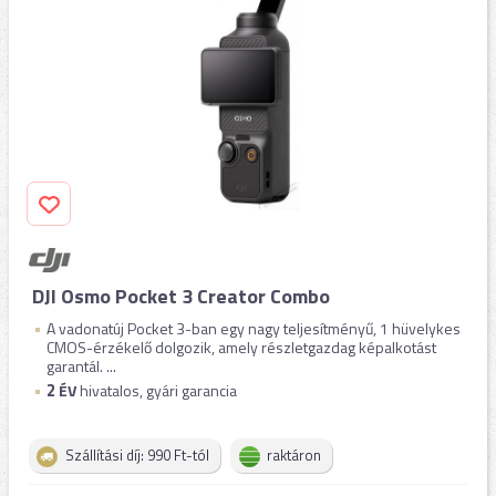
DJI Osmo Pocket 3 Creator Combo
A vadonatúj Pocket 3-ban egy nagy teljesítményű, 1 hüvelykes
CMOS-érzékelő dolgozik, amely részletgazdag képalkotást
garantál. ...
2
ÉV
hivatalos, gyári garancia
Szállítási díj: 990 Ft-tól
raktáron