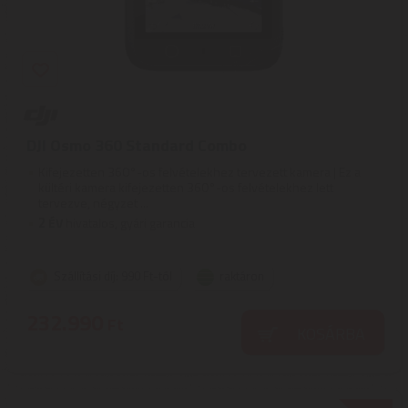
DJI Osmo 360 Standard Combo
Kifejezetten 360°-os felvételekhez tervezett kamera | Ez a
kültéri kamera kifejezetten 360°-os felvételekhez lett
tervezve, négyzet ...
2
ÉV
hivatalos, gyári garancia
Szállítási díj: 990 Ft-tól
raktáron
232.990
Ft
KOSÁRBA