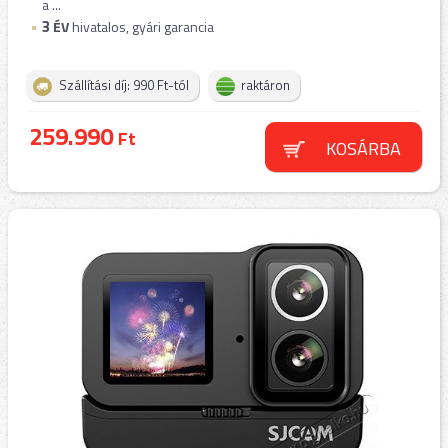
a ...
3
ÉV
hivatalos, gyári garancia
Szállítási díj: 990 Ft-tól
raktáron
259.990
Ft
KOSÁRBA