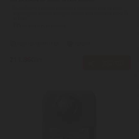
Tartsd GoPro kamerád szilárdan a kezedben, és a Handler
segítségével minden eddiginél jobban a víz felett tarthatod. Ez
az úszó ...
2
ÉV
hivatalos, gyári garancia
Szállítási díj: 990 Ft-tól
raktáron
211.860
Ft
KOSÁRBA