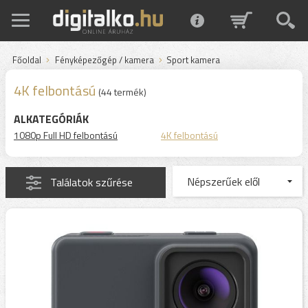
Főoldal
Fényképezőgép / kamera
Sport kamera
4K felbontású
(44 termék)
ALKATEGÓRIÁK
1080p Full HD felbontású
4K felbontású
Találatok szűrése