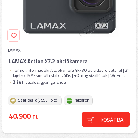
LAMAX
LAMAX Action X7.2 akciókamera
Termékinformációk: Akciókamera 4K/30fps videofelvétellel | 2”
kijelző | MAXsmooth stabilizálás | 40 m-ig vízálló tok | Wi-Fi | ...
2
ÉV
hivatalos, gyári garancia
Szállítási díj: 990 Ft-tól
raktáron
40.900
Ft
KOSÁRBA