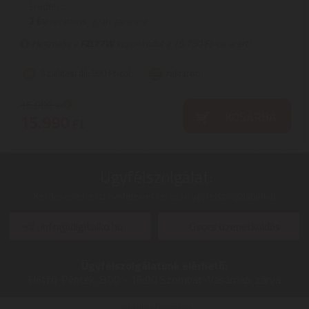
Eredeti ...
2
ÉV
hivatalos, gyári garancia
Használja a
FZLY7W
kuponkódot a 15.750 Ft-os árért!
Szállítási díj: 990 Ft-tól
raktáron
16.000
Ft
KOSÁRBA
15.990
Ft
Ügyfélszolgálat:
Kérdéseivel, észrevételeivel keresse ügyfélszolgálatunkat
info@digitalko.hu
Gyors üzenetküldés
Ügyfélszolgálatunk elérhető:
Hétfő-Péntek:
8:00 - 16:00
Szombat-Vasárnap:
zárva
Digitalko a Facebook-on