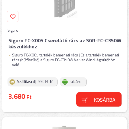
Siguro
Siguro FC-X005 Cserelátó rács az SGR-FC-C350W
készülékhez
Siguro FC-X005 tartalék bemeneti rács | Ez a tartalék bemeneti
rács (hűtőszűrő) a Siguro FC-C350W Velvet Wind léghűtőhöz
való. ...
Szállítási díj: 990 Ft-tól
raktáron
3.680
Ft
KOSÁRBA