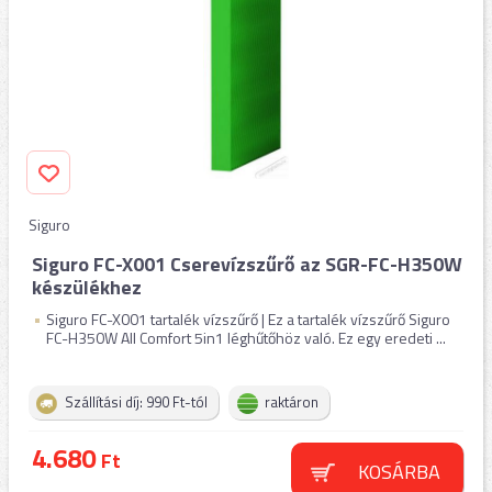
Siguro
Siguro FC-X001 Cserevízszűrő az SGR-FC-H350W
készülékhez
Siguro FC-X001 tartalék vízszűrő | Ez a tartalék vízszűrő Siguro
FC-H350W All Comfort 5in1 léghűtőhöz való. Ez egy eredeti ...
Szállítási díj: 990 Ft-tól
raktáron
4.680
Ft
KOSÁRBA