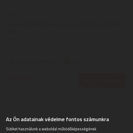
Siguro
Siguro FN-X001 Távirányító az SGR-FN-V750W-
hez
Tulajdonságok | Csomag tartalma: Távirányító | Szín | Szín: Fehér
|
Szállítási díj: 990 Ft-tól
raktáron
4.120
Ft
KOSÁRBA
Az Ön adatainak védelme fontos számunkra
Sütiket használunk a weboldal működőképességének