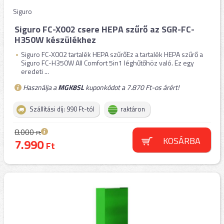
Siguro
Siguro FC-X002 csere HEPA szűrő az SGR-FC-
H350W készülékhez
Siguro FC-X002 tartalék HEPA szűrőEz a tartalék HEPA szűrő a
Siguro FC-H350W All Comfort 5in1 léghűtőhöz való. Ez egy
eredeti ...
Használja a
MGK8SL
kuponkódot a 7.870 Ft-os árért!
Szállítási díj: 990 Ft-tól
raktáron
8.000
Ft
KOSÁRBA
7.990
Ft