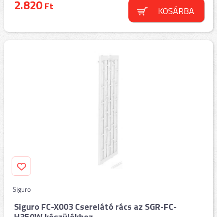
2.820
Ft
KOSÁRBA
Siguro
Siguro FC-X003 Cserelátó rács az SGR-FC-
H350W készülékhez