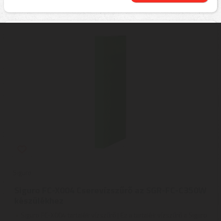
Siguro
Siguro FC-X004 Cserevízszűrő az SGR-FC-C350W
készülékhez
Siguro FC-X004 tartalék vízszűrő | Ez a tartalék vízszűrő a Siguro