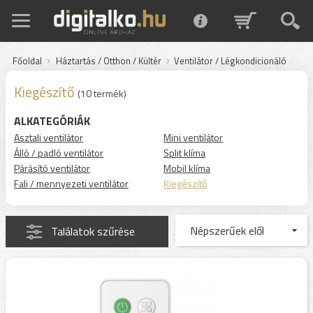
Főoldal
Háztartás / Otthon / Kültér
Ventilátor / Légkondicionáló
Kiegészítő
(10 termék)
ALKATEGÓRIÁK
Asztali ventilátor
Mini ventilátor
Álló / padló ventilátor
Split klíma
Párásító ventilátor
Mobil klíma
Fali / mennyezeti ventilátor
Kiegészítő
Találatok szűrése