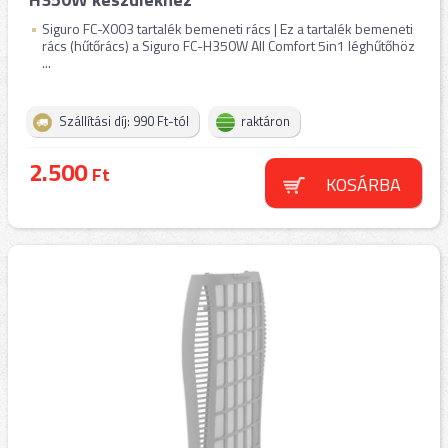
Siguro FC-X003 tartalék bemeneti rács | Ez a tartalék bemeneti
rács (hűtőrács) a Siguro FC-H350W All Comfort 5in1 léghűtőhöz
...
Szállítási díj: 990 Ft-tól
raktáron
2.500
Ft
KOSÁRBA