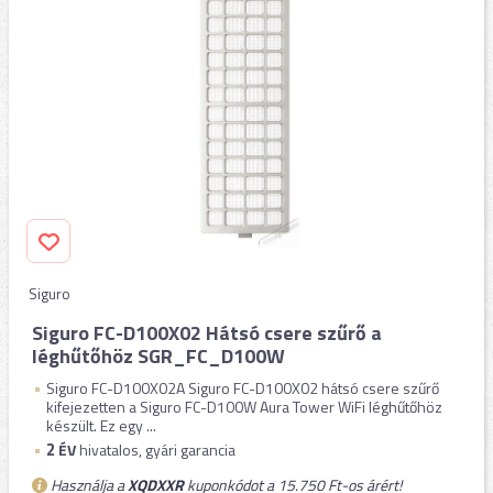
Siguro
Siguro FC-D100X02 Hátsó csere szűrő a
léghűtőhöz SGR_FC_D100W
Siguro FC-D100X02A Siguro FC-D100X02 hátsó csere szűrő
kifejezetten a Siguro FC-D100W Aura Tower WiFi léghűtőhöz
készült. Ez egy ...
2
ÉV
hivatalos, gyári garancia
Használja a
XQDXXR
kuponkódot a 15.750 Ft-os árért!