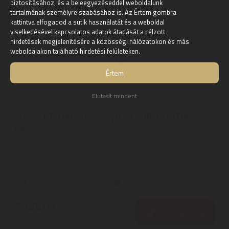
biztosításához, és a beleegyezéseddel weboldalunk
tartalmának személyre szabásához is. Az Értem gombra
kattintva elfogadod a sütik használatát és a weboldal
viselkedésével kapcsolatos adatok átadását a célzott
hirdetések megjelenítésére a közösségi hálózatokon és más
weboldalakon található hirdetési felületeken.
Értem
Elutasít mindent
Siguro
Siguro FT-X002 Távirányító a SGR-FT-V700W-
hez
| Szín | Szín: Fehér | Tulajdonságok | Csomag tartalma:
Távirányító |
Szállítási díj: 990 Ft-tól
raktáron
3.680
Ft
KOSÁRBA