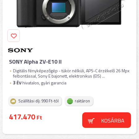
SONY Alpha ZV-E10 II
Digitális fényképezőgép - tükör nélküli, APS-C érzékelő 26 Mpx
felbontással, Sony E bajonett, elektronikus (EIS) ...
3
ÉV
hivatalos, gyári garancia
Szállítási díj: 990 Ft-tól
raktáron
417.470
Ft
KOSÁRBA