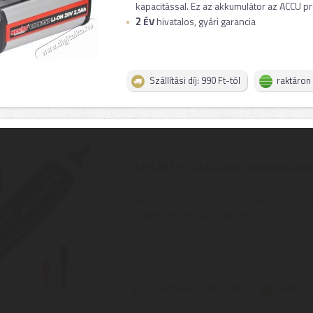
kapacitással. Ez az akkumulátor az ACCU pr
2
ÉV
hivatalos, gyári garancia
Szállítási díj: 990 Ft-tól
raktáron
CTEK
CTEK MXS 5.0 új autó akkumlátor
CTEK MXS 5.0 új | Hideg téli estéken, ha az
akkor simán lehet vele közlekedni. A teljesen
2
ÉV
hivatalos, gyári garancia
Szállítási díj: 990 Ft-tól
raktáron