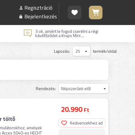
Regisztráció
Bejelentkezés
3 ok, amiért le fogod cserélni a régi
kávéfőződet a Krups Mini ...
Lapozás:
25
termék/oldal
Rendezés:
Népszerűek elől
20.990
Ft
 töltő
Kedvencekhez ad
mulátorokhoz, amelyek
es Acces 5040-es HECHT