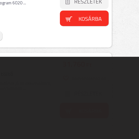
RÉSZLETEK
ogram 6020 ...
KOSÁRBA
31.760
Ft
 töltő
Kedvencekhez ad
 autónak jó az akkumulátora,
 feltöltött ...
RÉSZLETEK
KOSÁRBA