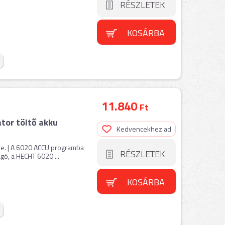
RÉSZLETEK
KOSÁRBA
11.840
Ft
or töltő akku
Kedvencekhez ad
ője. | A 6020 ACCU programba
RÉSZLETEK
ó, a HECHT 6020 ...
KOSÁRBA