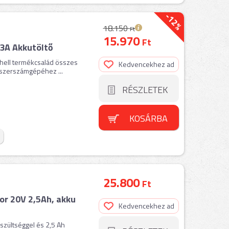
-12%
18.150
Ft
15.970
Ft
3A Akkutöltő
hell termékcsalád összes
Kedvencekhez ad
 szerszámgépéhez ...
RÉSZLETEK
KOSÁRBA
25.800
Ft
r 20V 2,5Ah, akku
Kedvencekhez ad
eszültséggel és 2,5 Ah