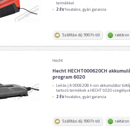
termékkel
2
ÉV
hivatalos, gyári garancia
Szállítási díj: 990 Ft-tól
raktáron
Hecht
Hecht HECHT000620CH akkumulát
program 6020
Leírás | A 000620B li-ion akkumulátor tölt
tartozó termékek a HECHT 5020 szegélyvág
2
ÉV
hivatalos, gyári garancia
Szállítási díj: 990 Ft-tól
raktáron