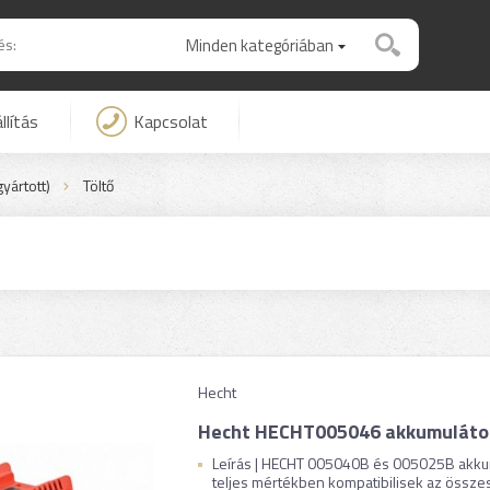
Minden kategóriában
llítás
Kapcsolat
yártott)
Töltő
Hecht
Hecht HECHT005046 akkumulátor
Leírás | HECHT 005040B és 005025B akku
teljes mértékben kompatibilisek az össz