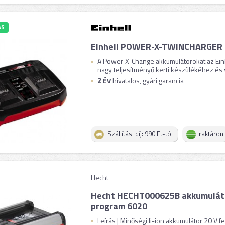
ÁS
Einhell POWER-X-TWINCHARGER 
A Power-X-Change akkumulátorokat az Ein
nagy teljesítményű kerti készülékéhez és
2
ÉV
hivatalos, gyári garancia
Szállítási díj: 990 Ft-tól
raktáron
Hecht
Hecht HECHT000625B akkumuláto
program 6020
Leírás | Minőségi li-ion akkumulátor 20 V f