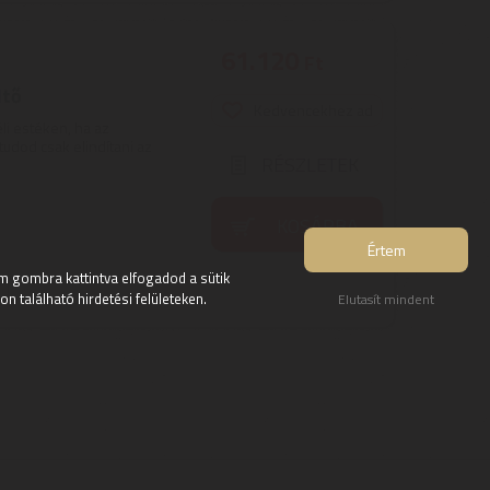
61.120
Ft
ltő
Kedvencekhez ad
li estéken, ha az
udod csak elindítani az
RÉSZLETEK
KOSÁRBA
Értem
 gombra kattintva elfogadod a sütik
 található hirdetési felületeken.
Elutasít mindent