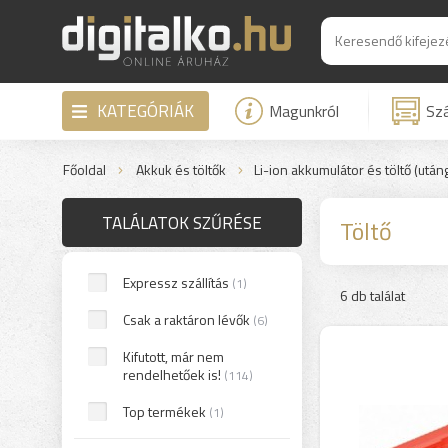
KATEGÓRIÁK
Magunkról
Szá
Főoldal
Akkuk és töltők
Li-ion akkumulátor és töltő (utáng
TALÁLATOK SZŰRÉSE
Töltő
Expressz szállítás
(1)
6 db találat
Csak a raktáron lévők
(6)
Kifutott, már nem
rendelhetőek is!
(114)
Top termékek
(1)