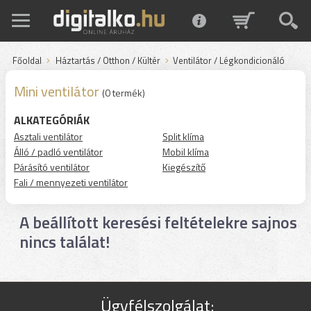
Főoldal
Háztartás / Otthon / Kültér
Ventilátor / Légkondicionáló
Mini ventilátor
(0 termék)
ALKATEGÓRIÁK
Asztali ventilátor
Split klíma
Álló / padló ventilátor
Mobil klíma
Párásító ventilátor
Kiegészítő
Fali / mennyezeti ventilátor
A beállított keresési feltételekre sajnos
nincs találat!
Ügyfélszolgálat: