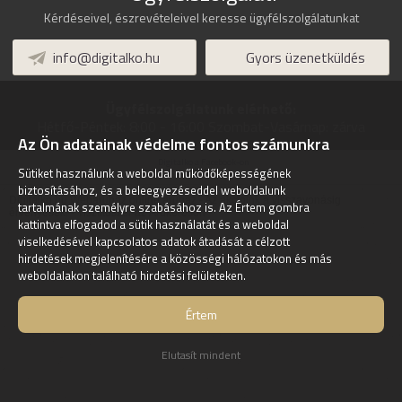
Kérdéseivel, észrevételeivel keresse ügyfélszolgálatunkat
info@digitalko.hu
Gyors üzenetküldés
Ügyfélszolgálatunk elérhető:
Hétfő-Péntek:
8:00 - 16:00
Szombat-Vasárnap:
zárva
Az Ön adatainak védelme fontos számunkra
Digitalko a Facebook-on
Sütiket használunk a weboldal működőképességének
biztosításához, és a beleegyezéseddel weboldalunk
Digitalko.hu Webáruház online áruház - Az akcióink a visszavonásig
tartalmának személyre szabásához is. Az Értem gombra
érvényesek! -
Tisztítószer az Árukeresőn
kattintva elfogadod a sütik használatát és a weboldal
viselkedésével kapcsolatos adatok átadását a célzott
hirdetések megjelenítésére a közösségi hálózatokon és más
weboldalakon található hirdetési felületeken.
Értem
Elutasít mindent