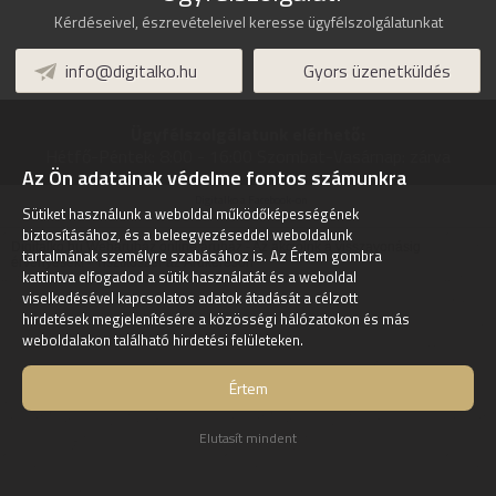
Kérdéseivel, észrevételeivel keresse ügyfélszolgálatunkat
info@digitalko.hu
Gyors üzenetküldés
Ügyfélszolgálatunk elérhető:
Hétfő-Péntek:
8:00 - 16:00
Szombat-Vasárnap:
zárva
Az Ön adatainak védelme fontos számunkra
Digitalko a Facebook-on
Sütiket használunk a weboldal működőképességének
biztosításához, és a beleegyezéseddel weboldalunk
Digitalko.hu Webáruház online áruház - Az akcióink a visszavonásig
tartalmának személyre szabásához is. Az Értem gombra
érvényesek! -
Tisztítószer az Árukeresőn
kattintva elfogadod a sütik használatát és a weboldal
viselkedésével kapcsolatos adatok átadását a célzott
hirdetések megjelenítésére a közösségi hálózatokon és más
weboldalakon található hirdetési felületeken.
Értem
Elutasít mindent