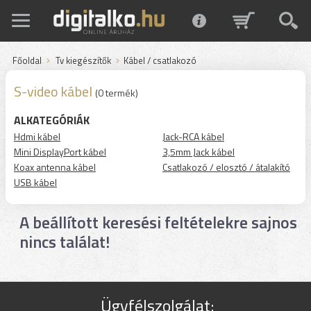
Főoldal
Tv kiegészítők
Kábel / csatlakozó
S-video kábel
(0 termék)
ALKATEGÓRIÁK
Hdmi kábel
Jack-RCA kábel
Mini DisplayPort kábel
3,5mm Jack kábel
Koax antenna kábel
Csatlakozó / elosztó / átalakító
USB kábel
A beállított keresési feltételekre sajnos
nincs találat!
Ügyfélszolgálat: